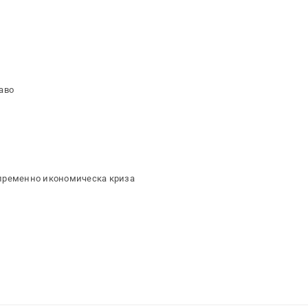
аво
епременно икономическа криза