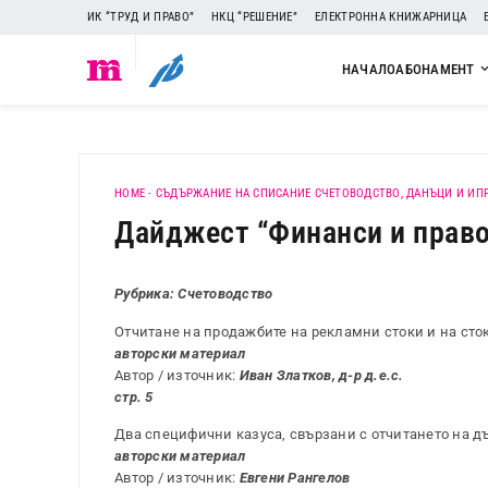
ИК “ТРУД И ПРАВО”
НКЦ “РЕШЕНИЕ”
ЕЛЕКТРОННА КНИЖАРНИЦА
НАЧАЛО
АБОНАМЕНТ
HOME
-
СЪДЪРЖАНИЕ НА СПИСАНИЕ СЧЕТОВОДСТВО, ДАНЪЦИ И ИП
Дайджест “Финанси и право”,
Рубрика: Счетоводство
Отчитане на продажбите на рекламни стоки и на сто
авторски материал
Автор / източник:
Иван Златков, д-р д.е.с.
стр. 5
Два специфични казуса, свързани с отчитането на 
авторски материал
Автор / източник:
Евгени Рангелов