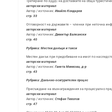
Третиране по ЗДДС на доставките на обща туристиче
авторски материал
Автор / източник:
Ивайло Кондарев
стр. 33
Отговорност на държавите – членки при неточна ин
авторски материал
Автор / източник:
Димитър Балкански
стр. 40
Рубрика: Местни данъци и такси
Местен данък при придобиване на имот по наследст
авторски материал
Автор / източник:
Ганета Минкова, д-р
стр. 43
Рубрика: Данъчно-осигурителен процес
Присъждане на възнаграждения за процесуално пре
авторски материал
Автор / източник:
Стефан Тихолов
стр. 47