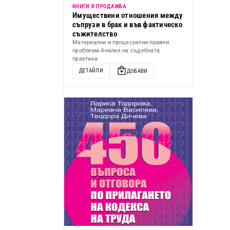
КНИГИ В ПРОДАЖБА
Имуществени отношения между
съпрузи в брак и във фактическо
съжителство
Материални и процесуални правни
проблеми Анализ на съдебната
практика
ДЕТАЙЛИ
ДОБАВИ