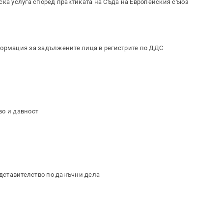
ска услуга според практиката на Съда на Европейския съюз
формация за задължените лица в регистрите по ДДС
во и давност
дставителство по данъчни дела