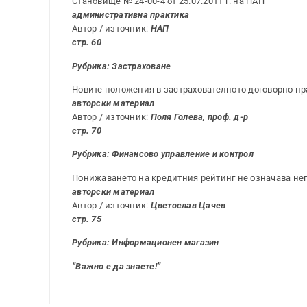
Становище № 24-00-4 от 25.07.2011 г. на НАП
административна практика
Автор / източник:
НАП
стр. 60
Рубрика: Застраховане
Новите положения в застрахователното договорно пр
авторски материал
Автор / източник:
Поля Голева, проф. д-р
стр. 70
Рубрика: Финансово управление и контрол
Понижаването на кредитния рейтинг не означава н
авторски материал
Автор / източник:
Цветослав Цачев
стр. 75
Рубрика: Информационен магазин
“Важно е да знаете!”