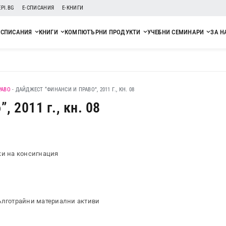
EPI.BG
Е-СПИСАНИЯ
Е-КНИГИ
СПИСАНИЯ
КНИГИ
КОМПЮТЪРНИ ПРОДУКТИ
УЧЕБНИ СЕМИНАРИ
ЗА Н
РАВО
-
ДАЙДЖЕСТ “ФИНАНСИ И ПРАВО”, 2011 Г., КН. 08
 2011 г., кн. 08
ки на консигнация
дълготрайни материални активи