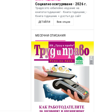
Социално осигуряване - 2026 г.
Тридесето юбилейно издание на
книгата-годишник! - Книга-годишник; -
Книга-годишник + достъп до сайт
ДЕТАЙЛИ
Виж опции
МЕСЕЧНИ СПИСАНИЯ