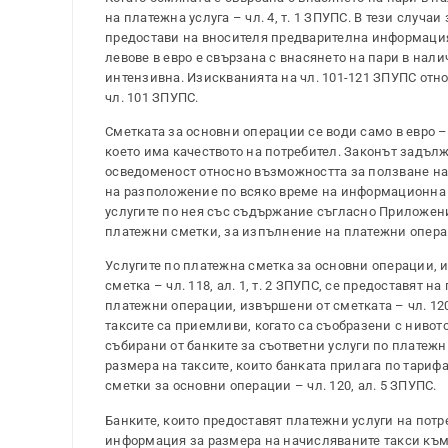
на платежна услуга – чл. 4, т. 1 ЗПУПС. В тези случ
предостави на вносителя предварителна информация от
левове в евро е свързана с внасянето на пари в нал
интензивна. Изискванията на чл. 101-121 ЗПУПС отн
чл. 101 ЗПУПС.
Сметката за основни операции се води само в евро –
което има качеството на потребител. Законът задъ
осведоменост относно възможността за ползване на
на разположение по всяко време на информационна 
услугите по нея със съдържание съгласно Приложение
платежни сметки, за изпълнение на платежни опера
Услугите по платежна сметка за основни операции, и
сметка – чл. 118, ал. 1, т. 2 ЗПУПС, се предоставят
платежни операции, извършени от сметката – чл. 120,
таксите са приемливи, когато са съобразени с нивото
събирани от банките за съответни услуги по платежн
размера на таксите, които банката прилага по тариф
сметки за основни операции – чл. 120, ал. 5 ЗПУПС.
Банките, които предоставят платежни услуги на потр
информация за размера на начисляваните такси към