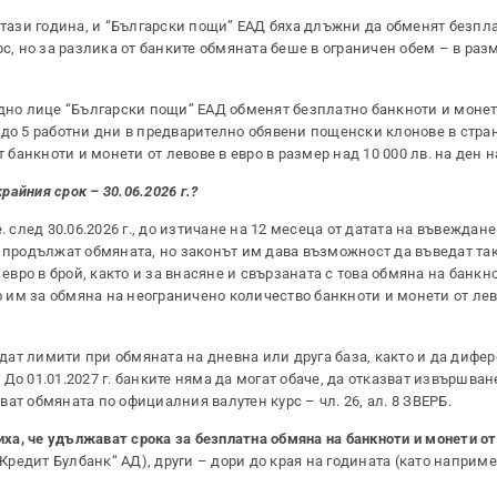
 тази година, и “Български пощи” ЕАД бяха длъжни да обменят безпл
с, но за разлика от банките обмяната беше в ограничен обем – в разм
а едно лице “Български пощи” ЕАД обменят безплатно банкноти и монет
 до 5 работни дни в предварително обявени пощенски клонове в стран
анкноти и монети от левове в евро в размер над 10 000 лв. на ден н
райния срок – 30.06.2026 г.?
 след 30.06.2026 г., до изтичане на 12 месеца от датата на въвеждане
продължат обмяната, но законът им дава възможност да въведат так
 евро в брой, както и за внасяне и свързаната с това обмяна на банкн
то им за обмяна на неограничено количество банкноти и монети от лев
еждат лимити при обмяната на дневна или друга база, както и да дифе
До 01.01.2027 г. банките няма да могат обаче, да отказват извършван
зват обмяната по официалния валутен курс – чл. 26, ал. 8 ЗВЕРБ.
иха, че удължават срока за безплатна обмяна на банкноти и монети от
ниКредит Булбанк“ АД), други – дори до края на годината (като наприме