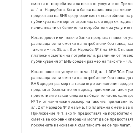
сметки от потребители за всяка от услугите по Прило
ал.1 от Наредбата. Когато банка начислява различни
предоставя на БНБ средноаритметична стойност на р
публикува на интернет страницата си веднъж годишно
начислявани от банките на потребители за услугите 
Когато десет или повече банки предлагат някоя от ус
разплащателни сметки на потребители без такса, таз
таксите – чл. 35, ал. 3 от Наредба № 3 на БНБ. Съгла
платежни сметки на потребители, различни от плате
публикувания от БНБ среден размер на таксите – чл. 
Когато някоя от услугите по чл. 118, ал. 1 ЗПУПС и 
разплащателни сметки на потребители без такса до о
БНБ среден размер на таксите до изчисления среден р
предлагат безплатно или срещу приемливи такси усл
приемливите такси следва да бъде по-нисък едновре
№ 1 и от най-ниския размер на таксите, прилагани п
ал. 2 от Наредба № 3 на БНБ. По платежна сметка за
Приложение № 1, ако ги предоставят на потребители
сметка за основни операции могат да се предоставят
посочените изисквания към таксите не се прилагат.