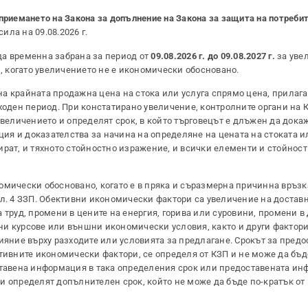
приемането на Закона за допълнение на Закона за защита на потреби
сила на 09.08.2026 г.
жда временна забрана за период от
09.08.2026 г. до 09.08.2027 г.
за уве
и, когато увеличението не е икономически обосновано.
а крайната продажна цена на стока или услуга спрямо цена, прилаг
дходен период. При констатирано увеличение, контролните органи на 
увеличението и определят срок, в който търговецът е длъжен да дока
я и доказателства за начина на определяне на цената на стоката и
ират, и тяхното стойностно изражение, и всички елементи и стойнос
омически обосновано, когато е в пряка и съразмерна причинна връзк
ал. 4 ЗЗП. Обективни икономически фактори са увеличение на достав
 труд, промени в цените на енергия, горива или суровини, промени в
ни курсове или външни икономически условия, както и други фактор
ияние върху разходите или условията за предлагане. Срокът за предо
тивните икономически фактори, се определя от КЗП и не може да бъд
едоставена информация в така определения срок или предоставената и
и определят допълнителен срок, който не може да бъде по-кратък от 