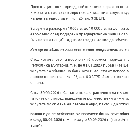
През същия този период, който изтече в края на юни
и монети от левове в евро по официалния валутен кур
на ден за едно лице – чл. 26, ал. 3 ЗВЕРБ.
За суми в размер от 1000 лв. до 10 000 лв. на ден з
евро също след подадена предварителна заявка от 3
“Български пощи” ЕАД нямат задължение да обменят б
Как ще се обменят левовете в евро, след изтичане на к
След изтичането на посочения 6-месечен период, т. е.
Република България, т. е.
до 01.01.2027 г.,
банките ще 
услугата за обмяна на банкноти и монети от левове в
левове по сметка – чл. 26, ал. 6 ЗВЕРБ. Задължение
отпада.
След 30.06.2026 г. банките не са ограничени да във
таксите си според въведените количествени лимити. 
услугата по обмяна на левове в евро, както и да отка
Важно е да се отбележи, че повечето банки вече обяв
и след 30.06.2026 г.
– някои до 30.09.2026 г. (като „У
Банк“).