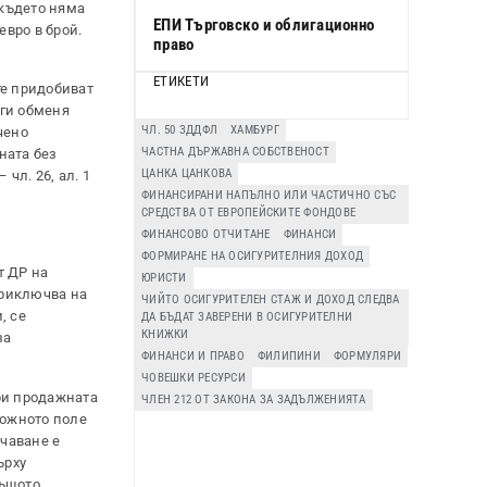
 където няма
ЕПИ Търговско и облигационно
евро в брой.
право
ЕТИКЕТИ
те придобиват
 ги обменя
ЧЛ. 50 ЗДДФЛ
ХАМБУРГ
чено
ЧАСТНА ДЪРЖАВНА СОБСТВЕНОСТ
ната без
ЦАНКА ЦАНКОВА
чл. 26, ал. 1
ФИНАНСИРАНИ НАПЪЛНО ИЛИ ЧАСТИЧНО СЪС
СРЕДСТВА ОТ ЕВРОПЕЙСКИТЕ ФОНДОВЕ
ФИНАНСОВО ОТЧИТАНЕ
ФИНАНСИ
ФОРМИРАНЕ НА ОСИГУРИТЕЛНИЯ ДОХОД
т ДР на
ЮРИСТИ
 приключва на
ЧИЙТО ОСИГУРИТЕЛЕН СТАЖ И ДОХОД СЛЕДВА
, се
ДА БЪДАТ ЗАВЕРЕНИ В ОСИГУРИТЕЛНИ
КНИЖКИ
за
ФИНАНСИ И ПРАВО
ФИЛИПИНИ
ФОРМУЛЯРИ
ЧОВЕШКИ РЕСУРСИ
ри продажната
ЧЛЕН 212 ОТ ЗАКОНА ЗА ЗАДЪЛЖЕНИЯТА
ложното поле
ачаване е
ърху
Същото