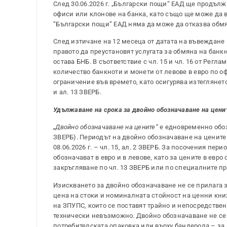
След 30.06.2026 г. „Български пощи“ ЕАД ще продълж
офиси или клонове на банка, като също ще може да въ
“Български пощи” ЕАД няма да може да отказва обмяна
След изтичане на 12 месеца от датата на въвеждане н
правото да преустановят услугата за обмяна на банк
остава БНБ. В съответствие с чл. 15 и чл. 16 от Рег
количество банкноти и монети от левове в евро по 
ограничение във времето, като осигурява изтеглянето
и ал. 13 ЗВЕРБ.
Удължаване на срока за двойно обозначаване на ценит
„Двойно обозначаване на цените
“
е едновременно обозна
ЗВЕРБ). Периодът на двойно обозначаване на цените н
08.06.2026 г. – чл. 15, ал. 2 ЗВЕРБ. За посочения пер
обозначават в евро и в левове, като за цените в евро
закръгляване по чл. 13 ЗВЕРБ или по специалните п
Изискването за двойно обозначаване не се прилага 
цена на стоки и номиналната стойност на ценни кн
на ЗПУПС, които се поставят трайно и непосредствен
технически невъзможно. Двойно обозначаване не се
потребителската опаковка или върху бандерола – за 