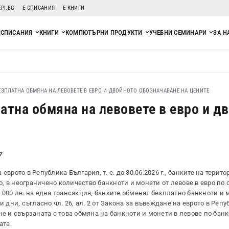
EPI.BG
Е-СПИСАНИЯ
Е-КНИГИ
СПИСАНИЯ
КНИГИ
КОМПЮТЪРНИ ПРОДУКТИ
УЧЕБНИ СЕМИНАРИ
ЗА Н
ЕЗПЛАТНА ОБМЯНА НА ЛЕВОВЕТЕ В ЕВРО И ДВОЙНОТО ОБОЗНАЧАВАНЕ НА ЦЕНИТЕ
атна обмяна на левовете в евро и д
7
врото в Република България, т. е. до 30.06.2026 г., банките на терито
, в неограничено количество банкноти и монети от левове в евро по
30 000 лв. на една трансакция, банките обменят безплатно банкноти и 
 дни, съгласно чл. 26, ал. 2 от Закона за въвеждане на еврото в Реп
не и свързаната с това обмяна на банкноти и монети в левове по бан
ата.