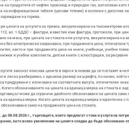
 на продуктите от нефтен произход и природен газ, използван като
ана на информационни табели (ценови тотеми) и колонки с дисплеи з
 зареждане на горива.
ри цената на услугата за превоз, визуализирана на таксиметрови ап
112, ал. 1 ЗДДС – фактури, известия към фактура, протоколи, при цен
ане на маса, при цената на стоката или услугата, визуализирана на а
но без електрическо захранване, при продажната цена, отпечатана т
ител, както и при продажната цена на книги, учебници, учебни помаг
нижки и учебни комплекти, детски книги с илюстрации, за рисуване
лугите законът изисква цените в евро и в левове да се поставят в н
но и лесно разбираемо, с еднакъв размер на шрифта, по начин, който
 са придружени с изписване на съответната валута, отличителен знак
Когато обозначаването на цената за единица мярка на стоката е за
 търговецът може да ограничи двойното обозначаване на цената само
та за единица мярка. Когато цената за единица мярка е идентична с
 обозначаване само на продажната цена на стоката.
. до 08.08.2026 г., търговците, които предлагат стоки и услуги на потр
ачно, като всяко увеличение на цените следва да бъде обосновано о