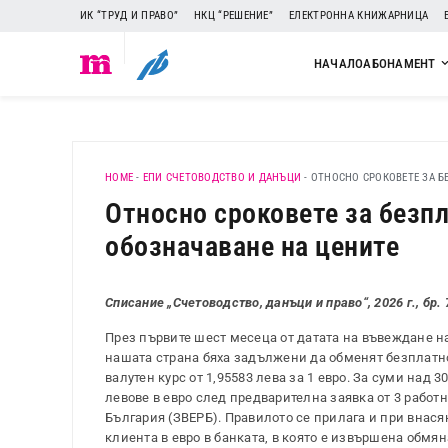
ИК “ТРУД И ПРАВО”
НКЦ “РЕШЕНИЕ”
ЕЛЕКТРОННА КНИЖАРНИЦА
НАЧАЛО
АБОНАМЕНТ
HOME
-
ЕПИ СЧЕТОВОДСТВО И ДАНЪЦИ
-
ОТНОСНО СРОКОВЕТЕ ЗА Б
Относно сроковете за безпл
обозначаване на цените
Списание „Счетоводство, данъци и право“, 2026 г., бр. 
През първите шест месеца от датата на въвеждане на е
нашата страна бяха задължени да обменят безплатно
валутен курс от 1,95583 лева за 1 евро. За суми над 
левове в евро след предварителна заявка от 3 работни
България (ЗВЕРБ). Правилото се прилага и при внася
клиента в евро в банката, в която е извършена обмян