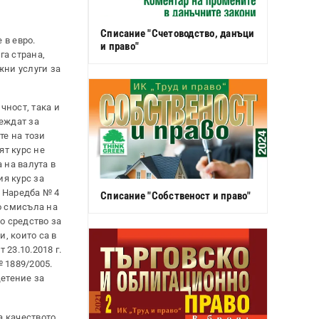
Списание "Счетоводство, данъци
 в евро.
и право"
га страна,
жни услуги за
чност, така и
веждат за
те на този
ят курс не
 на валута в
ия курс за
т Наредба № 4
Списание "Собственост и право"
по смисъла на
о средство за
, които са в
 23.10.2018 г.
№ 1889/2005.
щетение за
а качеството