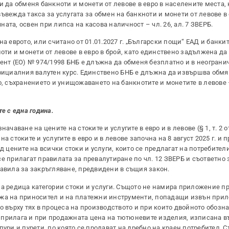
и да обменя банкноти и монети от левове в евро в населените места,
вежда такса за услугата за обмен на банкноти и монети от левове в 
та, освен при липса на касова наличност – чл. 26, ал. 7 ЗВЕРБ.
а еврото, или считано от 01.01.2027 г. „Български пощи“ ЕАД и банки
ноти и монети от левове в евро в брой, като единствено задължена да
ламент (EО) № 974/1998 БНБ е длъжна да обменя безплатно и в неограни
официалния валутен курс. Единствено БНБ е длъжна да извършва обмя
, съхранението и унищожаването на банкнотите и монетите в левове – 
е с една година.
чаване на цените на стоките и услугите в евро и в левове (§ 1, т. 2 о
а стоките и услугите в евро и в левове започна на 8 август 2025 г. и
иод цените на всички стоки и услуги, които се предлагат на потребители
 се прилагат правилата за превалутиране по чл. 12 ЗВЕРБ и съответно 
равила за закръгляване, предвидени в същия закон.
за редица категории стоки и услуги. Същото не намира приложение п
ижа на приносител и на платежни инструменти, попадащи извън при
о върху тях в процеса на производството и при които двойното обозн
 прилага и при продажната цена на тютюневите изделия, изписана в
пури и пурети, по която се продават на дребно на краен потребител. 