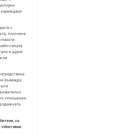
 моторно
а зареждане
арати с
ата, посочена
втомати,
райно върху
ала и други
 или
епосредствена
 не въвежда
 или
дължително
 по отношение
 продажната
ебители, са
т обективни