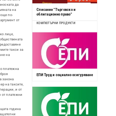
вноската да
Списание "Търговско и
бмяната на
облигационно право"
 още по-
аргумент от
КОМПЮТЪРНИ ПРОДУКТИ
ко лице,
 обществената
предоставяне
мите такси за
ане на
по платежна
 броя
ЕПИ Труд и социално осигуряване
а закона
ер на таксите,
перации, и от
и от платежни
ущата година
лащателни