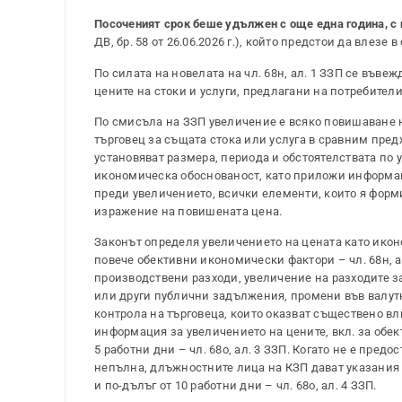
Посоченият срок беше удължен с още една година, с 
ДВ, бр. 58 от 26.06.2026 г.), който предстои да влезе в 
По силата на новелата на чл. 68н, ал. 1 ЗЗП се въве
цените на стоки и услуги, предлагани на потребител
По смисъла на ЗЗП увеличение е всяко повишаване н
търговец за същата стока или услуга в сравним пре
установяват размера, периода и обстоятелствата по 
икономическа обоснованост, като приложи информаци
преди увеличението, всички елементи, които я форм
изражение на повишената цена.
Законът определя увеличението на цената като икон
повече обективни икономически фактори – чл. 68н, 
производствени разходи, увеличение на разходите за
или други публични задължения, промени във валут
контрола на търговеца, които оказват съществено вл
информация за увеличението на цените, вкл. за обек
5 работни дни – чл. 68о, ал. 3 ЗЗП. Когато не е пр
непълна, длъжностните лица на КЗП дават указания 
и по-дълъг от 10 работни дни – чл. 68о, ал. 4 ЗЗП.