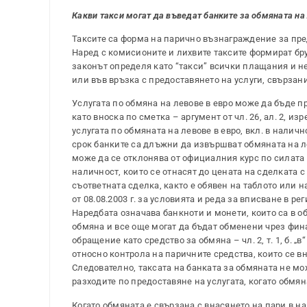
Какви такси могат да въведат банките за обмяната на л
Таксите са форма на парично възнаграждение за предо
Наред с комисионите и лихвите таксите формират брутни
законът определя като “такси” всички плащания и не
или във връзка с предоставянето на услуги, свързани
Услугата по обмяна на левове в евро може да бъде пр
като вноска по сметка – аргумент от чл. 26, ал. 2, из
услугата по обмяната на левове в евро, вкл. в наличн
срок банките са длъжни да извършват обмяната на лев
може да се отклонява от официалния курс по силата 
наличност, които се отнасят до цената на сделката с
съответната сделка, както е обявен на таблото или на
от 08.08.2003 г. за условията и реда за вписване в 
Наредбата означава банкноти и монети, които са в о
обмяна и все още могат да бъдат обменени чрез фин
обращение като средство за обмяна – чл. 2, т. 1, б. „
относно контрола на паричните средства, които се вн
Следователно, таксата на банката за обмяната не мо
разходите по предоставяне на услугата, когато обмян
Когато обмяната е свързана с внасянето на пари в н