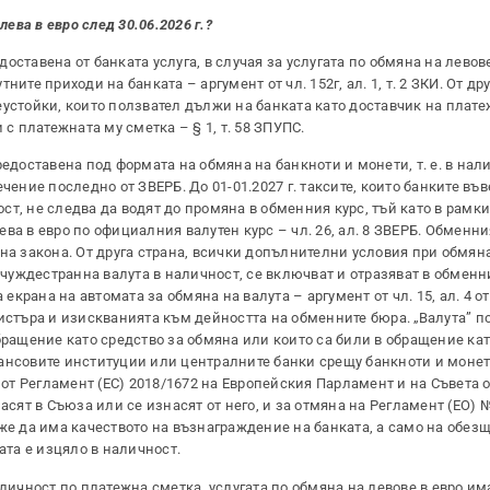
ева в евро след 30.06.2026 г.?
ставена от банката услуга, в случая за услугата по обмяна на левове
те приходи на банката – аргумент от чл. 152г, ал. 1, т. 2 ЗКИ. От дру
устойки, които ползвател дължи на банката като доставчик на плате
 с платежната му сметка – § 1, т. 58 ЗПУПС.
едоставена под формата на обмяна на банкноти и монети, т. е. в нали
речение последно от ЗВЕРБ. До 01-01.2027 г. таксите, които банките въ
ост, не следва да водят до промяна в обменния курс, тъй като в рамки
а в евро по официалния валутен курс – чл. 26, ал. 8 ЗВЕРБ. Обменни
на закона. От друга страна, всички допълнителни условия при обмяна
 чуждестранна валута в наличност, се включват и отразяват в обменн
 екрана на автомата за обмяна на валута – аргумент от чл. 15, ал. 4 о
регистъра и изискванията към дейността на обменните бюра. „Валута” 
бращение като средство за обмяна или които са били в обращение кат
ансовите институции или централните банки срещу банкноти и монети
в“ от Регламент (ЕС) 2018/1672 на Европейския Парламент и на Съвета от
асят в Съюза или се изнасят от него, и за отмяна на Регламент (ЕО) 
же да има качеството на възнаграждение на банката, а само на обез
ата е изцяло в наличност.
аличност по платежна сметка, услугата по обмяна на левове в евро им