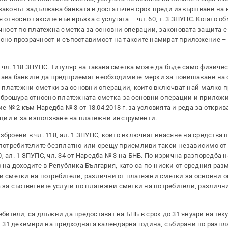
аи законът задължава банката в достатъчен срок преди извършване на 
носно таксите във връзка с услугата – чл. 60, т. 3 ЗПУПС. Когато о
ичност по платежна сметка за основни операции, законовата защита е
осно прозрачност и съпоставимост на таксите намират приложение – 
 чл. 118 ЗПУПС. Титуляр на такава сметка може да бъде само физичес
лжава банките да предприемат необходимите мерки за повишаване на
 платежни сметки за основни операции, които включват най-малко 
брошура относно платежната сметка за основни операции и приложи
 № 2 към Наредба № 3 от 18.04.2018 г. за условията и реда за открив
ции и за използване на платежни инструменти.
зброени в чл. 118, ал. 1 ЗПУПС, които включват внасяне на средства 
 на потребителите безплатно или срещу приемливи такси независимо от
 ал. 1 ЗПУПС, чл. 34 от Наредба № 3 на БНБ. По изрична разпоредба н
 на доходите в Република България, като са по-ниски от средния разм
и сметки на потребители, различни от платежни сметки за основни о
а за съответните услуги по платежни сметки на потребители, различн
ебители, са длъжни да предоставят на БНБ в срок до 31 януари на тек
 31 декември на предходната календарна година, събирани по разп