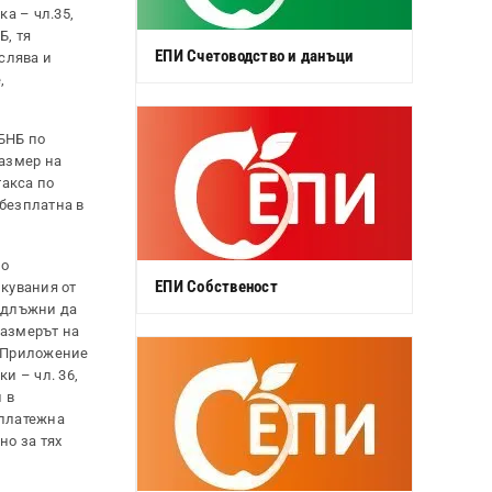
а – чл.35,
Б, тя
ЕПИ Счетоводство и данъци
слява и
,
 БНБ по
размер на
такса по
 безплатна в
по
ЕПИ Собственост
икувания от
а длъжни да
Размерът на
о Приложение
и – чл. 36,
 в
 платежна
но за тях