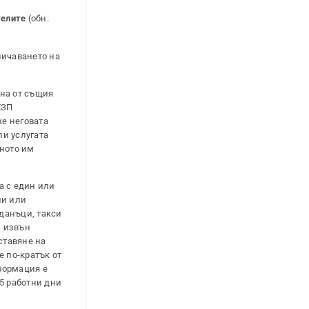
телите
(обн.
личаването на
ана от същия
КЗП
же неговата
ли услугата
тното им
а с един или
ни или
 данъци, такси
и извън
ставяне на
е по-кратък от
нформация е
5 работни дни