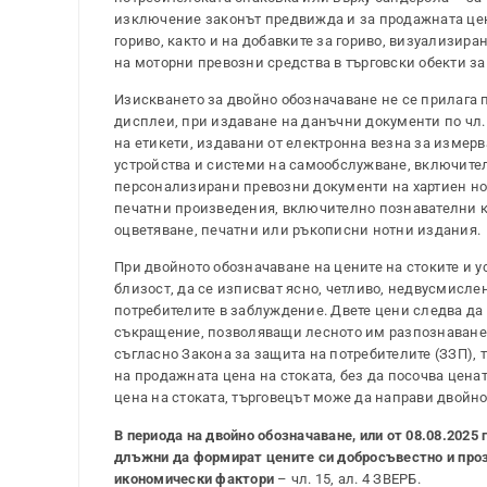
изключение законът предвижда и за продажната цена
гориво, както и на добавките за гориво, визуализир
на моторни превозни средства в търговски обекти за
Изискването за двойно обозначаване не се прилага п
дисплеи, при издаване на данъчни документи по чл. 
на етикети, издавани от електронна везна за измерв
устройства и системи на самообслужване, включител
персонализирани превозни документи на хартиен нос
печатни произведения, включително познавателни к
оцветяване, печатни или ръкописни нотни издания.
При двойното обозначаване на цените на стоките и ус
близост, да се изписват ясно, четливо, недвусмисле
потребителите в заблуждение. Двете цени следва да
съкращение, позволяващи лесното им разпознаване. 
съгласно Закона за защита на потребителите (ЗЗП),
на продажната цена на стоката, без да посочва цена
цена на стоката, търговецът може да направи двойно
В периода на двойно обозначаване, или от 08.08.2025 г
длъжни да формират цените си добросъвестно и прозр
икономически фактори
– чл. 15, ал. 4 ЗВЕРБ.