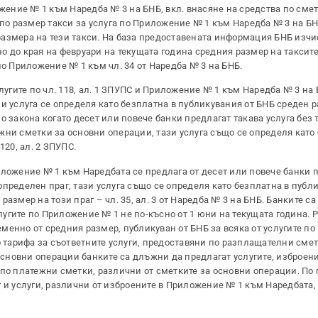
жение № 1 към Наредба № 3 на БНБ, вкл. внасяне на средства по сметк
 по размер такси за услуга по Приложение № 1 към Наредба № 3 на БН
азмера на тези такси. На база предоставената информация БНБ изчи
 до края на февруари на текущата година средния размер на таксите
по Приложение № 1 към чл. 34 от Наредба № 3 на БНБ.
лугите по чл. 118, ал. 1 ЗПУПС и Приложение № 1 към Наредба № 3 на
и услуга се определя като безплатна в публикувания от БНБ среден 
сно закона когато десет или повече банки предлагат такава услуга без 
жни сметки за основни операции, тази услуга също се определя като
120, ал. 2 ЗПУПС.
Приложение № 1 към Наредбата се предлага от десет или повече банки 
пределен праг, тази услуга също се определя като безплатна в публ
азмер на този праг – чл. 35, ал. 3 от Наредба № 3 на БНБ. Банките с
угите по Приложение № 1 не по-късно от 1 юни на текущата година. 
менно от средния размер, публикуван от БНБ за всяка от услугите п
о тарифа за съответните услуги, предоставяни по разплащателни сметк
 основни операции банките са длъжни да предлагат услугите, изброени
 по платежни сметки, различни от сметките за основни операции. По
 и услуги, различни от изброените в Приложение № 1 към Наредбата, 