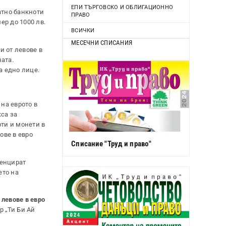
ЕПИ ТЪРГОВСКО И ОБЛИГАЦИОННО
атно банкноти
ПРАВО
ер до 1000 лв.
ВСИЧКИ
МЕСЕЧНИ СПИСАНИЯ
и от левове в
ата.
а едно лице.
 на еврото в
са за
оти и монети в
ове в евро
Списание "Труд и право"
ренцират
ето на
 левове в евро
р „Ти Би Ай