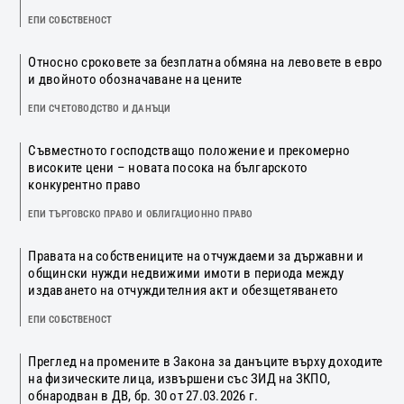
ЕПИ СОБСТВЕНОСТ
Относно сроковете за безплатна обмяна на левовете в евро
и двойното обозначаване на цените
ЕПИ СЧЕТОВОДСТВО И ДАНЪЦИ
Съвместното господстващо положение и прекомерно
високите цени – новата посока на българското
конкурентно право
ЕПИ ТЪРГОВСКО ПРАВО И ОБЛИГАЦИОННО ПРАВО
Правата на собствениците на отчуждаеми за държавни и
общински нужди недвижими имоти в периода между
издаването на отчуждителния акт и обезщетяването
ЕПИ СОБСТВЕНОСТ
Преглед на промените в Закона за данъците върху доходите
на физическите лица, извършени със ЗИД на ЗКПО,
обнародван в ДВ, бр. 30 от 27.03.2026 г.