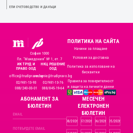
ЕПИ СЧЕТОВОДСТВО И ДАНЪЦИ
ПОЛИТИКА НА САЙТА
Начини за плащане
София 1000
Условия за доставка
Пл. "Македония" № 1, ет. 7
ИК ТРУД И
НКЦ РЕШЕНИЕ
Политика за използване на
ПРАВО ООД
ООД
бисквитки
office@trudipravo.bg
reshenie@trudipravo.bg
Правила за поверителност
02/981-13-93
02/981-13-76
и защита на личните данни
088/240-03-01
088/845-19-64
АБОНАМЕНТ ЗА
MЕСЕЧЕН
БЮЛЕТИН
ЕЛЕКТРОНЕН
БЮЛЕТИН
08/2026
07/2026
06/2026
05/2026