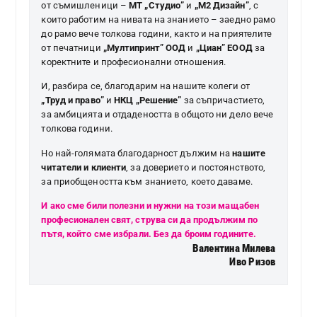
от съмишленици –
МТ „Студио”
и
„М2 Дизайн”
, с
които работим на нивата на знанието – заедно рамо
до рамо вече толкова години, както и на приятелите
от печатници
„Мултипринт” ООД
и
„Циан” ЕООД
за
коректните и професионални отношения.
И, разбира се, благодарим на нашите колеги от
„Труд и право”
и
НКЦ „Решение”
за съпричастието,
за амбицията и отдадеността в общото ни дело вече
толкова години.
Но най-голямата благодарност дължим на
нашите
читатели и клиенти
, за доверието и постоянството,
за приобщеността към знанието, което даваме.
И ако сме били полезни и нужни на този мащабен
професионален свят, струва си да продължим по
пътя, който сме избрали. Без да броим годините.
Валентина Милева
Иво Ризов