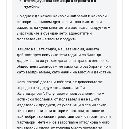
стотици учебни семинари в страната и в
чужбина
.
Но едно е да кажеш какво си направил и какво си
сътворил, а съвсем друго е – и това е истински
важното, да чуеш мнението и оценката на другите –
участниците в съзиданието, адресатите и
ползвателите на твоите продукти.
Защото нашата съдба, нашата мисия, нашата
дейност през всичките тези години са били да
дадем шанс за утвърждаване на правото във всяка
обществена дейност – не само като разбиране, но и
като възприемане, като начин на мисъл и действие.
Сега, покрай двата ни юбилея, се докосваме за
пореден път до думите „признание“ и
„благодарност“. Получаваме поздравления, не –
истински послания, от ползватели на нашите
издателски продукти, от участници в семинарите
ни, от изявените ни автори и лектори, от нашите
най-добри търговски представители, от трайните ни
партньори. Четем и се затрогваме от толкова много
приятелски слова, от толкова много похвала за