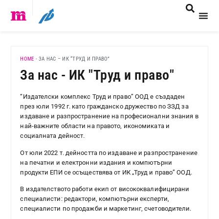
HOME
-
ЗА НАС – ИК “ТРУД И ПРАВО”
За нас - ИК "Труд и право"
“Издателски комплекс Труд и право” ООД е създаден
през юли 1992 г. като гражданско дружество по ЗЗД за
издаване и разпространение на професионални знания в
най-важните области на правото, икономиката и
социалната дейност.
От юли 2022 т. дейността по издаване и разпространение
на печатни и електронни издания и компютърни
продукти ЕПИ се осъществява от ИК „Труд и право” ООД.
В издателството работи екип от висококвалифицирани
специалисти: редактори, компютърни експерти,
специалисти по продажби и маркетинг, счетоводители.