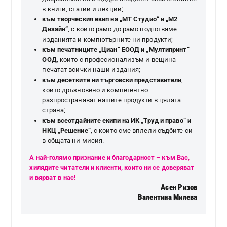
в книги, статии и лекции;
към творческия екип на „МТ Студио“ и „М2
Дизайн“
, с които рамо до рамо подготвяме
изданията и компютърните ни продукти;
към печатниците „Циан“ ЕООД и „Мултипринт“
ООД
, които с професионализъм и вещина
печатат всички наши издания;
към десетките ни търговски представители
,
които дръзновено и компетентно
разпространяват нашите продукти в цялата
страна;
към всеотдайните екипи на ИК „Труд и право“ и
НКЦ „Решение“
, с които сме вплели съдбите си
в общата ни мисия.
А най-голямо признание и благодарност – към Вас,
хилядите читатели и клиенти, които ни се доверяват
и вярват в нас!
Асен Ризов
Валентина Милева