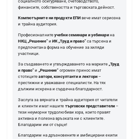
социалното осигуряване, счетоводството,
финансите, собствеността и търговската дейност.
Компютърните ни продукти ЕПИ
вече имат сериозна
и трайна аудитория.
Професионалните
учебни семинари и уебинари
на
НКЦ „Решение”
и
ИК „Труд и право”
са търсена и
предпочитана форма на обучение за хиляди
участници.
За създаването и утвърждаването на марките
„Труд
и право”
и
„Решение”
огромен принос имат
стотиците
автори, консултанти и лектори
–
престижни и уважаване специалисти. На тях
дължим искрена и сърдечна благодарност.
Заслуга за вярната и трайна аудитория от читатели
и клиенти имат нашите
търговски представители
–
тези неуморни трудолюбиви хора, които правят
активна и полезна връзката ни с клиентите.
Благодарим им от сърце!
Благодарим на дръзновените и амбицирани екипи