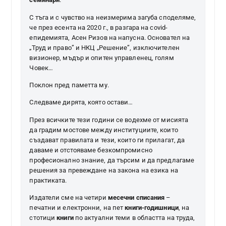
С тъга и с чувство на неизмерима загуба споделяме,
че през есента на 2020 г., в разгара на covid-
епидемията, Асен Ризов на напусна. Основател на
„Труд и право” и НКЦ „Решение”, изключителен
визионер, мъдър и опитен управленец, голям
Човек…
Поклон пред паметта му.
Следваме дирята, която остави…
През всичките тези години се водехме от мисията
да градим мостове между институциите, които
създават правилата и тези, които ги прилагат, да
даваме и отстояваме безкомпромисно
професионално знание, да търсим и да предлагаме
решения за превеждане на закона на езика на
практиката.
Издатели сме на четири
месечни списания
–
печатни и електронни, на пет
книги-годишници
, на
стотици
книги
по актуални теми в областта на труда,