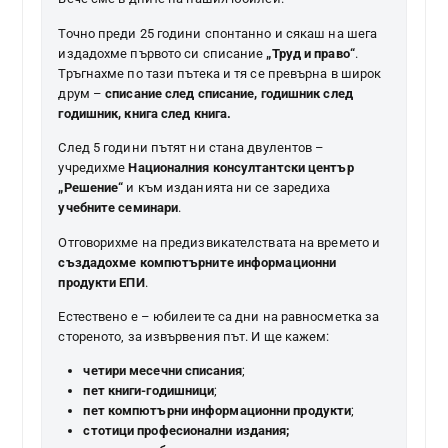
Точно преди 25 години спонтанно и сякаш на шега
издадохме първото си списание
„Труд и право“
.
Тръгнахме по тази пътека и тя се превърна в широк
друм –
списание след списание, годишник след
годишник, книга след книга.
След 5 години пътят ни стана двулентов –
учредихме
Националния консултантски център
„Решение“
и към изданията ни се заредиха
учебните семинари
.
Отговорихме на предизвикателствата на времето и
създадохме компютърните информационни
продукти ЕПИ
.
Естествено е – юбилеите са дни на равносметка за
стореното, за извървения път. И ще кажем:
четири месечни списания
;
пет книги-годишници
;
пет компютърни информационни продукти
;
стотици професионални издания;