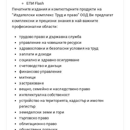
ЕПИ Flash
Печатните издания и компютърните продукти на
“Издателски комплекс Труд и право” ООД Ви предлагат
комплексни и прецизни знания в най-важните
професионални области:
трудово право и държавна служба
управление на човешките ресурси
здравословни и безопасни условия на труд
заплати и доходи
социално и здравно осигуряване
счетоводство и данъци
финансово управление
митници
застраховане
вещно, семейно и наследствено право
интелектуална собственост
устройство на територията, кадастър и имотен
регистър
земеделски земи и гори
търговско право
облигационно право
обществени поръчки