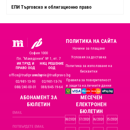
ЕПИ Търговско и облигационно право
ПОЛИТИКА НА САЙТА
Начини за плащане
София 1000
Условия за доставка
Пл. "Македония" № 1, ет. 7
ИК ТРУД И
НКЦ РЕШЕНИЕ
Политика за използване на
ПРАВО ООД
ООД
бисквитки
office@trudipravo.bg
reshenie@trudipravo.bg
Правила за поверителност
02/981-13-93
02/981-13-76
и защита на личните данни
088/240-03-01
088/845-19-64
АБОНАМЕНТ ЗА
MЕСЕЧЕН
БЮЛЕТИН
ЕЛЕКТРОНЕН
БЮЛЕТИН
08/2026
07/2026
06/2026
05/2026