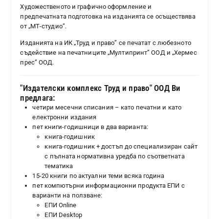
Художественото и графично оформление и
предпечатната подготовка на изданията се осъществява
от „МТ-студио”.
Изданията на ИК „Труд и право” се печатат с любезното
съдействие на печатниците „Мултипринт” ООД и „Хермес
прес” ООД.
"Издателски комплекс Труд и право" ООД Ви
предлага:
четири месечни списания – като печатни и като
електронни издания
пет книги-годишници в два варианта:
книга-годишник
книга-годишник + достъп до специализиран сайт
с пълната нормативна уредба по съответната
тематика
15-20 книги по актуални теми всяка година
пет компютърни информационни продукта ЕПИ с
варианти на ползване:
ЕПИ Online
ЕПИ Desktop