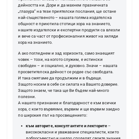
дейността ни. Дори и да махнем празничната
„глазура“ на тези приятелски послания, ще остане
най-същественото – нашата голяма издателска
общност е приютила стотици хора на знанието,
нашите издателски и експертни продукти са влезли
и вече са част от професионалния живот на хиляди
хора на знанието.
А ако погледнем и зад хоризонта, само знаещият
човек – този, на когото служим, е истински
свободен – и социално, и духовно. Значи – нашата
просветителска дейност се родее със свободата.
И така смятаме да продължим и в бъдеще.
Защото носим в себе си силата на Вашето доверие.
Защото знаем, че така ще Ви бъдем най-много
полезни.
А нашето признание и благодарност е към всички
хора, с които вървяхме, вървим и ще вървим заедно
по широкия път на просвещението:
към авторите, консултантите и лекторите
–
висококласни и уважавани специалисти, които
добросъвестно и щедро споделят своите знания