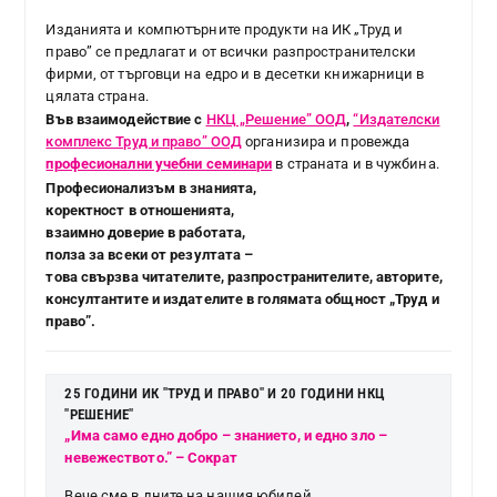
Изданията и компютърните продукти на ИК „Труд и
право” се предлагат и от всички разпространителски
фирми, от търговци на едро и в десетки книжарници в
цялата страна.
Във взаимодействие с
НКЦ „Решение” ООД
,
“Издателски
комплекс Труд и право” ООД
организира и провежда
професионални учебни семинари
в страната и в чужбина.
Професионализъм в знанията,
коректност в отношенията,
взаимно доверие в работата,
полза за всеки от резултата –
това свързва читателите, разпространителите, авторите,
консултантите и издателите в голямата общност „Труд и
право”.
25 ГОДИНИ ИК "ТРУД И ПРАВО" И 20 ГОДИНИ НКЦ
"РЕШЕНИЕ"
„Има само едно добро – знанието, и едно зло –
невежеството.” – Сократ
Вече сме в дните на нашия юбилей.