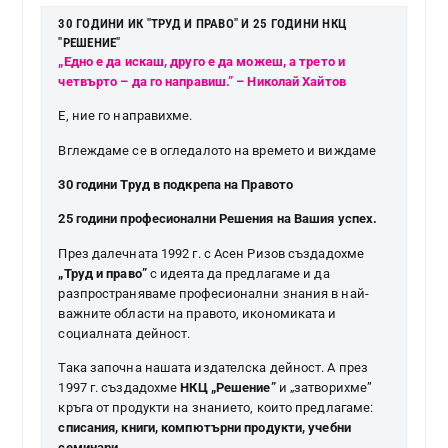
30 ГОДИНИ ИК "ТРУД И ПРАВО" И 25 ГОДИНИ НКЦ
"РЕШЕНИЕ"
„Едно е да искаш, друго е да можеш, а трето и
четвърто – да го направиш.” – Николай Хайтов
Е, ние го направихме.
Вглеждаме се в огледалото на времето и виждаме
30 години Труд в подкрепа на Правото
25 години професионални Решения на Вашия успех.
През далечната 1992 г. с Асен Ризов създадохме
„Труд и право”
с идеята да предлагаме и да
разпространяваме професионални знания в най-
важните области на правото, икономиката и
социалната дейност.
Така започна нашата издателска дейност. А през
1997 г. създадохме
НКЦ „Решение”
и „затворихме”
кръга от продукти на знанието, които предлагаме:
списания, книги, компютърни продукти, учебни
семинари
.