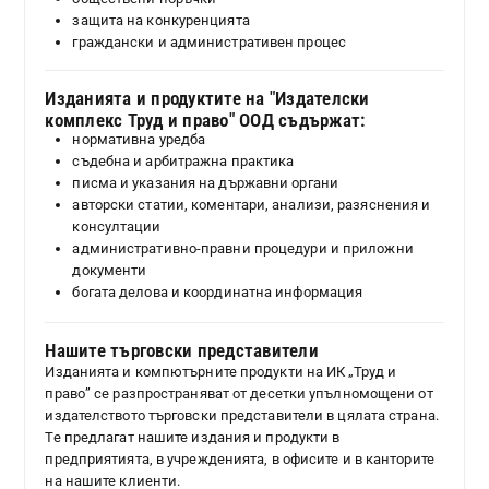
защита на конкуренцията
граждански и административен процес
Изданията и продуктите на "Издателски
комплекс Труд и право" ООД съдържат:
нормативна уредба
съдебна и арбитражна практика
писма и указания на държавни органи
авторски статии, коментари, анализи, разяснения и
консултации
административно-правни процедури и приложни
документи
богата делова и координатна информация
Нашите търговски представители
Изданията и компютърните продукти на ИК „Труд и
право” се разпространяват от десетки упълномощени от
издателството търговски представители в цялата страна.
Те предлагат нашите издания и продукти в
предприятията, в учрежденията, в офисите и в канторите
на нашите клиенти.