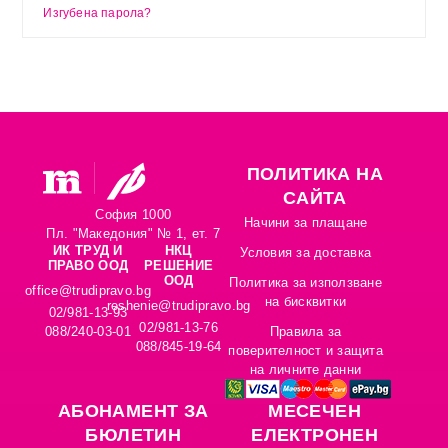
Изгубена парола?
ПОЛИТИКА НА
САЙТА
София 1000
Начини за плащане
Пл. "Македония" № 1, ет. 7
ИК ТРУД И
НКЦ
Условия за доставка
ПРАВО ООД
РЕШЕНИЕ
ООД
Политика за използване
office@trudipravo.bg
на бисквитки
reshenie@trudipravo.bg
02/981-13-93
02/981-13-76
088/240-03-01
Правила за
088/845-19-64
поверителност и защита
на личните данни
АБОНАМЕНТ ЗА
MЕСЕЧЕН
БЮЛЕТИН
ЕЛЕКТРОНЕН