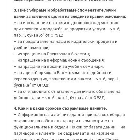
3. Ние събираме и обработваме споменатите лични
данни за следните цели и на следните правни основания:
– за изпълнение на поетите договорни задължения
при покупка и продажба на продукти и услуги – чл. 6,
пар. 1, буква „б” от ОРЗД;
– за представяне на нашите издателски продукти и
учебни семинари;
– изпращане на Електронен бюлетин;
– изпращане на информационни съобщения;
– изпращане на покани за учебни семинари.
– за „пряка” връзка с Вас – съвместна дейност и
кореспонденция, запитвания и анкети – чл. 6, пар. 1,
буква „а” от ОРЗД;
– за счетоводното отчитане и данъчното облагане на
дейността ни – чл. 6, пар. 1, буква „в” от ОРЗД.
4. Как и в какви срокове съхраняваме данните.
– Информацията за личните данни при нас се събира и
съхранява на собствен сървър и в компютрите на
функционалните ни отдели. Някои от базата данни – на
партньори и клиенти, се съхраняват и на хартиени
носители, съобразно законовите изисквания. Лични