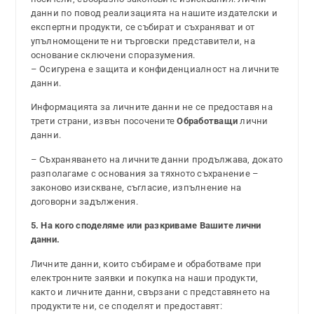
данни по повод реализацията на нашите издателски и
експертни продукти, се събират и съхраняват и от
упълномощените ни търговски представители, на
основание сключени споразумения.
– Осигурена е защита и конфиденциалност на личните
данни.
Информацията за личните данни не се предоставя на
трети страни, извън посочените
Обработващи
лични
данни.
– Съхраняването на личните данни продължава, докато
разполагаме с основания за тяхното съхранение –
законово изискване, съгласие, изпълнение на
договорни задължения.
5. На кого споделяме или разкриваме Вашите лични
данни.
Личните данни, които събираме и обработваме при
електронните заявки и покупка на наши продукти,
както и личните данни, свързани с представянето на
продуктите ни, се споделят и предоставят: