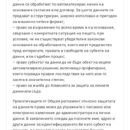
данни се обработват по автоматизиран начин на
основание съгласие или договор. За целта данните се
предават в структуриран, широко използван и пригоден
за машинно четене формат;
–
право на възражение
по всяко време и на основания,
свързани с конкретната ситуация на лицето, при
условие, че не съществуват убедителни законови
основания за обработването, които имат предимство
пред интересите, правата и свободите на субекта на
данни, или съдебен процес;
–
право субектът на данни да не бъде обект на изцяло
автоматизирано решение, включващо профилиране
,
което поражда правни последствия за него или го
засяга в значителна степен;
–
право на жалба до Комисията за защита на личните
данни или съда.
Произтичащите от Общия регламент относно защитата
на данните права може да упражните с писмено или
електронно заявление до администратора на лични
данни. В заявлението следва да посочите име, адрес и
други данни за идентифицирането Ви като субект на