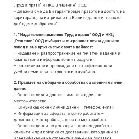
„Труд и право” и НКЦ „Решение” ООД;
– длъжни сме да Ви гарантираме правото на достъп, на
коригиране, на изтриване на Вашите данни и правото
да бъдете „забравени”.
1.
“Издателски комплекс Труд и право” ООД
и НКЦ
„Решение” ООД събират и съхраняват лични данни по
повод и във връзка със своята дейност:
– издаване и разпространение на печатни издания и
компютърни информационни продукти;
– организиране и провеждане на професионални
учебни семинари в страната и в чужбина.
2. Предмет на събиране и обработка са следните лични
данни:
– Основни лични данни – имена и адрес по
местожителство.
– Комуникационни лични данни – телефон, e-mail.
– Информация за сферата, в която работите –
длъжност, месторабота, адрес по месторабота.
– Основни данни по договори – при продажба на
клиенти и при покупка от доставчици, като данни за
идентификация на страните и данни за доставка.