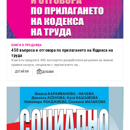
КНИГИ В ПРОДАЖБА
450 въпроса и отговора по прилагането на Кодекса на
труда
Книгата предлага 450 експертно разработени решения на важни
правни казуси, свързани с прилагането на...
ДЕТАЙЛИ
ДОБАВИ