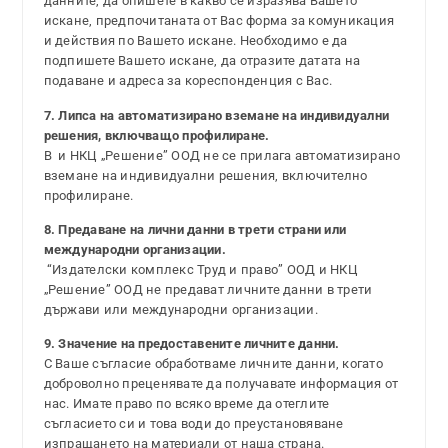
данните, да опишете в какво се изразява Вашето
искане, предпочитаната от Вас форма за комуникация
и действия по Вашето искане. Необходимо е да
подпишете Вашето искане, да отразите датата на
подаване и адреса за кореспонденция с Вас.
7. Липса на автоматизирано вземане на индивидуални
решения, включващо профилиране.
В и НКЦ „Решение” ООД не се прилага автоматизирано
вземане на индивидуални решения, включително
профилиране.
8. Предаване на лични данни в трети страни или
международни организации.
“Издателски комплекс Труд и право” ООД и НКЦ
„Решение” ООД не предават личните данни в трети
държави или международни организации.
9. Значение на предоставените личните данни.
С Ваше съгласие обработваме личните данни, когато
доброволно преценявате да получавате информация от
нас. Имате право по всяко време да отеглите
съгласието си и това води до преустановяване
изпращането на материали от наша страна.