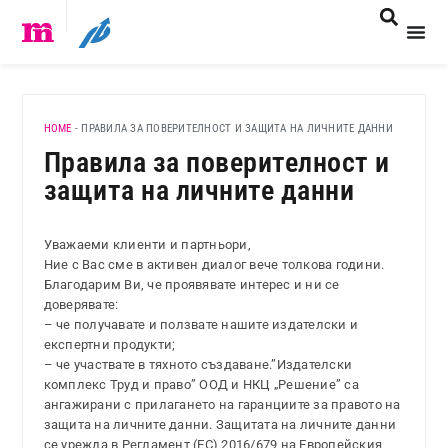
HOME
-
ПРАВИЛА ЗА ПОВЕРИТЕЛНОСТ И ЗАЩИТА НА ЛИЧНИТЕ ДАННИ
Правила за поверителност и
защита на личните данни
Уважаеми клиенти и партньори,
Ние с Вас сме в активен диалог вече толкова години.
Благодарим Ви, че проявявате интерес и ни се
доверявате:
– че получавате и ползвате нашите издателски и
експертни продукти;
– че участвате в тяхното създаване.”Издателски
комплекс Труд и право” ООД и НКЦ „Решение” са
ангажирани с прилагането на гаранциите за правото на
защита на личните данни. Защитата на личните данни
се урежда в Регламент (ЕС) 2016/679 на Европейския