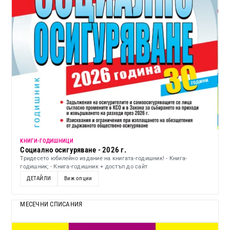
KНИГИ-ГОДИШНИЦИ
Социално осигуряване - 2026 г.
Тридесето юбилейно издание на книгата-годишник! - Книга-
годишник; - Книга-годишник + достъп до сайт
ДЕТАЙЛИ
Виж опции
МЕСЕЧНИ СПИСАНИЯ