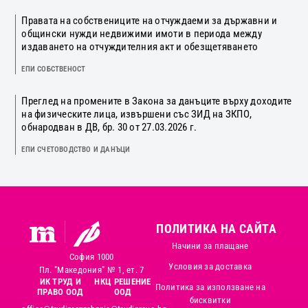
Правата на собствениците на отчуждаеми за държавни и
общински нужди недвижими имоти в периода между
издаването на отчуждителния акт и обезщетяването
ЕПИ СОБСТВЕНОСТ
Преглед на промените в Закона за данъците върху доходите
на физическите лица, извършени със ЗИД на ЗКПО,
обнародван в ДВ, бр. 30 от 27.03.2026 г.
ЕПИ СЧЕТОВОДСТВО И ДАНЪЦИ
ПОЛИТИКА НА САЙТА
Начини за плащане
София 1000
Условия за доставка
Пл. "Македония" № 1, ет. 7
ИК ТРУД И
НКЦ РЕШЕНИЕ
Политика за използване на
ПРАВО ООД
ООД
бисквитки