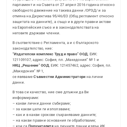
парламент и на Съвета от 27 април 2016 година относно
свободното движение на такива данни /ОРЗД/ и за
отмяна на Директива 95/46/ЕО (Общ регламент относно
защитата на данните), а също и в други правни актове
на Европейския съюз и в законодателствата на
неговите държави членки.
В съответствие с Регламента, а и с българското
законодателство, ние:
“Издателски комплекс Труд и право” ООД
, ЕИК:
121109107, адрес: София, пл. „Македония” № 1 и
НКЦ „Решение” ООД
, ЕИК: 121457462, адрес: София, пл.
„Македония” № 1,
се явяваме
Съвместни Администратори
на лични
данни.
В това си качество, ние сме длъжни да Ви
информираме:
– какви лични данни събираме;
– за какви цели ги използваме;
– как и в какви срокове съхраняваме данните;
– на какви правни основания ги обработваме;
– кои са
Получателите
на личните данни извън ИК