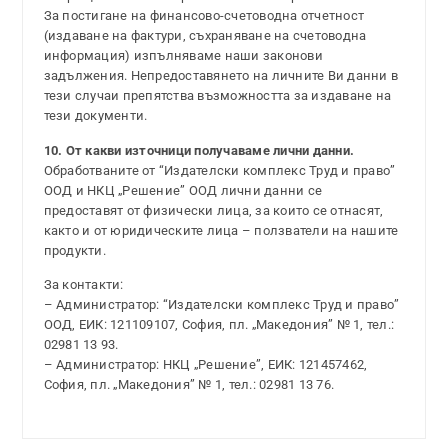
За постигане на финансово-счетоводна отчетност
(издаване на фактури, съхраняване на счетоводна
информация) изпълняваме наши законови
задължения. Непредоставянето на личните Ви данни в
тези случаи препятства възможността за издаване на
тези документи.
10. От какви източници получаваме лични данни.
Обработваните от “Издателски комплекс Труд и право”
ООД и НКЦ „Решение” ООД лични данни се
предоставят от физически лица, за които се отнасят,
както и от юридическите лица – ползватели на нашите
продукти.
За контакти:
– Администратор: “Издателски комплекс Труд и право”
ООД, ЕИК: 121109107, София, пл. „Македония” № 1, тел.:
02981 13 93.
– Администратор: НКЦ „Решение”, ЕИК: 121457462,
София, пл. „Македония” № 1, тел.: 02981 13 76.