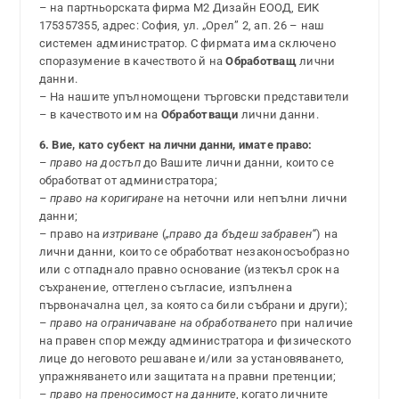
– на партньорската фирма М2 Дизайн ЕООД, ЕИК
175357355, адрес: София, ул. „Орел” 2, ап. 26 – наш
системен администратор. С фирмата има сключено
споразумение в качеството й на
Обработващ
лични
данни.
– На нашите упълномощени търговски представители
– в качеството им на
Обработващи
лични данни.
6. Вие, като субект на лични данни, имате право:
–
право на достъп
до Вашите лични данни, които се
обработват от администратора;
–
право на коригиране
на неточни или непълни лични
данни;
– право на
изтриване
(
„право да бъдеш забравен“
) на
лични данни, които се обработват незаконосъобразно
или с отпаднало правно основание (изтекъл срок на
съхранение, оттеглено съгласие, изпълнена
първоначална цел, за която са били събрани и други);
–
право на ограничаване на обработването
при наличие
на правен спор между администратора и физическото
лице до неговото решаване и/или за установяването,
упражняването или защитата на правни претенции;
–
право на преносимост на данните
, когато личните