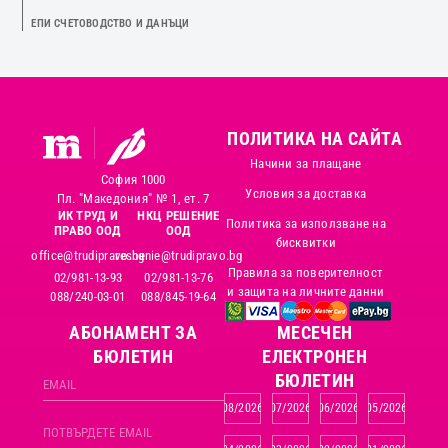
ЕПИ СЧЕТОВОДСТВО И ДАНЪЦИ
ПОЛИТИКА НА САЙТА
Начини за плащане
София 1000
Условия за доставка
Пл. "Македония" № 1, ет. 7
ИК ТРУД И
НКЦ РЕШЕНИЕ
Политика за използване на
ПРАВО ООД
ООД
бисквитки
office@trudipravo.bg
reshenie@trudipravo.bg
Правила за поверителност
02/981-13-93
02/981-13-76
и защита на личните данни
088/240-03-01
088/845-19-64
АБОНАМЕНТ ЗА
MЕСЕЧЕН
БЮЛЕТИН
ЕЛЕКТРОНЕН
БЮЛЕТИН
08/2026
07/2026
06/2026
05/2026