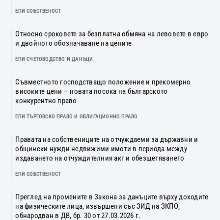
ЕПИ СОБСТВЕНОСТ
Относно сроковете за безплатна обмяна на левовете в евро
и двойното обозначаване на цените
ЕПИ СЧЕТОВОДСТВО И ДАНЪЦИ
Съвместното господстващо положение и прекомерно
високите цени – новата посока на българското
конкурентно право
ЕПИ ТЪРГОВСКО ПРАВО И ОБЛИГАЦИОННО ПРАВО
Правата на собствениците на отчуждаеми за държавни и
общински нужди недвижими имоти в периода между
издаването на отчуждителния акт и обезщетяването
ЕПИ СОБСТВЕНОСТ
Преглед на промените в Закона за данъците върху доходите
на физическите лица, извършени със ЗИД на ЗКПО,
обнародван в ДВ, бр. 30 от 27.03.2026 г.