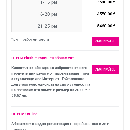
11-15 рм
3640.00 €
16-20 рм
4550.00 €
21-25 рм
5460.00 €
*рм – работни места
АБОНИРАЙ СЕ
II. ЕПИ Flash ­ – годишен абонамент
Клиентът се абонира за избраните от него
АБОНИРАЙ СЕ
продукти при цените от първи вариант ­ при
актуализация по Интернет. Той заплаща
допълнително еднократно само стойността
на преносимата памет в размер на 30.00 € /
58.67 лв.
III. ЕПИ On-line
Абонамент за една регистрация
(потребителско име и
парола)