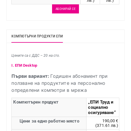
лв.)
лв.)
АБОНИРАЙ СЕ
КОМПЮТЪРНИ ПРОДУКТИ ЕПИ
Цените са с ДДС – 20 на сто.
I. EПИ Desktop
Първи вариант:
Годишен абонамент при
ползване на продуктите на персонално
определени компютри в мрежа
Компютърен продукт
„ЕПИ Труд и
социално
осигуряване“
Цени за едно работно място
190,00 €
(371.61 лв.)