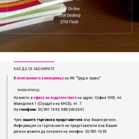
ЕПИ On-line
ЕПИ Desktop
ЕПИ Flash
КАК ДА СЕ АБОНИРАТЕ
В
електронната книжарница
на ИК “Труд и право”
КНИЖАРНИЦА
На място в
офиса на издателството
на адрес: София 1000, пл.
Македония 1 (Сградата на КНСБ), ет. 7
На
телефони:
02/981-13-93; 088/240-03-01
Чрез
нашите търговски представители
във Вашия регион.
Информация за търговските ни представители във Вашия
регион можете да получите на телефон: 02/981-13-93