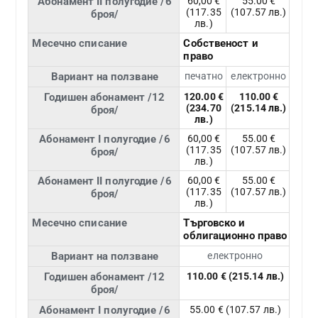
Абонамент II полугодие /6
60,00 €
55.00 €
(117.35
(107.57 лв.)
броя/
лв.)
Месечно списание
Собственост и
право
Вариант на ползване
печатно
електронно
Годишен абонамент /12
120.00 €
110.00 €
(234.70
(215.14 лв.)
броя/
лв.)
Абонамент I полугодие /6
60,00 €
55.00 €
(117.35
(107.57 лв.)
броя/
лв.)
Абонамент II полугодие /6
60,00 €
55.00 €
(117.35
(107.57 лв.)
броя/
лв.)
Месечно списание
Търговско и
облигационно право
Вариант на ползване
електронно
Годишен абонамент /12
110.00 € (215.14 лв.)
броя/
Абонамент I полугодие /6
55.00 € (107.57 лв.)