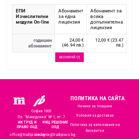
ЕПИ
Абонамент
Абонамент за
Изчислителни
за една
всяка
модули On-line
лицензия
допълнителна
лицензия
годишен
24,00 €
12,00 € (23.47
(46.94 лв.)
лв.)
абонамент
АБОНИРАЙ СЕ
ПОЛИТИКА НА САЙТА
Начини за плащане
София 1000
Условия за доставка
Пл. "Македония" № 1, ет. 7
ИК ТРУД И
НКЦ РЕШЕНИЕ
Политика за използване на
ПРАВО ООД
ООД
бисквитки
office@trudipravo.bg
reshenie@trudipravo.bg