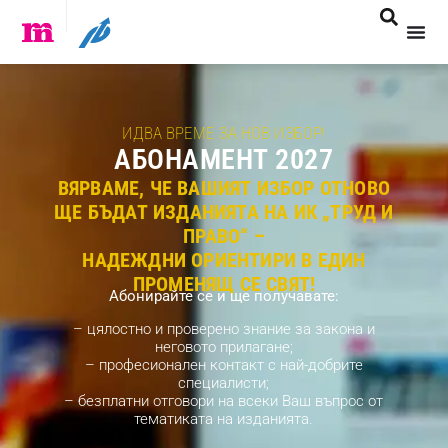
ИДВА ВРЕМЕ ЗА НОВ ИЗБОР!
АБОНАМЕНТ 2027
ВЯРВАМЕ, ЧЕ ВАШИЯТ ИЗБОР ОТНОВО
ЩЕ БЪДАТ ИЗДАНИЯТА НА ИК „ТРУД И
ПРАВО“ –
НАДЕЖДНИ ОРИЕНТИРИ В ЕДИН
ПРОМЕНЯЩ СЕ СВЯТ!
Абонирайте се и ще получавате:
– цялостно и проверено знание за закона и
неговото прилагане;
– професионален контакт с най-добрите
специалисти;
– безплатни отговори на всеки Ваш въпрос от
тематиката на изданията.