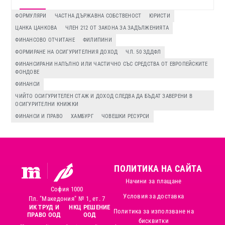
ФОРМУЛЯРИ
ЧАСТНА ДЪРЖАВНА СОБСТВЕНОСТ
ЮРИСТИ
ЦАНКА ЦАНКОВА
ЧЛЕН 212 ОТ ЗАКОНА ЗА ЗАДЪЛЖЕНИЯТА
ФИНАНСОВО ОТЧИТАНЕ
ФИЛИПИНИ
ФОРМИРАНЕ НА ОСИГУРИТЕЛНИЯ ДОХОД
ЧЛ. 50 ЗДДФЛ
ФИНАНСИРАНИ НАПЪЛНО ИЛИ ЧАСТИЧНО СЪС СРЕДСТВА ОТ ЕВРОПЕЙСКИТЕ
ФОНДОВЕ
ФИНАНСИ
ЧИЙТО ОСИГУРИТЕЛЕН СТАЖ И ДОХОД СЛЕДВА ДА БЪДАТ ЗАВЕРЕНИ В
ОСИГУРИТЕЛНИ КНИЖКИ
ФИНАНСИ И ПРАВО
ХАМБУРГ
ЧОВЕШКИ РЕСУРСИ
ПОЛИТИКА НА САЙТА
Начини за плащане
София 1000
Условия за доставка
Пл. "Македония" № 1, ет. 7
ИК ТРУД И
НКЦ РЕШЕНИЕ
Политика за използване на
ПРАВО ООД
ООД
бисквитки