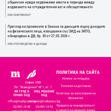
общински нужди недвижими имоти в периода между
издаването на отчуждителния акт и обезщетяването
ЕПИ СОБСТВЕНОСТ
Преглед на промените в Закона за данъците върху доходите
на физическите лица, извършени със ЗИД на ЗКПО,
обнародван в ДВ, бр. 30 от 27.03.2026 г.
ЕПИ СЧЕТОВОДСТВО И ДАНЪЦИ
ПОЛИТИКА НА САЙТА
Начини за плащане
София 1000
Условия за доставка
Пл. "Македония" № 1, ет. 7
ИК ТРУД И
НКЦ РЕШЕНИЕ
Политика за използване на
ПРАВО ООД
ООД
бисквитки
office@trudipravo.bg
reshenie@trudipravo.bg
Правила за поверителност
02/981-13-93
02/981-13-76
и защита на личните данни