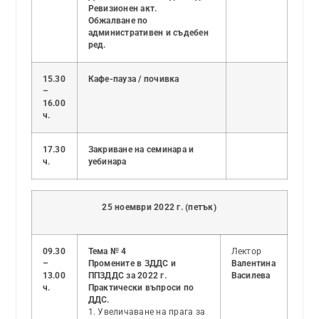
Ревизионен акт.
Обжалване по
административен и съдебен
ред.
15.30
Кафе-пауза / почивка
–
16.00
ч.
17.30
Закриване на семинара и
ч.
уебинара
25 ноември 2022 г. (петък)
09.30
Тема № 4
Лектор
–
Промените в ЗДДС и
Валентина
13.00
ППЗДДС за 2022 г.
Василева
ч.
Практически въпроси по
ДДС.
1. Увеличаване на прага за