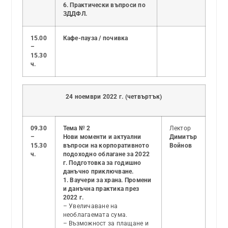
6. Практически въпроси по
ЗДДФЛ.
15.00
Кафе-пауза / почивка
–
15.30
ч.
24 ноември 2022 г. (четвъртък)
09.30
Тема № 2
Лектор
–
Нови моменти и актуални
Димитър
15.30
въпроси на корпоративното
Войнов
ч.
подоходно облагане за 2022
г. Подготовка за годишно
данъчно приключване.
1. Ваучери за храна. Промени
и данъчна практика през
2022 г.
– Увеличаване на
необлагаемата сума.
– Възможност за плащане и