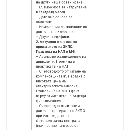
на други неща освен храна.
– Възможност за натрупване
в следващ месец.
– Данъчна основа за
облагане.
– Изисквания за ползване на
данъчното облекчение.
– Други специфики.
2. Актуални въпроси по
прилагането на ЗКПО.
Практика на НАП и МФ.
– Авансово разпределяне на
дивиденти. Промяна в
практиката на НАП.
– Счетоводното отчитане на
компенсациите във връзка с
високата цена на
електрическата енергия.
Становище на МФ. Ефект
върху отчитането на бъдещи
финансирания.
– Счетоводно отчитане и
данъчно третиране по ЗКПО
при изграждане на
фотоволтаична централа
(при проявен интерес от