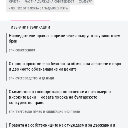
ЮРИСТИ
ЧАСТНА ДЪРЖАВНА СОБСТВЕНОСТ
ХАМБУРГ
ЧЛЕН 212 ОТ ЗАКОНА ЗА ЗАДЪЛЖЕНИЯТА
ИЗБРАНИ ПУБЛИКАЦИИ
Наследствени права на преживелия съпруг при унищожаем
брак
ЕПИ СОБСТВЕНОСТ
Относно сроковете за безплатна обмяна на левовете в евро
и двойното обозначаване на цените
ЕПИ СЧЕТОВОДСТВО И ДАНЪЦИ
Съвместното господстващо положение и прекомерно
високите цени – новата посока на българското
конкурентно право
ЕПИ ТЪРГОВСКО ПРАВО И ОБЛИГАЦИОННО ПРАВО
Правата на собствениците на отчуждаеми за държавни и