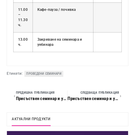
11.00
Кафе-пауза / почивка
–
11.30
ч.
13.00
Закриване на семинара и
ч.
уебинара
Етикети:
ПРОВЕДЕНИ СЕМИНАРИ
ПРЕДИШНА ПУБЛИКАЦИЯ
СЛЕДВАЩА ПУБЛИКАЦИЯ
Присъствен семинар и уебинар – Данъчно облагане и счетоводно приключване на 2022 г. Ревизии и проверки по ДОПК
Присъствен семинар и уебинар – Актуални въпроси на изпълнителния процес
АКТУАЛНИ ПРОДУКТИ