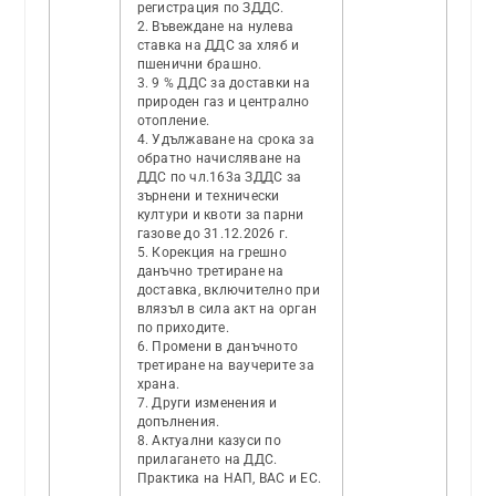
регистрация по ЗДДС.
2. Въвеждане на нулева
ставка на ДДС за хляб и
пшенични брашно.
3. 9 % ДДС за доставки на
природен газ и централно
отопление.
4. Удължаване на срока за
обратно начисляване на
ДДС по чл.163а ЗДДС за
зърнени и технически
култури и квоти за парни
газове до 31.12.2026 г.
5. Корекция на грешно
данъчно третиране на
доставка, включително при
влязъл в сила акт на орган
по приходите.
6. Промени в данъчното
третиране на ваучерите за
храна.
7. Други изменения и
допълнения.
8. Актуални казуси по
прилагането на ДДС.
Практика на НАП, ВАС и ЕС.