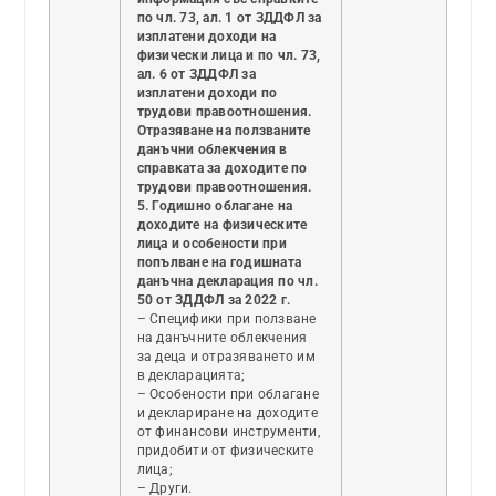
по чл. 73, ал. 1 от ЗДДФЛ за
изплатени доходи на
физически лица и по чл. 73,
ал. 6 от ЗДДФЛ за
изплатени доходи по
трудови правоотношения.
Отразяване на ползваните
данъчни облекчения в
справката за доходите по
трудови правоотношения.
5. Годишно облагане на
доходите на физическите
лица и особености при
попълване на годишната
данъчна декларация по чл.
50 от ЗДДФЛ за 2022 г.
– Специфики при ползване
на данъчните облекчения
за деца и отразяването им
в декларацията;
– Особености при облагане
и деклариране на доходите
от финансови инструменти,
придобити от физическите
лица;
– Други.