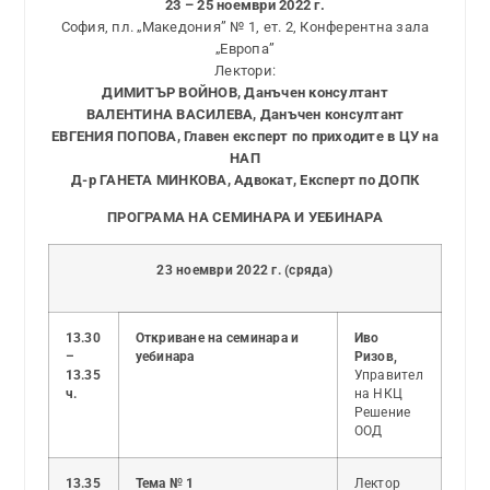
23 – 25 ноември 2022 г.
София, пл. „Македония” № 1, ет. 2, Конферентна зала
„Европа”
Лектори:
ДИМИТЪР ВОЙНОВ, Данъчен консултант
ВАЛЕНТИНА ВАСИЛЕВА, Данъчен консултант
ЕВГЕНИЯ ПОПОВА, Главен експерт по приходите в ЦУ на
НАП
Д-р ГАНЕТА МИНКОВА, Адвокат, Експерт по ДОПК
ПРОГРАМА НА СЕМИНАРА И УЕБИНАРА
23 ноември 2022 г. (сряда)
13.30
Откриване на семинара и
Иво
–
уебинара
Ризов
,
13.35
Управител
ч.
на НКЦ
Решение
ООД
13.35
Тема № 1
Лектор