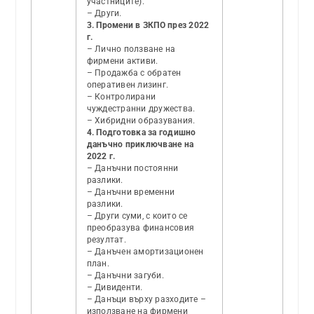
участниците).
– Други.
3. Промени в ЗКПО през 2022
г.
– Лично ползване на
фирмени активи.
– Продажба с обратен
оперативен лизинг.
– Контролирани
чуждестранни дружества.
– Хибридни образувания.
4. Подготовка за годишно
данъчно приключване на
2022 г.
– Данъчни постоянни
разлики.
– Данъчни временни
разлики.
– Други суми, с които се
преобразува финансовия
резултат.
– Данъчен амортизационен
план.
– Данъчни загуби.
– Дивиденти.
– Данъци върху разходите –
използване на фирмени