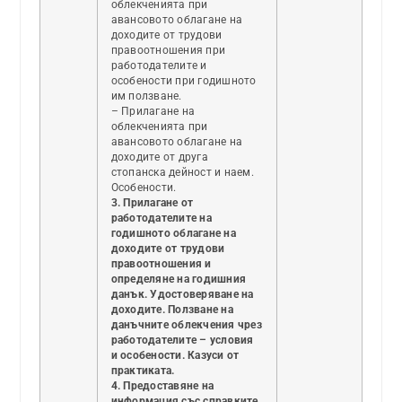
облекченията при
авансовото облагане на
доходите от трудови
правоотношения при
работодателите и
особености при годишното
им ползване.
– Прилагане на
облекченията при
авансовото облагане на
доходите от друга
стопанска дейност и наем.
Особености.
3. Прилагане от
работодателите на
годишното облагане на
доходите от трудови
правоотношения и
определяне на годишния
данък. Удостоверяване на
доходите. Ползване на
данъчните облекчения чрез
работодателите – условия
и особености. Казуси от
практиката.
4. Предоставяне на
информация със справките