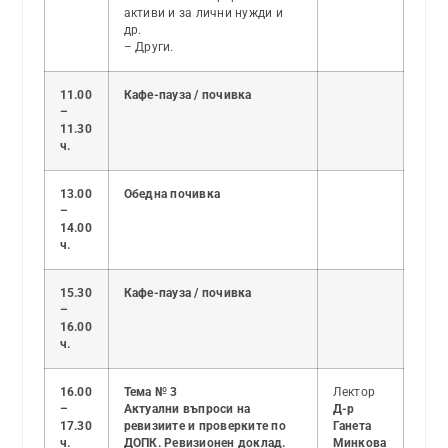
активи и за лични нужди и
др.
– Други.
11.00
Кафе-пауза / почивка
–
11.30
ч.
13.00
Обедна почивка
–
14.00
ч.
15.30
Кафе-пауза / почивка
–
16.00
ч.
16.00
Тема № 3
Лектор
–
Актуални въпроси на
Д-р
17.30
ревизиите и проверките по
Ганета
ч.
ДОПК. Ревизионен доклад.
Минкова