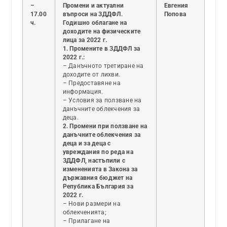
–
Промени и актуални
Евгения
17.00
въпроси на ЗДДФЛ.
Попова
ч.
Годишно облагане на
доходите на физическите
лица за 2022 г.
1. Промените в ЗДДФЛ за
2022 г.:
– Данъчното третиране на
доходите от лихви.
– Предоставяне на
информация.
– Условия за ползване на
данъчните облекчения за
деца.
2. Промени при ползване на
данъчните облекчения за
деца и за деца с
увреждания по реда на
ЗДДФЛ, настъпили с
измененията в Закона за
държавния бюджет на
Република България за
2022 г.
– Нови размери на
облекченията;
– Прилагане на