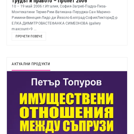
Трудът и правото – Пролет 2006
10 – 19 май 2006 г.Италия, София-Загреб-Падуа-Пиза-
Монтекатини Терме-Рим-Ватикана-Перуджа-Сан Марино-
Римини-Венеция-Лидо ди Йезоло-Белград-СофияЛекториД-р
ЕЛКА ДИМИТРОВАСТЕФАНКА СИМЕОНОВА {gallery
maxcount=9 ...
ПРОЧЕТИ ПОВЕЧЕ
АКТУАЛНИ ПРОДУКТИ