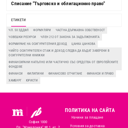
Списание "Търговско и облигационно право"
ЕТИКЕТИ
ЧЛ. 50 ЗДДФЛ
ФОРМУЛЯРИ
ЧАСТНА ДЪРЖАВНА СОБСТВЕНОСТ
ЧОВЕШКИ РЕСУРСИ
ЧЛЕН 212 ОТ ЗАКОНА ЗА ЗАДЪЛЖЕНИЯТА
ФОРМИРАНЕ НА ОСИГУРИТЕЛНИЯ ДОХОД
ЦАНКА ЦАНКОВА
ЧИЙТО ОСИГУРИТЕЛЕН СТАЖ И ДОХОД СЛЕДВА ДА БЪДАТ ЗАВЕРЕНИ В
ОСИГУРИТЕЛНИ КНИЖКИ
ФИНАНСИРАНИ НАПЪЛНО ИЛИ ЧАСТИЧНО СЪС СРЕДСТВА ОТ ЕВРОПЕЙСКИТЕ
ФОНДОВЕ
ФИНАНСИ
ФИЛИПИНИ
ФИНАНСОВО ОТЧИТАНЕ
ФИНАНСИ И ПРАВО
ХАМБУРГ
ЮРИСТИ
ПОЛИТИКА НА САЙТА
Начини за плащане
София 1000
Условия за доставка
Пл. "Македония" № 1, ет. 7