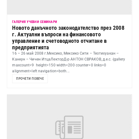
ГАЛЕРИЯ УЧЕБНИ СЕМИНАРИ
Новото данъчното законодателство през 2008
г. Актуални въпроси на финансовото
управление и счетоводното отчитане в
предприятията
16 – 26 май 2008 г.Мексико, Мексико Сити – Теотихуакан –
Канкун – Чичен ИтцаЛекторД-р АНТОН СВРАКОВ, д.е.с. {gallery
maxcount=9 height=150 width=200 counter=0 links=0
alignment=left navigation=both...
ПРОЧЕТИ ПОВЕЧЕ