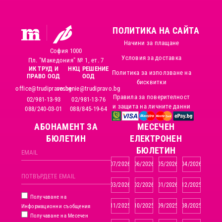
ПОЛИТИКА НА САЙТА
Начини за плащане
София 1000
Условия за доставка
Пл. "Македония" № 1, ет. 7
ИК ТРУД И
НКЦ РЕШЕНИЕ
Политика за използване на
ПРАВО ООД
ООД
бисквитки
office@trudipravo.bg
reshenie@trudipravo.bg
Правила за поверителност
02/981-13-93
02/981-13-76
и защита на личните данни
088/240-03-01
088/845-19-64
АБОНАМЕНТ ЗА
MЕСЕЧЕН
БЮЛЕТИН
ЕЛЕКТРОНЕН
БЮЛЕТИН
07/2026
06/2026
05/2026
04/2026
03/2026
02/2026
01/2026
12/2025
Получаване на
11/2025
10/2025
09/2025
08/2025
Информационни съобщения
Получаване на Месечен