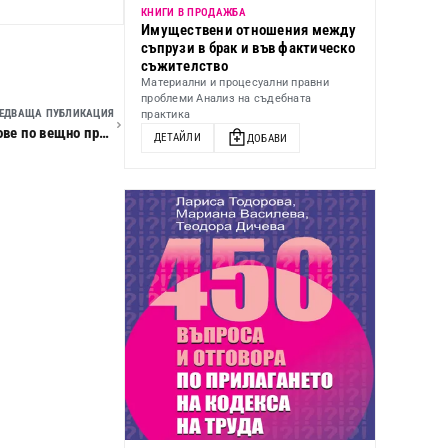
КНИГИ В ПРОДАЖБА
Имуществени отношения между
съпрузи в брак и във фактическо
съжителство
Материални и процесуални правни
проблеми Анализ на съдебната
ЕДВАЩА ПУБЛИКАЦИЯ
практика
Актуални въпроси на вещното право. Съдебните искове по вещно право според практиката на ВКС – Мароко
ДЕТАЙЛИ
ДОБАВИ