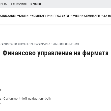
EPI.BG
Е-СПИСАНИЯ
Е-КНИГИ
СПИСАНИЯ
КНИГИ
КОМПЮТЪРНИ ПРОДУКТИ
УЧЕБНИ СЕМИНАРИ
ЗА Н
Г. ФИНАНСОВО УПРАВЛЕНИЕ НА ФИРМАТА – ДЪБЛИН, ИРЛАНДИЯ
. Финансово управление на фирмата
т
s=0 alignment=left navigation=both
}