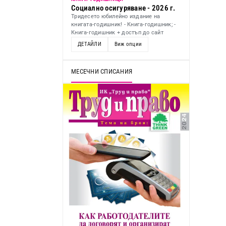
Социално осигуряване - 2026 г.
Тридесето юбилейно издание на
книгата-годишник! - Книга-годишник; -
Книга-годишник + достъп до сайт
ДЕТАЙЛИ
Виж опции
МЕСЕЧНИ СПИСАНИЯ