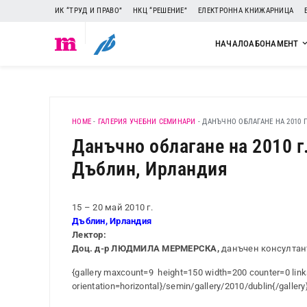
ИК “ТРУД И ПРАВО”
НКЦ “РЕШЕНИЕ”
ЕЛЕКТРОННА КНИЖАРНИЦА
НАЧАЛО
АБОНАМЕНТ
HOME
-
ГАЛЕРИЯ УЧЕБНИ СЕМИНАРИ
-
ДАНЪЧНО ОБЛАГАНЕ НА 2010 
Данъчно облагане на 2010 г
Дъблин, Ирландия
15 – 20 май 2010 г.
Дъблин, Ирландия
Лектор:
Доц. д-р ЛЮДМИЛА МЕРМЕРСКА,
данъчен консултан
{gallery maxcount=9 height=150 width=200 counter=0 link
orientation=horizontal}/semin/gallery/2010/dublin{/gallery