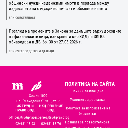
общински нужди недвижими имоти в периода между
издаването на отчуждителния акт и обезщетяването
ЕПИ СОБСТВЕНОСТ
Преглед на промените в Закона за данъците върху доходите
на физическите лица, извършени със ЗИД на ЗКПО,
обнародван в ДВ, бр. 30 от 27.03.2026 г.
ЕПИ СЧЕТОВОДСТВО И ДАНЪЦИ
ПОЛИТИКА НА САЙТА
Начини за плащане
София 1000
Условия за доставка
Пл. "Македония" № 1, ет. 7
ИК ТРУД И
НКЦ РЕШЕНИЕ
Политика за използване на
ПРАВО ООД
ООД
бисквитки
office@trudipravo.bg
reshenie@trudipravo.bg
Правила за поверителност
02/981-13-93
02/981-13-76
и защита на личните данни