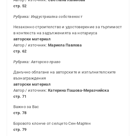
стр. 52
Рубрика:
Индустриална собственост
Незаконно строителство и удостоверение за търпимост
в контекста на задълженията на нотариуса
авторски материал
Автор / източник:
Мариела Павлова
стр. 62
Рубрика:
Авторско право
Данъчно облагане на авторските и изпълнителските
възнаграждения
авторски материал
Автор / източник:
Катерина Пашова-Миразчийска
стр. 71
Важно за Вас
стр. 78
Боровото клонче от селцето Сен-Мартен
стр. 79