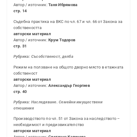
Автор / източник:
Таня Ибрямова
стр. 14
Съдебна практика на ВКС по чл. 67 и чл. 66 от Закона за
собствеността
авторски материал
Автор / източник:
Крум Тодоров
стр. 31
Рубрика: Съсобственост, делба
Режим на ползване на общото дворно място в етажната
собственост
авторски материал
Автор / източник:
Александър Георгиев
стр. 40
Рубрика:
Наследяване. Семейни имуществени
отношения
Производството по чл. 51 от Закона за наследството –
необходимост и предизвикателство
авторски материал
Автор / източник:
Светлана Калинова