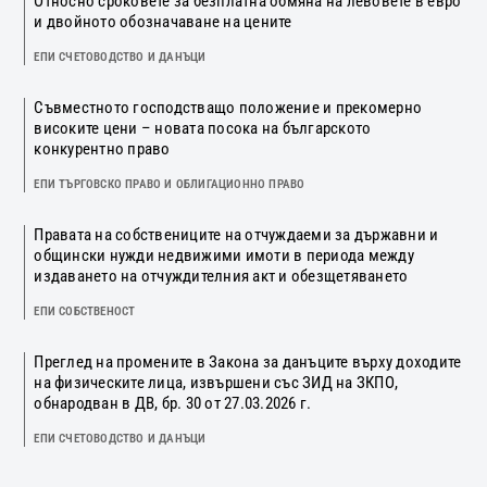
Относно сроковете за безплатна обмяна на левовете в евро
и двойното обозначаване на цените
ЕПИ СЧЕТОВОДСТВО И ДАНЪЦИ
Съвместното господстващо положение и прекомерно
високите цени – новата посока на българското
конкурентно право
ЕПИ ТЪРГОВСКО ПРАВО И ОБЛИГАЦИОННО ПРАВО
Правата на собствениците на отчуждаеми за държавни и
общински нужди недвижими имоти в периода между
издаването на отчуждителния акт и обезщетяването
ЕПИ СОБСТВЕНОСТ
Преглед на промените в Закона за данъците върху доходите
на физическите лица, извършени със ЗИД на ЗКПО,
обнародван в ДВ, бр. 30 от 27.03.2026 г.
ЕПИ СЧЕТОВОДСТВО И ДАНЪЦИ