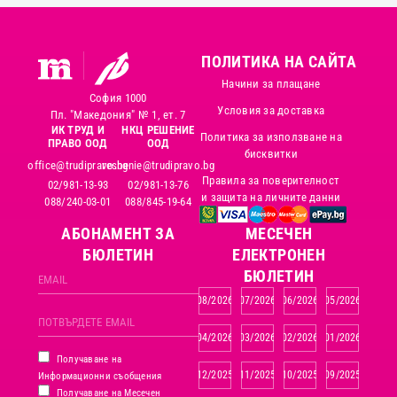
ПОЛИТИКА НА САЙТА
Начини за плащане
София 1000
Условия за доставка
Пл. "Македония" № 1, ет. 7
ИК ТРУД И
НКЦ РЕШЕНИЕ
Политика за използване на
ПРАВО ООД
ООД
бисквитки
office@trudipravo.bg
reshenie@trudipravo.bg
Правила за поверителност
02/981-13-93
02/981-13-76
и защита на личните данни
088/240-03-01
088/845-19-64
АБОНАМЕНТ ЗА
MЕСЕЧЕН
БЮЛЕТИН
ЕЛЕКТРОНЕН
БЮЛЕТИН
08/2026
07/2026
06/2026
05/2026
04/2026
03/2026
02/2026
01/2026
Получаване на
12/2025
11/2025
10/2025
09/2025
Информационни съобщения
Получаване на Месечен