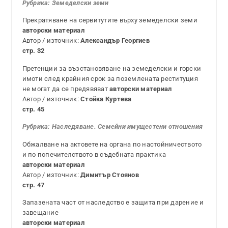
Рубрика:
Земеделски земи
Прекратяване на сервитутите върху земеделски земи
авторски материал
Автор / източник:
Александър Георгиев
стр. 32
Претенции за възстановяване на земеделски и горски
имоти след крайния срок за поземлената реституция
не могат да се предявяват
авторски материал
Автор / източник:
Стойка Куртева
стр. 45
Рубрика:
Наследяване. Семейни имущестени отношения
Обжалване на актовете на органа по настойничеството
и по попечителството в съдебната практика
авторски материал
Автор / източник:
Димитър Стоянов
стр. 47
Запазената част от наследство е защита при дарение и
завещание
авторски материал