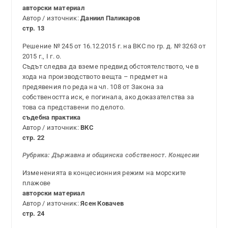
авторски материал
Автор / източник:
Даниил Паликаров
стр. 13
Решение № 245 от 16.12.2015 г. на ВКС по гр. д. № 3263 от
2015 г., І г. о.
Съдът следва да вземе предвид обстоятелството, че в
хода на производството вещта – предмет на
предявения по реда на чл. 108 от Закона за
собствеността иск, е погинала, ако доказателства за
това са представени по делото.
съдебна практика
Автор / източник:
ВКС
стр. 22
Рубрика:
Държавна и общинска собственост. Концесии
Измененията в концесионния режим на морските
плажове
авторски материал
Автор / източник:
Ясен Ковачев
стр. 24