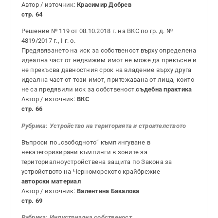
Автор / източник:
Красимир Добрев
стр. 64
Решение № 119 от 08.10.2018 г. на ВКС по гр. д. №
4819/2017 г., І г. о.
Предявяването на иск за собственост върху определена
идеална част от недвижим имот не може да прекъсне и
не прекъсва давностния срок на владение върху друга
идеална част от този имот, притежавана от лица, които
не са предявили иск за собственост.
съдебна практика
Автор / източник:
ВКС
стр. 66
Рубрика: Устройство на територията и строителството
Въпроси по „свободното“ къмпингуване в
некатегоризирани къмпинги в зоните за
териториалноустройствена защита по Закона за
устройството на Черноморското крайбрежие
авторски материал
Автор / източник:
Валентина Бакалова
стр. 69
Рубрика:
Индустриална собственост