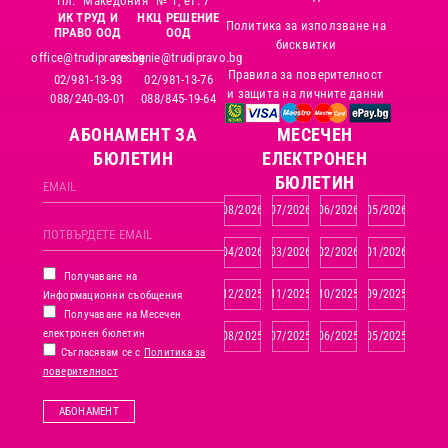
Пл. "Македония" № 1, ет. 7
ИК ТРУД И
НКЦ РЕШЕНИЕ
Политика за използване на
ПРАВО ООД
ООД
бисквитки
office@trudipravo.bg
reshenie@trudipravo.bg
Правила за поверителност
02/981-13-93
02/981-13-76
и защита на личните данни
088/240-03-01
088/845-19-64
АБОНАМЕНТ ЗА
MЕСЕЧЕН
БЮЛЕТИН
ЕЛЕКТРОНЕН
БЮЛЕТИН
08/2026
07/2026
06/2026
05/2026
04/2026
03/2026
02/2026
01/2026
Получаване на
12/2025
11/2025
10/2025
09/2025
Информационни съобщения
Получаване на Месечен
електронен бюлетин
08/2025
07/2025
06/2025
05/2025
Съгласявам се с
Политика за
поверителност
АБОНАМЕНТ