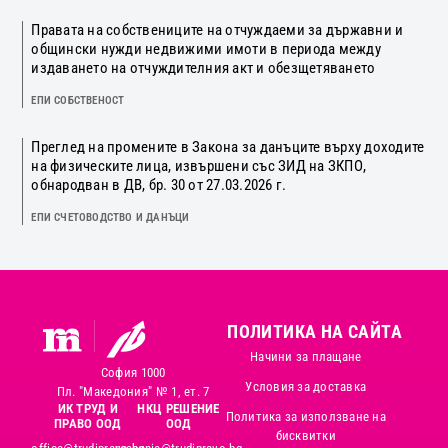
Правата на собствениците на отчуждаеми за държавни и
общински нужди недвижими имоти в периода между
издаването на отчуждителния акт и обезщетяването
ЕПИ СОБСТВЕНОСТ
Преглед на промените в Закона за данъците върху доходите
на физическите лица, извършени със ЗИД на ЗКПО,
обнародван в ДВ, бр. 30 от 27.03.2026 г.
ЕПИ СЧЕТОВОДСТВО И ДАНЪЦИ
ПОЛИТИКА НА САЙТА
Начини за плащане
София 1000
Условия за доставка
Пл. "Македония" № 1, ет. 7
ИК ТРУД И
НКЦ РЕШЕНИЕ
Политика за използване на
ПРАВО ООД
ООД
бисквитки