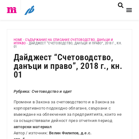
HOME
-
СЪДЪРЖАНИЕ НА СПИСАНИЕ СЧЕТОВОДСТВО, ДАНЪЦИ И
ИПРАВО
-
ДАЙДЖЕСТ “СЧЕТОВОДСТВО, ДАНЪЦИ И ПРАВО”, 2018 Г., КН.
01
Дайджест “Счетоводство,
данъци и право”, 2018 г., кн.
01
Рубрика: Счетоводство и одит
Промени в Закона за счетоводството и в Закона за
корпоративното подоходно облагане, свързани с
въвеждане на облекчения за предприятията, които не
са осъществявали дейност през отчетния период
авторски материал
Автор / източник:
Велин Филипов, д.е.с.