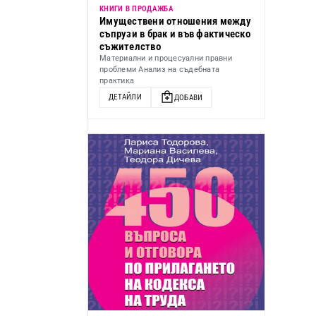
КНИГИ В ПРОДАЖБА
Имуществени отношения между
съпрузи в брак и във фактическо
съжителство
Материални и процесуални правни
проблеми Анализ на съдебната
практика
ДЕТАЙЛИ
ДОБАВИ