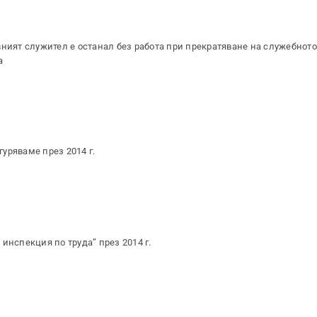
вният служител е останал без работа при прекратяване на служебното
а
уряваме през 2014 г.
инспекция по труда” през 2014 г.