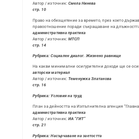
Автор / източник:
Смела Нинева
стр. 10
Право на обезщетение за времето, през което държа
правоотношение поради съкращаване на длъжностт
административна практика
Автор / източник:
МТСП
стр. 14
Рубрика:
Социален диалог. Жизнено равнище
На какви минимални осигурителни доходи ще се осиг
авторски материал
Автор / източник:
Теменужка Златанова
стр. 16
Рубрика:
Условия на труд
План за дейността на Изпълнителна агенция “Главна 
административна практика
Автор / източник:
ИА “ГИТ”
стр. 21
Рубрика: Насърчаване на заетостта