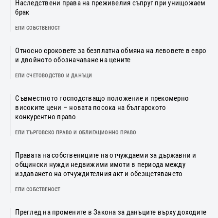
Наследствени права на преживелия съпруг при унищожаем
брак
ЕПИ СОБСТВЕНОСТ
Относно сроковете за безплатна обмяна на левовете в евро
и двойното обозначаване на цените
ЕПИ СЧЕТОВОДСТВО И ДАНЪЦИ
Съвместното господстващо положение и прекомерно
високите цени – новата посока на българското
конкурентно право
ЕПИ ТЪРГОВСКО ПРАВО И ОБЛИГАЦИОННО ПРАВО
Правата на собствениците на отчуждаеми за държавни и
общински нужди недвижими имоти в периода между
издаването на отчуждителния акт и обезщетяването
ЕПИ СОБСТВЕНОСТ
Преглед на промените в Закона за данъците върху доходите