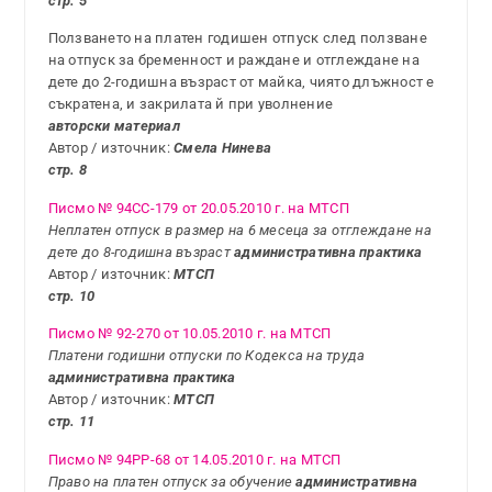
стр. 5
Ползването на платен годишен отпуск след ползване
на отпуск за бременност и раждане и отглеждане на
дете до 2-годишна възраст от майка, чиято длъжност е
съкратена, и закрилата й при уволнение
авторски материал
Автор / източник:
Смела Нинева
стр. 8
Писмо № 94СС-179 от 20.05.2010 г. на МТСП
Неплатен отпуск в размер на 6 месеца за отглеждане на
дете до 8-годишна възраст
административна практика
Автор / източник:
МТСП
стр. 10
Писмо № 92-270 от 10.05.2010 г. на МТСП
Платени годишни отпуски по Кодекса на труда
административна практика
Автор / източник:
МТСП
стр. 11
Писмо № 94РР-68 от 14.05.2010 г. на МТСП
Право на платен отпуск за обучение
административна