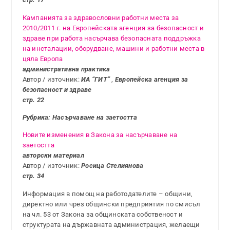
Кампанията за здравословни работни места за
2010/2011 г. на Европейската агенция за безопасност и
здраве при работа насърчава безопасната поддръжка
на инсталации, оборудване, машини и работни места в
цяла Европа
административна практика
Автор / източник:
ИА “ГИТ”
,
Европейска агенция за
безопасност и здраве
стр. 22
Рубрика: Насърчаване на заетостта
Новите изменения в Закона за насърчаване на
заетостта
авторски материал
Автор / източник:
Росица Стелиянова
стр. 34
Информация в помощ на работодателите – общини,
директно или чрез общински предприятия по смисъл
на чл. 53 от Закона за общинската собственост и
структурата на държавната администрация, желаещи