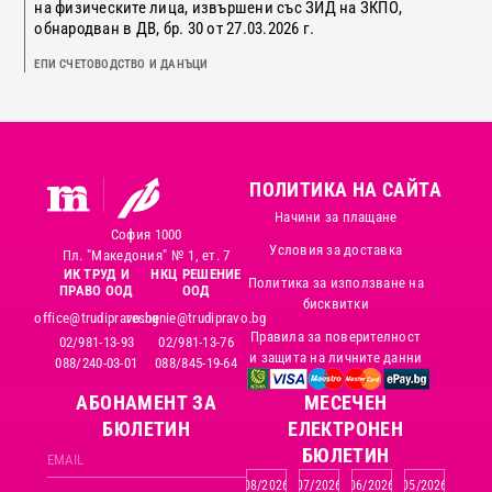
на физическите лица, извършени със ЗИД на ЗКПО,
обнародван в ДВ, бр. 30 от 27.03.2026 г.
ЕПИ СЧЕТОВОДСТВО И ДАНЪЦИ
ПОЛИТИКА НА САЙТА
Начини за плащане
София 1000
Условия за доставка
Пл. "Македония" № 1, ет. 7
ИК ТРУД И
НКЦ РЕШЕНИЕ
Политика за използване на
ПРАВО ООД
ООД
бисквитки
office@trudipravo.bg
reshenie@trudipravo.bg
Правила за поверителност
02/981-13-93
02/981-13-76
и защита на личните данни
088/240-03-01
088/845-19-64
АБОНАМЕНТ ЗА
MЕСЕЧЕН
БЮЛЕТИН
ЕЛЕКТРОНЕН
БЮЛЕТИН
08/2026
07/2026
06/2026
05/2026