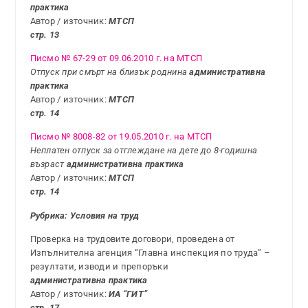
практика
Автор / източник:
МТСП
стр. 13
Писмо № 67-29 от 09.06.2010 г. на МТСП
Отпуск при смърт на близък роднина
административна
практика
Автор / източник:
МТСП
стр. 14
Писмо № 8008-82 от 19.05.2010 г. на МТСП
Неплатен отпуск за отглеждане на дете до 8-годишна
възраст
административна практика
Автор / източник:
МТСП
стр. 14
Рубрика: Условия на труд
Проверка на трудовите договори, проведена от
Изпълнителна агенция “Главна инспекция по труда” –
резултати, изводи и препоръки
административна практика
Автор / източник:
ИА “ГИТ”
стр. 17