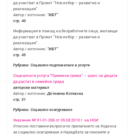
да участват в Проект “Нов избор – развитие и
реализация”.
Автор / източник:
“ИБТ”
стр. 40
Информация в помощ на безработните лица, желаещи
да участват в Проект “Нов избор – развитие и
реализация”.
Автор / източник:
“ИБТ”
стр. 45
Рубрика: Социално подпомагане и услуги
Социалната услуга “Приемна грижа” – шанс за децата
да растат в семейна среда
авторски материал
Автор / източник:
Детелина Котевска
стр. 51
Рубрика: Социално осигуряване
Указание № 91-01-208 от 05.08.2010 г. на НОИ
Относно поставени въпроси по прилагането на Кодекса
за социално осигуряване и Наредбата за пенсиите и