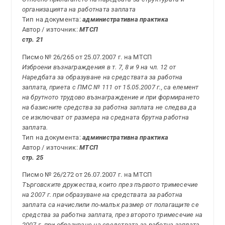
организацията на работната заплата
Тип на документа:
административна практика
Автор / източник:
МТСП
стр. 21
Писмо № 26/265 от 25.07.2007 г. на МТСП
Изброени възнаграждения в т. 7, 8 и 9 на чл. 12 от
Наредбата за образуване на средствата за работна
заплата, приета с ПМС № 111 от 15.05.2007 г., са елемент
на брутното трудово възнаграждение и при формирането
на базисните средства за работна заплата не следва да
се изключват от размера на средната брутна работна
заплата.
Тип на документа:
административна практика
Автор / източник:
МТСП
стр. 25
Писмо № 26/272 от 26.07.2007 г. на МТСП
Търговските дружества, които през първото тримесечие
на 2007 г. при образуване на средствата за работна
заплата са начислили по-малък размер от полагащите се
средства за работна заплата, през второто тримесечие на
2007 г. при образуване на средствата за работна заплата