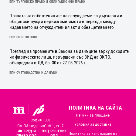
ЕПИ ТЪРГОВСКО ПРАВО И ОБЛИГАЦИОННО ПРАВО
Правата на собствениците на отчуждаеми за държавни и
общински нужди недвижими имоти в периода между
издаването на отчуждителния акт и обезщетяването
ЕПИ СОБСТВЕНОСТ
Преглед на промените в Закона за данъците върху доходите
на физическите лица, извършени със ЗИД на ЗКПО,
обнародван в ДВ, бр. 30 от 27.03.2026 г.
ЕПИ СЧЕТОВОДСТВО И ДАНЪЦИ
ПОЛИТИКА НА САЙТА
Начини за плащане
София 1000
Условия за доставка
Пл. "Македония" № 1, ет. 7
ИК ТРУД И
НКЦ РЕШЕНИЕ
Политика за използване на
ПРАВО ООД
ООД