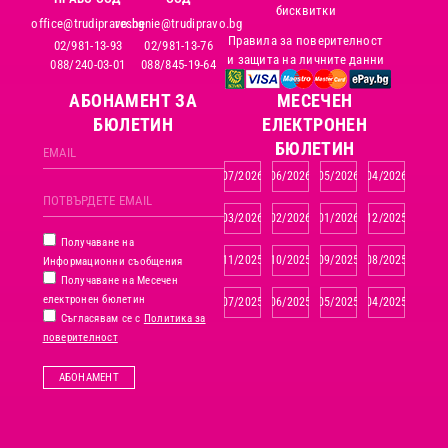
бисквитки
office@trudipravo.bg
reshenie@trudipravo.bg
Правила за поверителност
02/981-13-93
02/981-13-76
и защита на личните данни
088/240-03-01
088/845-19-64
АБОНАМЕНТ ЗА
MЕСЕЧЕН
БЮЛЕТИН
ЕЛЕКТРОНЕН
БЮЛЕТИН
07/2026
06/2026
05/2026
04/2026
03/2026
02/2026
01/2026
12/2025
Получаване на
11/2025
10/2025
09/2025
08/2025
Информационни съобщения
Получаване на Месечен
електронен бюлетин
07/2025
06/2025
05/2025
04/2025
Съгласявам се с
Политика за
поверителност
АБОНАМЕНТ