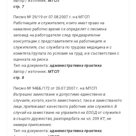
Автор / източник:
МТСП
стр. 7
Писмо № 29/19 от 07.08.2007 г. на МТСП
Работниците и служителите, които имат право на
намалено работно време се определят с писмена
заповед на работодателя след предварителни
консултации с представителите на работниците и
служителите, със службата по трудова медицина и с
комитета/групата по условия на труд, и в съответствие с
оценката на риска.
Тип на документа:
административна практика
Автор / източник:
МТСП
стр. 8
Писмо № 94ББ/172 от 26.07.2007 г. на МТСП
Вътрешно заместване е допустимо единствено в
случаите, когато, както заместникът, така и заместваното
лице, притежават качеството работник или служител. В
случай на заместване на управител на ЕООД от служител
в същото дружество, разпоредбата на чл. 259 КТ, не
намира приложение.
Тип на документа:
административна практика