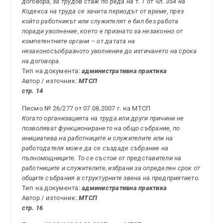
договора, за трудов стаж по реда на т. 1 от чл. 354 на
Кодекса на труда се зачита периодът от време, през
който работникът или служителят е бил без работа
поради уволнение, което е признато за незаконно от
компетентните органи – от датата на
незаконосъобразното уволнение до изтичането на срока
на договора.
Тип на документа:
административна практика
Автор / източник:
МТСП
стр. 14
Писмо № 26/277 от 07.08.2007 г. на МТСП
Когато организацията на труда или други причини не
позволяват функционирането на общо събрание, по
инициатива на работниците и служителите или на
работодателя може да се създаде събрание на
пълномощниците. То се състои от представители на
работниците и служителите, избрани за определен срок от
общите събрания в структурните звена на предприятието.
Тип на документа:
административна практика
Автор / източник:
МТСП
стр. 16