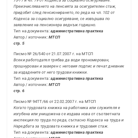
75-77 и чл. 79 от Кодекса за социално осигуряване.
Преизчисляването на пенсията за осигурителен стаж,
придобит след пенсионирането, по реда на чл. 102 от
Кодекса за социално осигуряване, се извършва по
заявление на пенсионера веднъж годишно.
Тип на документа:
административна практика
Автор / източник:
МТСП
стр. 5
Писмо № 26/540 от 21.07.2007 г. на МТСП
Всеки работодател трябва да води прономерован,
прошнурован и заверен с неговия подпис и печат дневник
за издадените от него трудови книжки.
Тип на документа:
административна практика
Автор / източник:
МТСП
стр. 6
Писмо № 94ТТ/66 от 22.02.2007 г. на МТСП
Когато трудовата книжка на работника или служителя е
изгубена или унищожена се издава нова от съответната
инспекция по труда по реда, съгласно Кодекса на труда и
Наредбата за трудовата книжка и трудовия стаж.
Тип на документа:
административна практика