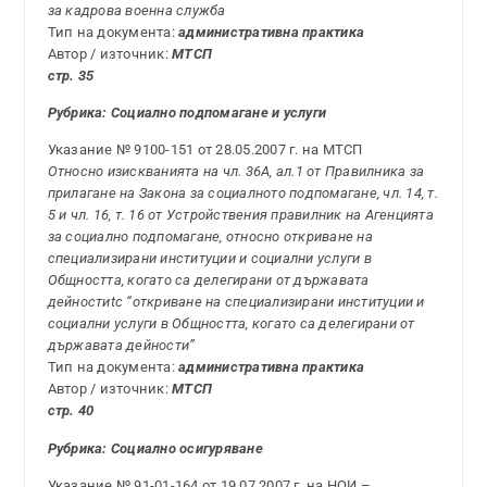
за кадрова военна служба
Тип на документа:
административна практика
Автор / източник:
МТСП
стр. 35
Рубрика: Социално подпомагане и услуги
Указание № 9100-151 от 28.05.2007 г. на МТСП
Относно изискванията на чл. 36А, ал.1 от Правилника за
прилагане на Закона за социалното подпомагане, чл. 14, т.
5 и чл. 16, т. 16 от Устройствения правилник на Агенцията
за социално подпомагане, относно откриване на
специализирани институции и социални услуги в
Общността, когато са делегирани от държавата
дейностиtc “откриване на специализирани институции и
социални услуги в Общността, когато са делегирани от
държавата дейности”
Тип на документа:
административна практика
Автор / източник:
МТСП
стр. 40
Рубрика: Социално осигуряване
Указание № 91-01-164 от 19.07.2007 г. на НОИ –