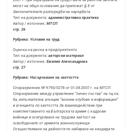
могат на общо основание да приложат § 8 от
Заключителните разпоредби на наредбата.
Тип на документа:
административна практика
Автор / източник:
МТСП
стр. 26
Рубрика: Условия на труд
Оценка на риска в предприятието
Тип на документа:
авторски материал
Автор / източник:
Емилия Александрова
стр. 27
Рубрика: Насърчаване на заетостта
Споразумение № 9793/0278 от 01.08.2007 г. на МТСП
Споразумение между управление “личен състав” на гщ на
ба, изпълнителна агенция “военни клубове и информация”
и агенцията по заетостта За взаимодействие при
комплектоването на Българската армия с кадрови
войници и осигуряване на трудова заетост на
освободените от армията военнослужещи
Осъществяване на дейности по набиране на кандидати