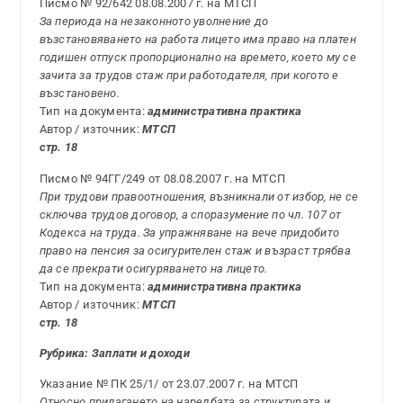
Писмо № 92/642 08.08.2007 г. на МТСП
За периода на незаконното уволнение до
възстановяването на работа лицето има право на платен
годишен отпуск пропорционално на времето, което му се
зачита за трудов стаж при работодателя, при когото е
възстановено.
Тип на документа:
административна практика
Автор / източник:
МТСП
стр. 18
Писмо № 94ГГ/249 от 08.08.2007 г. на МТСП
При трудови правоотношения, възникнали от избор, не се
сключва трудов договор, а споразумение по чл. 107 от
Кодекса на труда. За упражняване на вече придобито
право на пенсия за осигурителен стаж и възраст трябва
да се прекрати осигуряването на лицето.
Тип на документа:
административна практика
Автор / източник:
МТСП
стр. 18
Рубрика: Заплати и доходи
Указание № ПК 25/1/ от 23.07.2007 г. на МТСП
Относно прилагането на наредбата за структурата и