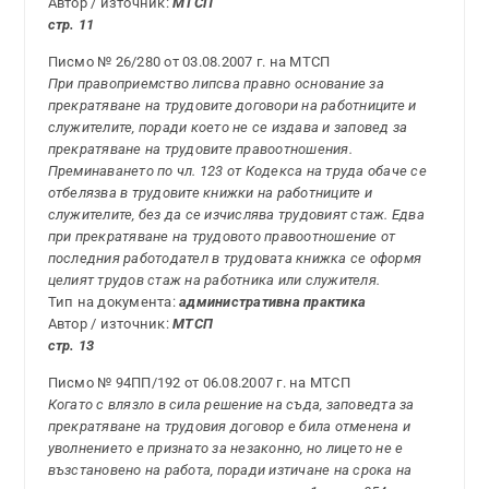
Автор / източник:
МТСП
стр. 11
Писмо № 26/280 от 03.08.2007 г. на МТСП
При правоприемство липсва правно основание за
прекратяване на трудовите договори на работниците и
служителите, поради което не се издава и заповед за
прекратяване на трудовите правоотношения.
Преминаването по чл. 123 от Кодекса на труда обаче се
отбелязва в трудовите книжки на работниците и
служителите, без да се изчислява трудовият стаж. Едва
при прекратяване на трудовото правоотношение от
последния работодател в трудовата книжка се оформя
целият трудов стаж на работника или служителя.
Тип на документа:
административна практика
Автор / източник:
МТСП
стр. 13
Писмо № 94ПП/192 от 06.08.2007 г. на МТСП
Когато с влязло в сила решение на съда, заповедта за
прекратяване на трудовия договор е била отменена и
уволнението е признато за незаконно, но лицето не е
възстановено на работа, поради изтичане на срока на