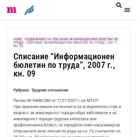
HOME
-
СЪДЪРЖАНИЕ НА СПИСАНИЕ ИНФОРМАЦИОНЕН БЮЛЕТИН ПО
ТРУДА
-
СПИСАНИЕ “ИНФОРМАЦИОНЕН БЮЛЕТИН ПО ТРУДА”, 2007 Г.,
КН. 09
Списание “Информационен
бюлетин по труда”, 2007 г.,
кн. 09
Рубрика: Трудови отношения
Писмо № 94ИИ/280 от 17.07.2007 г. на МТСП
При преизчисляване на пенсията за осигурителен стаж и
възраст, за инвалидност поради общо заболяване и за
инвалидност поради трудова злополука или
професионална болест, се определя само нов размер на
отпуснатата вече пенсия по реда на чл. 70, съответно чл.