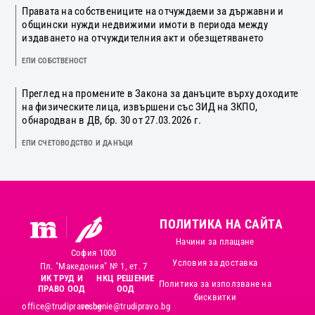
Правата на собствениците на отчуждаеми за държавни и
общински нужди недвижими имоти в периода между
издаването на отчуждителния акт и обезщетяването
ЕПИ СОБСТВЕНОСТ
Преглед на промените в Закона за данъците върху доходите
на физическите лица, извършени със ЗИД на ЗКПО,
обнародван в ДВ, бр. 30 от 27.03.2026 г.
ЕПИ СЧЕТОВОДСТВО И ДАНЪЦИ
ПОЛИТИКА НА САЙТА
Начини за плащане
София 1000
Условия за доставка
Пл. "Македония" № 1, ет. 7
ИК ТРУД И
НКЦ РЕШЕНИЕ
Политика за използване на
ПРАВО ООД
ООД
бисквитки
office@trudipravo.bg
reshenie@trudipravo.bg