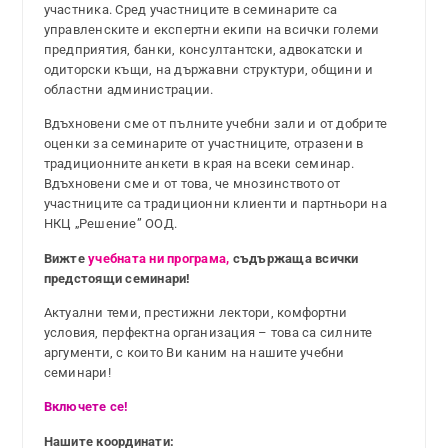
участника. Сред участниците в семинарите са
управленските и експертни екипи на всички големи
предприятия, банки, консултантски, адвокатски и
одиторски къщи, на държавни структури, общини и
областни администрации.
Вдъхновени сме от пълните учебни зали и от добрите
оценки за семинарите от участниците, отразени в
традиционните анкети в края на всеки семинар.
Вдъхновени сме и от това, че мнозинството от
участниците са традиционни клиенти и партньори на
НКЦ „Решение” ООД.
Вижте
учебната ни програма,
съдържаща всички
предстоящи семинари!
Актуални теми, престижни лектори, комфортни
условия, перфектна организация – това са силните
аргументи, с които Ви каним на нашите учебни
семинари!
Включете се!
Нашите координати: