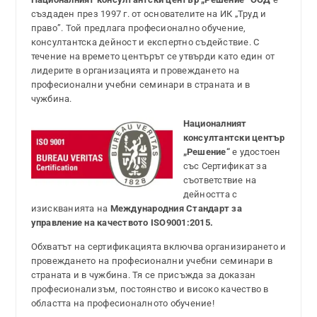
създаден през 1997 г. от основателите на ИК „Труд и
право”. Той предлага професионално обучение,
консултантска дейност и експертно съдействие. С
течение на времето центърът се утвърди като един от
лидерите в организацията и провеждането на
професионални учебни семинари в страната и в
чужбина.
Националният
консултантски център
„Решение“
е удостоен
със Сертификат за
съответствие на
дейността с
изискванията на
Международния Стандарт за
управление на качеството ISO9001:2015.
Обхватът на сертификацията включва организирането и
провеждането на професионални учебни семинари в
страната и в чужбина. Тя се присъжда за доказан
професионализъм, постоянство и високо качество в
областта на професионалното обучение!