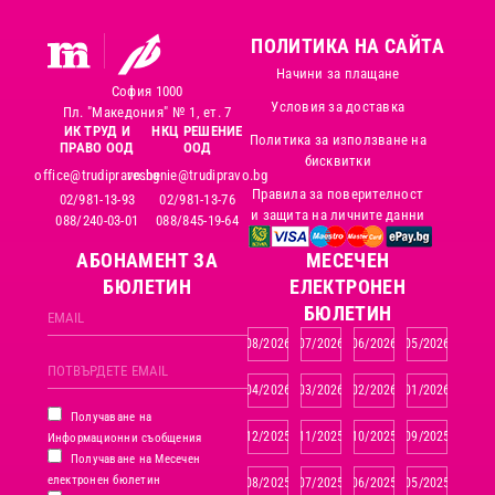
ПОЛИТИКА НА САЙТА
Начини за плащане
София 1000
Условия за доставка
Пл. "Македония" № 1, ет. 7
ИК ТРУД И
НКЦ РЕШЕНИЕ
Политика за използване на
ПРАВО ООД
ООД
бисквитки
office@trudipravo.bg
reshenie@trudipravo.bg
Правила за поверителност
02/981-13-93
02/981-13-76
и защита на личните данни
088/240-03-01
088/845-19-64
АБОНАМЕНТ ЗА
MЕСЕЧЕН
БЮЛЕТИН
ЕЛЕКТРОНЕН
БЮЛЕТИН
08/2026
07/2026
06/2026
05/2026
04/2026
03/2026
02/2026
01/2026
Получаване на
12/2025
11/2025
10/2025
09/2025
Информационни съобщения
Получаване на Месечен
електронен бюлетин
08/2025
07/2025
06/2025
05/2025