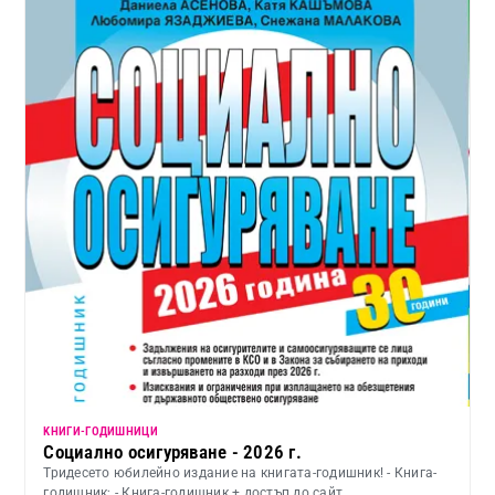
KНИГИ-ГОДИШНИЦИ
Социално осигуряване - 2026 г.
Тридесето юбилейно издание на книгата-годишник! - Книга-
годишник; - Книга-годишник + достъп до сайт