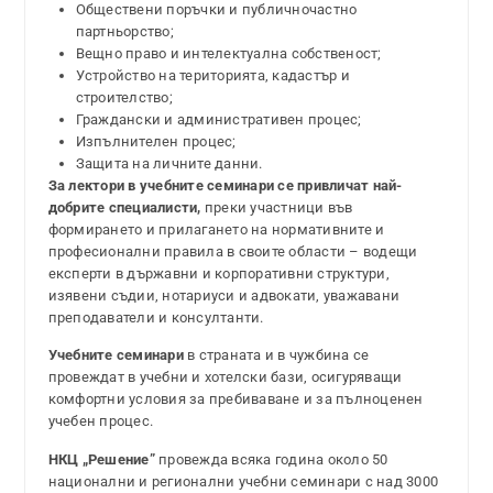
Обществени поръчки и публичночастно
партньорство;
Вещно право и интелектуална собственост;
Устройство на територията, кадастър и
строителство;
Граждански и административен процес;
Изпълнителен процес;
Защита на личните данни.
За лектори в учебните семинари се привличат най-
добрите специалисти,
преки участници във
формирането и прилагането на нормативните и
професионални правила в своите области – водещи
експерти в държавни и корпоративни структури,
изявени съдии, нотариуси и адвокати, уважавани
преподаватели и консултанти.
Учебните семинари
в страната и в чужбина се
провеждат в учебни и хотелски бази, осигуряващи
комфортни условия за пребиваване и за пълноценен
учебен процес.
НКЦ „Решение”
провежда всяка година около 50
национални и регионални учебни семинари с над 3000