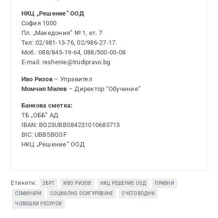
НКЦ „Решение” ООД
София 1000
Пл. „Македония” № 1, ет. 7
Тел: 02/981-13-76, 02/986-27-17.
Моб.: 088/845-19-64, 088/500-00-08
E-mail: reshenie@trudipravo.bg
Иво Ризов
– Управител
Момчил Милев
– Директор “Обучение”
Банкова сметка:
ТБ „ОББ” АД
IBAN: BG23UBBS84231010683713
BIC: UBBSBGSF
НКЦ „Решение” ООД
Етикети:
ЗБУТ
ИВО РИЗОВ
НКЦ РЕШЕНИЕ ООД
ПРАВНИ
СЕМИНАРИ
СОЦИАЛНО ОСИГУРЯВАНЕ
СЧЕТОВОДНИ
ЧОВЕШКИ РЕСУРСИ