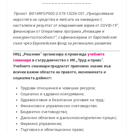
————————————————
Проект BG16RFOP002-2.073-10226-C01 „Преодоляване
недостига на средства и липсата на ликвидност,
настъпили в резултат от епидемичния взрив от COVID-19“,
финансиран от Оперативна програма „Иновации и
конкурентоспособност“, съфинансирана от Европейския
съюз чрез Европейския фонд за регионално развитие.
НКЦ „Решение” организира и провежда
учебните
семинари
в сътрудничество с ИК „Труд и право”.
Учебните семинари предлагат приложно знание във
всички важни области на правото, икономиката и
социалната дейност:
Трудови отношения и човешки ресурси;
Социално и здравно осигуряване;
Здравословни и безопасни условия на труд;
Финансово и управленско счетоводство;
Бюджетно счетоводство;
Данъчно облагане и данъчноосигурителен процес;
Фирмено управление;
Търговско и облигационно право;