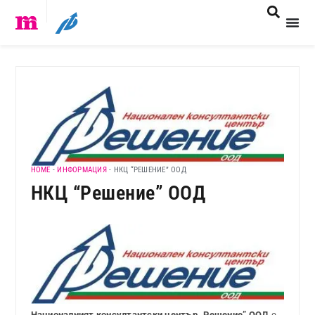
HOME
-
ИНФОРМАЦИЯ
-
НКЦ “РЕШЕНИЕ” ООД
НКЦ “Решение” ООД
Националният консултантски център „Решение” ООД
е