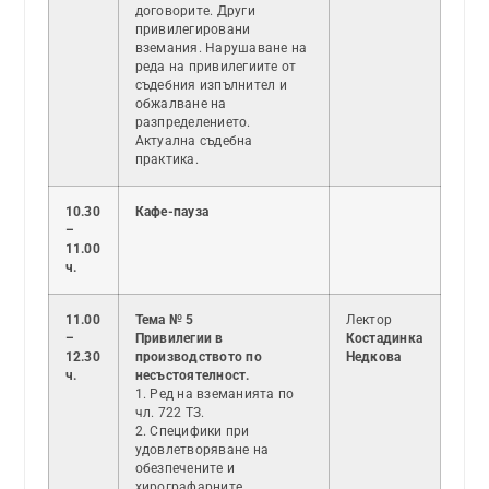
договорите. Други
привилегировани
вземания. Нарушаване на
реда на привилегиите от
съдебния изпълнител и
обжалване на
разпределението.
Актуална съдебна
практика.
10.30
Кафе-пауза
–
11.00
ч.
11.00
Тема № 5
Лектор
–
Привилегии в
Костадинка
12.30
производството по
Недкова
ч.
несъстоятелност.
1. Ред на вземанията по
чл. 722 ТЗ.
2. Специфики при
удовлетворяване на
обезпечените и
хирографарните