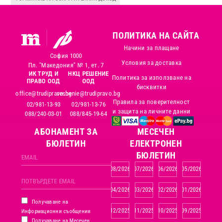
ПОЛИТИКА НА САЙТА
Начини за плащане
София 1000
Условия за доставка
Пл. "Македония" № 1, ет. 7
ИК ТРУД И
НКЦ РЕШЕНИЕ
Политика за използване на
ПРАВО ООД
ООД
бисквитки
office@trudipravo.bg
reshenie@trudipravo.bg
Правила за поверителност
02/981-13-93
02/981-13-76
и защита на личните данни
088/240-03-01
088/845-19-64
АБОНАМЕНТ ЗА
MЕСЕЧЕН
БЮЛЕТИН
ЕЛЕКТРОНЕН
БЮЛЕТИН
08/2026
07/2026
06/2026
05/2026
04/2026
03/2026
02/2026
01/2026
Получаване на
12/2025
11/2025
10/2025
09/2025
Информационни съобщения
Получаване на Месечен