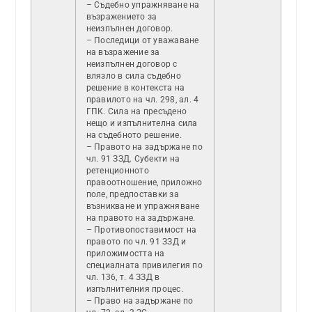
– Съдебно упражняване на
възражението за
неизпълнен договор.
– Последици от уважаване
на възражение за
неизпълнен договор с
влязло в сила съдебно
решение в контекста на
правилото на чл. 298, ал. 4
ГПК. Сила на пресъдено
нещо и изпълнителна сила
на съдебното решение.
– Правото на задържане по
чл. 91 ЗЗД. Субекти на
ретенционното
правоотношение, приложно
поле, предпоставки за
възникване и упражняване
на правото на задържане.
– Противопоставимост на
правото по чл. 91 ЗЗД и
приложимостта на
специалната привилегия по
чл. 136, т. 4 ЗЗД в
изпълнителния процес.
– Право на задържане по