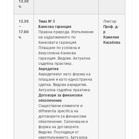
13.30
ч.
13.30
Тема № 3
Лектор
–
Банкова гаранция
Проф. д-
17.00
Правна природа. Изпълнение
р
ч.
на задължението по
Камелия
банковата гаранция.
Касабова
Плащане по условна и
безусловна банкова
гаранция. Видове. Актуална
съдебна практика.
Акредитив
Акредитивът като форма на
плащане и като едностранна
сделка. Видове акредитив.
Актуална съдебна практика.
Договори за финансови
обезпечения
Съществени елементи и
differentia specifica на
договорите за финансови
обезпечения. Сключване и
форма на договорите.
Видове. Последици от
неизпълнението. Актуална