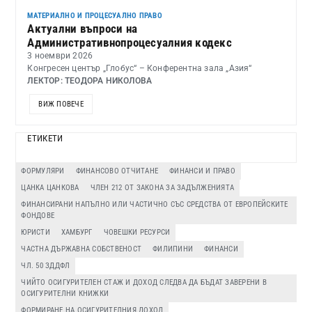
МАТЕРИАЛНО И ПРОЦЕСУАЛНО ПРАВО
Актуални въпроси на
Административнопроцесуалния кодекс
3 ноември 2026
Конгресен център „Глобус“ – Конферентна зала „Азия“
ЛЕКТОР: ТЕОДОРА НИКОЛОВА
ВИЖ ПОВЕЧЕ
ЕТИКЕТИ
ФОРМУЛЯРИ
ФИНАНСОВО ОТЧИТАНЕ
ФИНАНСИ И ПРАВО
ЦАНКА ЦАНКОВА
ЧЛЕН 212 ОТ ЗАКОНА ЗА ЗАДЪЛЖЕНИЯТА
ФИНАНСИРАНИ НАПЪЛНО ИЛИ ЧАСТИЧНО СЪС СРЕДСТВА ОТ ЕВРОПЕЙСКИТЕ
ФОНДОВЕ
ЮРИСТИ
ХАМБУРГ
ЧОВЕШКИ РЕСУРСИ
ЧАСТНА ДЪРЖАВНА СОБСТВЕНОСТ
ФИЛИПИНИ
ФИНАНСИ
ЧЛ. 50 ЗДДФЛ
ЧИЙТО ОСИГУРИТЕЛЕН СТАЖ И ДОХОД СЛЕДВА ДА БЪДАТ ЗАВЕРЕНИ В
ОСИГУРИТЕЛНИ КНИЖКИ
ФОРМИРАНЕ НА ОСИГУРИТЕЛНИЯ ДОХОД