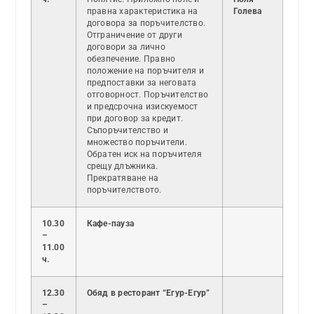
правна характеристика на
Голева
договора за поръчителство.
Отграничение от други
договори за лично
обезпечение. Правно
положение на поръчителя и
предпоставки за неговата
отговорност. Поръчителство
и предсрочна изискуемост
при договор за кредит.
Съпоръчителство и
множество поръчители.
Обратен иск на поръчителя
срещу длъжника.
Прекратяване на
поръчителството.
10.30
Кафе-пауза
–
11.00
ч.
12.30
Обяд в ресторант “Егур-Егур”
–