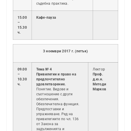
съдебна практика.
15.00
Кафе-пауза
–
15.30
ч.
3 ноември 2017 г. (петък)
09.00
Тема № 4
Лектор
–
Привилегии и право на
Проф.
10.30
предпочтително
д.ю.н.
ч.
удовлетворение.
Методи
Понятие. Видове и
Марков
съотношение с други
обезпечения.
Обезпечителна функция.
Предпоставки и
упражняване. Ред на
привилегиите по чл. 136
от Закона за
задълженията и