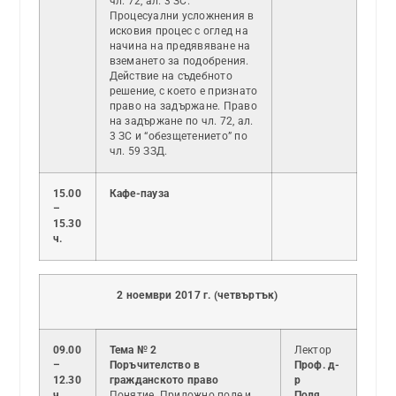
чл. 72, ал. 3 ЗС.
Процесуални усложнения в
исковия процес с оглед на
начина на предявяване на
вземането за подобрения.
Действие на съдебното
решение, с което е признато
право на задържане. Право
на задържане по чл. 72, ал.
3 ЗС и “обезщетението” по
чл. 59 ЗЗД.
15.00
Кафе-пауза
–
15.30
ч.
2 ноември 2017 г. (четвъртък)
09.00
Тема № 2
Лектор
–
Поръчителство в
Проф. д-
12.30
гражданското право
р
ч.
Понятие. Приложно поле и
Поля