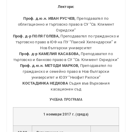
Лектори:
Проф. д.ю.н. ИВАН РУСЧЕВ,
Преподавател по
облигационно и търговско право в СУ “Св. Климент
Охридски”
Проф. д-р ПОЛЯ ГОЛЕВА,
Преподавател по гражданско и
търговско право в ЮФ на ПУ “Паисий Хилендарски” и
Нов български университет
Проф. д-р КАМЕЛИЯ КАСАБОВА,
Преподавател по
търговско и банково право в СУ “Св. Климент Охридски”
Проф. д.ю.н. МЕТОДИ МАРКОВ,
Преподавател по
гражданско и семейно право в Нов български
университет и ЮЗУ “Неофит Рилски”
КОСТАДИНКА НЕДКОВА
Съдия във Върховния
касационен съд
УЧЕБНА ПРОГРАМА
1 ноември 2017 г. (сряда)