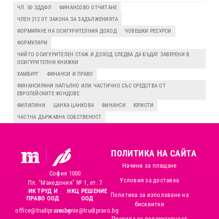
ЧЛ. 50 ЗДДФЛ
ФИНАНСОВО ОТЧИТАНЕ
ЧЛЕН 212 ОТ ЗАКОНА ЗА ЗАДЪЛЖЕНИЯТА
ФОРМИРАНЕ НА ОСИГУРИТЕЛНИЯ ДОХОД
ЧОВЕШКИ РЕСУРСИ
ФОРМУЛЯРИ
ЧИЙТО ОСИГУРИТЕЛЕН СТАЖ И ДОХОД СЛЕДВА ДА БЪДАТ ЗАВЕРЕНИ В
ОСИГУРИТЕЛНИ КНИЖКИ
ХАМБУРГ
ФИНАНСИ И ПРАВО
ФИНАНСИРАНИ НАПЪЛНО ИЛИ ЧАСТИЧНО СЪС СРЕДСТВА ОТ
ЕВРОПЕЙСКИТЕ ФОНДОВЕ
ФИЛИПИНИ
ЦАНКА ЦАНКОВА
ФИНАНСИ
ЮРИСТИ
ЧАСТНА ДЪРЖАВНА СОБСТВЕНОСТ
ПОЛИТИКА НА САЙТА
Начини за плащане
София 1000
Условия за доставка
Пл. "Македония" № 1, ет. 7
ИК ТРУД И
НКЦ РЕШЕНИЕ
Политика за използване на
ПРАВО ООД
ООД
бисквитки
office@trudipravo.bg
reshenie@trudipravo.bg
Правила за поверителност