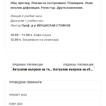
Общ преглед. Режим на застрояване. Планиране. Нови
легални дефиниции. Регистър. Други изменения.
Лекция 4 учебни часа
Дискусия 1 учебен час
Лектор
Проф. д-р ВЕНЦИСЛАВ СТОЯНОВ
10.30 – 11.00 ч.
Кафе-пауза
12.30 ч.
Закриване на семинара
ПРЕДИШНА ПУБЛИКАЦИЯ
СЛЕДВАЩА ПУБЛИКАЦИЯ
Актуални въпроси на търговското право. Търговски спорове. Несъстоятелност. Изпълнително производство. Съдебна практика
Актуални въпроси на облигационното право. Недействителност на сделките. Обезщетение при договорно неизпълнение. Косвени и отменителни искове. Договор за поръчка и договор за дружество
ПРОВЕДЕНИ СЕМИНАРИ
ПРОЛЕТ 2023
ЕСЕН 2022