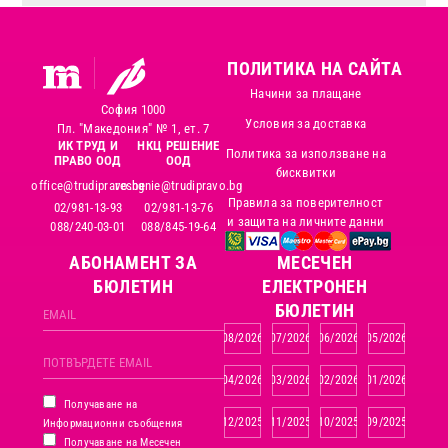
ПОЛИТИКА НА САЙТА
Начини за плащане
София 1000
Условия за доставка
Пл. "Македония" № 1, ет. 7
ИК ТРУД И
НКЦ РЕШЕНИЕ
Политика за използване на
ПРАВО ООД
ООД
бисквитки
office@trudipravo.bg
reshenie@trudipravo.bg
Правила за поверителност
02/981-13-93
02/981-13-76
и защита на личните данни
088/240-03-01
088/845-19-64
АБОНАМЕНТ ЗА
MЕСЕЧЕН
БЮЛЕТИН
ЕЛЕКТРОНЕН
БЮЛЕТИН
08/2026
07/2026
06/2026
05/2026
04/2026
03/2026
02/2026
01/2026
Получаване на
12/2025
11/2025
10/2025
09/2025
Информационни съобщения
Получаване на Месечен