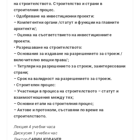
на строителството. Строителство и страни в
строителния процес.
• Одобряване на инвестиционни проекти:
– Компетентни органи /статут и функции на главните
архитекти/;
– Оценка на съответствието на инвестиционните
проекти.
• Разрешаване на строителството:
– Основания за издаване на разрешението за строеж /
включително вещни права/;
– Титуляри на разрешението за строеж, заинтересовани
страни;
– Срок на валидност на разрешението за строеж.
• Строителен процес:
– Участници в процеса на строителството – статут и
взаимоотношения между тях;
– Основни етапи на строителния процес;
– Актове и протоколи, съставяни по време на
строителството.
Лекция 4 учебни часа
Дискусия 1 учебен час
Лектор
САВИН КОВАЧЕВ