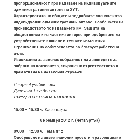
пропорционалност при издаване на индивидуалните
административни актове по ЗУТ.
Характеристика на общите и подробните планове като
индивидуални административни актове. Особености на
производството по издаването им. Защита на
обществения и на частния интерес при одобряване на
устройствените планове и техните изменения.
Ограничения на собствеността за благоустройствени
цели.
Изисквания за законосъобразност на заповедите за
забрана на ползването, спиране на строителството и
премахване на незаконни строежи.
Лекция 4 учебни часа
Дискусия 1 учебен час
Лектор
ВАЛЕНТИНА БАКАЛОВА
15.00 – 15.30 ч.
Кафе-пауза
8 ноември 2012 г. (четвъртък)
09.00 – 12.30 ч. Тема № 2
Одобряване на инвестиционни проекти и разрешаване