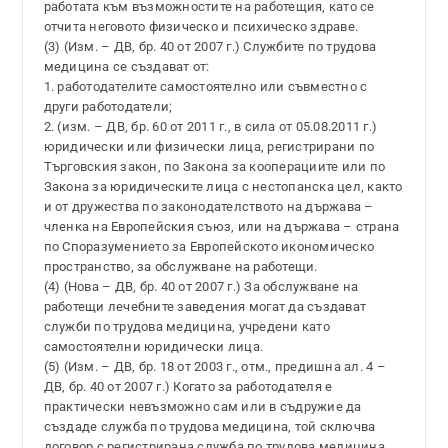
работата към възможностите на работещия, като се
отчита неговото физическо и психическо здраве.
(3) (Изм. – ДВ, бр. 40 от 2007 г.) Службите по трудова
медицина се създават от:
1. работодателите самостоятелно или съвместно с
други работодатели;
2. (изм. – ДВ, бр. 60 от 2011 г., в сила от 05.08.2011 г.)
юридически или физически лица, регистрирани по
Търговския закон, по Закона за кооперациите или по
Закона за юридическите лица с нестопанска цел, както
и от дружества по законодателството на държава –
членка на Европейския съюз, или на държава – страна
по Споразумението за Европейското икономическо
пространство, за обслужване на работещи.
(4) (Нова – ДВ, бр. 40 от 2007 г.) За обслужване на
работещи лечебните заведения могат да създават
служби по трудова медицина, учредени като
самостоятелни юридически лица.
(5) (Изм. – ДВ, бр. 18 от 2003 г., отм., предишна ал. 4 –
ДВ, бр. 40 от 2007 г.) Когато за работодателя е
практически невъзможно сам или в съдружие да
създаде служба по трудова медицина, той сключва
договор с регистрирана служба по трудова медицина.