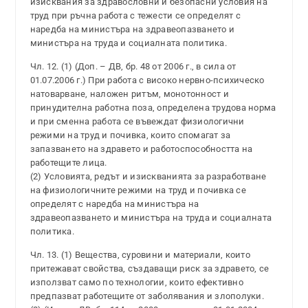
изисквания за здравословни и безопасни условия на
труд при ръчна работа с тежести се определят с
наредба на министъра на здравеопазването и
министъра на труда и социалната политика.
Чл. 12. (1) (Доп. – ДВ, бр. 48 от 2006 г., в сила от
01.07.2006 г.) При работа с високо нервно-психическо
натоварване, наложен ритъм, монотонност и
принудителна работна поза, определена трудова норма
и при сменна работа се въвеждат физиологични
режими на труд и почивка, които спомагат за
запазването на здравето и работоспособността на
работещите лица.
(2) Условията, редът и изискванията за разработване
на физиологичните режими на труд и почивка се
определят с наредба на министъра на
здравеопазването и министъра на труда и социалната
политика.
Чл. 13. (1) Вещества, суровини и материали, които
притежават свойства, създаващи риск за здравето, се
използват само по технологии, които ефективно
предпазват работещите от заболявания и злополуки.