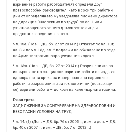
взривните работи работодателят определя друг
правоспособен ръководител, като в срок три работни
дни от определянето му уведомява писмено директора
на дирекция “Инспекция по труда” по ал. 1 или
упълномощеното от него длъжностно лице и
предоставя сведения за него.
Чл. 13е. (Нов – ДВ, бр. 27 от 2014 г.) Отказът по чл. 13г,
ал. 3 и по чл. 13д, ал. 2 подлежи на обжалване по реда
на Административнопроцесуалния кодекс.
Чл. 13ж. (Нов – ДВ, бр. 27 от 2014 г.) Разрешенията за
извършване на специални взривни работи се издават
еднократно за срока на извършване на взривните
работи, а разрешенията за технологични (повтарящи
се) взривни работи – до края на календарната година.
Глава трета
ЗАДЪЛЖЕНИЯ ЗА ОСИГУРЯВАНЕ НА ЗДРАВОСЛОВНИ И
БЕЗОПАСНИ УСЛОВИЯ НА ТРУД
Чл. 14. (1) (Доп. – ДВ, бр. 76 от 2005 г., изм. и доп. – ДВ,
бр. 40 от 2007 г., изм. – ДВ, бр. 7 от 2012 г.)