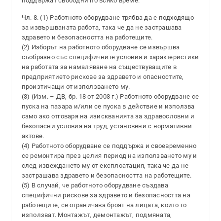
поддържат свободни по всяко време.
Чл. 8. (1) Работното оборудване трябва да е подходящо
за извършваната работа, така че да не застрашава
здравето и безопасността на работещите.
(2) Изборът на работното оборудване се извършва
съобразно със специфичните условия и характеристики
на работата за намаляване на съществуващите в
предприятието рискове за здравето и опасностите,
произтичащи от използването му.
(3) (Изм. – ДВ, бр. 18 от 2003 г.) Работното оборудване се
пуска на пазара и/или се пуска в действие и използва
само ако отговаря на изискванията за здравословни и
безопасни условия на труд, установени с нормативни
актове.
(4) Работното оборудване се поддържа и своевременно
се ремонтира през целия период на използването му и
след извеждането му от експлоатация, така че да не
застрашава здравето и безопасността на работещите.
(5) В случай, че работното оборудване създава
специфични рискове за здравето и безопасността на
работещите, се ограничава броят на лицата, които го
използват. Монтажът, демонтажът, подмяната,