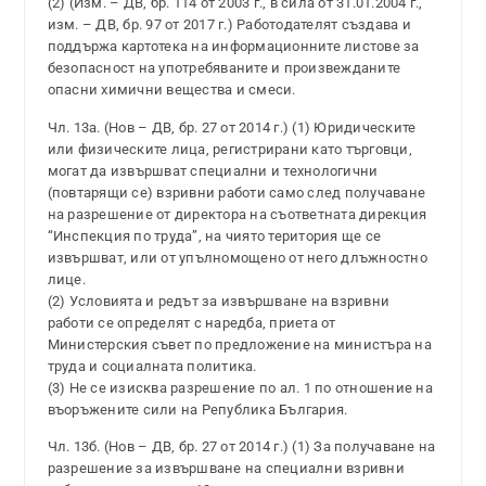
(2) (Изм. – ДВ, бр. 114 от 2003 г., в сила от 31.01.2004 г.,
изм. – ДВ, бр. 97 от 2017 г.) Работодателят създава и
поддържа картотека на информационните листове за
безопасност на употребяваните и произвежданите
опасни химични вещества и смеси.
Чл. 13а. (Нов – ДВ, бр. 27 от 2014 г.) (1) Юридическите
или физическите лица, регистрирани като търговци,
могат да извършват специални и технологични
(повтарящи се) взривни работи само след получаване
на разрешение от директора на съответната дирекция
“Инспекция по труда”, на чиято територия ще се
извършват, или от упълномощено от него длъжностно
лице.
(2) Условията и редът за извършване на взривни
работи се определят с наредба, приета от
Министерския съвет по предложение на министъра на
труда и социалната политика.
(3) Не се изисква разрешение по ал. 1 по отношение на
въоръжените сили на Република България.
Чл. 13б. (Нов – ДВ, бр. 27 от 2014 г.) (1) За получаване на
разрешение за извършване на специални взривни