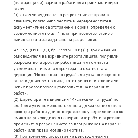
(повтарящи се) взривни работи или прави мотивиран
отказ.
(3) Отказ за издаване на разрешение се прави в
случаите, когато непълнотите и нередовностите в
документите не са отстранени в срока, определен с
уведомлението по ал. 1, или при несъответствие с
изискванията за издаване на разрешение.
Чл. 13д. (Нов – ДВ, бр. 27 от 2014 г.) (1) При смяна на
ръководителя на взривните работи лицата, получили
разрешение, в срок три работни дни от смяната
уведомяват писмено директора на съответната
дирекция “Инспекция по труда” или упълномощеното
от него длъжностно лице, като прилагат сведения за
новия правоспособен ръководител на взривните
работи.
(2) Директорът на дирекция “Инспекция по труда” по
ал. 1 или упълномощеното от него длъжностно лице в
срок три работни дни от подаване на уведомлението за
смяна на ръководителя на взривните работи отразява
промените в разрешението за извършване на взривни
работи или прави мотивиран отказ.
(3) При временно отсъствие на ръководителя на