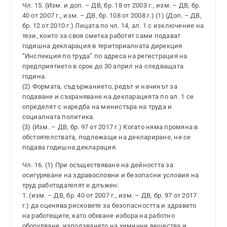
Чл. 15. (Изм. и доп. – ДВ, бр. 18 от 2003 г., изм. – ДВ, бр.
40 от 2007 г., изм. – ДВ, бр. 108 от 2008 г.) (1) (Доп. – ДВ,
бр. 12 от 2010 г.) Лицата по чл. 14, ал. 1 с изключение на
тези, които за своя сметка работят сами подават
годишна декларация в териториалната дирекция
“Инспекция по труда” по адреса на регистрация на
предприятието в срок до 30 април на следващата
година.
(2) Формата, съдържанието, редът и начинът за
подаване и съхраняване на декларацията по ал. 1 се
определят с наредба на министъра на труда и
социалната политика.
(3) (Изм. – ДВ, бр. 97 от 2017 г.) Когато няма промяна в
обстоятелствата, подлежащи на деклариране, не се
подава годишна декларация.
Чл. 16. (1) При осъществяване на дейността за
осигуряване на здравословни и безопасни условия на
труд работодателят е длъжен:
1. (изм. – ДВ, бр. 40 от 2007 г., изм. – ДВ, бр. 97 от 2017
г.) да оценява рисковете за безопасността и здравето
на работещите, като обхване избора на работно
оборудване, използването на химични вещества и