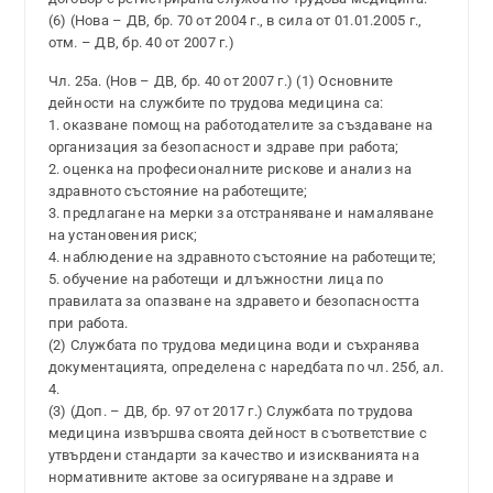
(6) (Нова – ДВ, бр. 70 от 2004 г., в сила от 01.01.2005 г.,
отм. – ДВ, бр. 40 от 2007 г.)
Чл. 25а. (Нов – ДВ, бр. 40 от 2007 г.) (1) Основните
дейности на службите по трудова медицина са:
1. оказване помощ на работодателите за създаване на
организация за безопасност и здраве при работа;
2. оценка на професионалните рискове и анализ на
здравното състояние на работещите;
3. предлагане на мерки за отстраняване и намаляване
на установения риск;
4. наблюдение на здравното състояние на работещите;
5. обучение на работещи и длъжностни лица по
правилата за опазване на здравето и безопасността
при работа.
(2) Службата по трудова медицина води и съхранява
документацията, определена с наредбата по чл. 25б, ал.
4.
(3) (Доп. – ДВ, бр. 97 от 2017 г.) Службата по трудова
медицина извършва своята дейност в съответствие с
утвърдени стандарти за качество и изискванията на
нормативните актове за осигуряване на здраве и