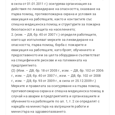
в сила от 01.01.2011 г.) осигурява организация за
действия по ликвидиране на опасността, оказване на
първа помощ, противопожарна охрана и условия за
евакуация на работещите, както и контактите със
спешна медицинска помощ и структурите за пожарна
безопасност и защита на населението;
2. (изм. – ДВ, бр. 40 от 2007 г.) определя работещите,
които ще изпълняват мерките за ликвидиране на
опасността, първа помощ, борба с пожарите и
евакуация на работещите, като броят, обучението и
предоставеното им за целта оборудване съответстват
на специфичните рискове и на големината на
предприятието.
(2) (Изм. – ДВ, бр. 18 от 2003 г., изм. – ДВ, бр. 102 от 2006
г., изм. – ДВ, бр. 40 от 2007 г., изм. – ДВ, бр. 102 от 2008
г., изм. – ДВ, бр. 93 от 2009 г., в сила от 25.12.2009 г.)
Мерките и правилата за осигуряване на първа помощ,
противопожарна охрана и спешна медицинска помощ в
случай на аварии в предприятията и организациите и
обучението на работещите по ал. 1, т. 2 се определят с
наредба на министъра на вътрешните работи и
министъра на здравеопазването.