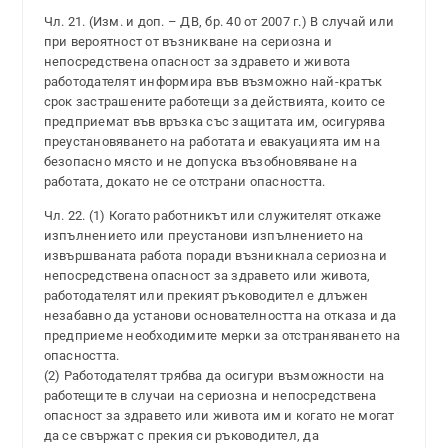
Чл. 21. (Изм. и доп. – ДВ, бр. 40 от 2007 г.) В случай или
при вероятност от възникване на сериозна и
непосредствена опасност за здравето и живота
работодателят информира във възможно най-кратък
срок застрашените работещи за действията, които се
предприемат във връзка със защитата им, осигурява
преустановяването на работата и евакуацията им на
безопасно място и не допуска възобновяване на
работата, докато не се отстрани опасността.
Чл. 22. (1) Когато работникът или служителят откаже
изпълнението или преустанови изпълнението на
извършваната работа поради възникнала сериозна и
непосредствена опасност за здравето или живота,
работодателят или прекият ръководител е длъжен
незабавно да установи основателността на отказа и да
предприеме необходимите мерки за отстраняването на
опасността.
(2) Работодателят трябва да осигури възможности на
работещите в случаи на сериозна и непосредствена
опасност за здравето или живота им и когато не могат
да се свържат с прекия си ръководител, да