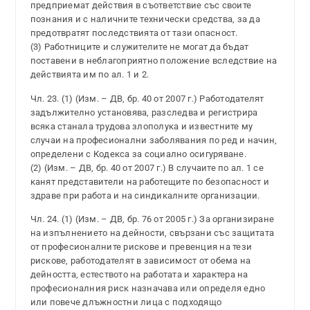
предприемат действия в съответствие със своите
познания и с наличните технически средства, за да
предотвратят последствията от тази опасност.
(3) Работниците и служителите не могат да бъдат
поставени в неблагоприятно положение вследствие на
действията им по ал. 1 и 2.
Чл. 23. (1) (Изм. – ДВ, бр. 40 от 2007 г.) Работодателят
задължително установява, разследва и регистрира
всяка станала трудова злополука и известните му
случаи на професионални заболявания по ред и начин,
определени с Кодекса за социално осигуряване.
(2) (Изм. – ДВ, бр. 40 от 2007 г.) В случаите по ал. 1 се
канят представители на работещите по безопасност и
здраве при работа и на синдикалните организации.
Чл. 24. (1) (Изм. – ДВ, бр. 76 от 2005 г.) За организиране
на изпълнението на дейности, свързани със защитата
от професионалните рискове и превенция на тези
рискове, работодателят в зависимост от обема на
дейността, естеството на работата и характера на
професионалния риск назначава или определя едно
или повече длъжностни лица с подходящо