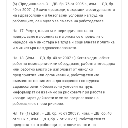
(6) (Предишна ал. 3 – ДВ, бр. 76 от 2005 г., изм. – ДВ, бр.
40 от 2007 г.) Всички разходи, свързани с осигуряването
на здравословни и безопасни условия на труд на
работещите, са изцяло за сметка на работодателя.
Чл. 17. Редът, начинът и периодичността на
извършване на оценката на риска се определят с
наредба на министъра на труда и социалната политика
и министъра на здравеопазването.
Чл. 18. (Изм. – ДВ, бр. 40 от 2007 г.) Когато един обект,
работно помещение или оборудване, работна площадка
или работно място се използват от няколко
предприятия или организации, работодателите
съвместно по писмена договореност осигуряват
здравословни и безопасни условия на труд,
информират се взаимно за рисковете при работа и
координират дейностите си за предпазване на
работещите от тези рискове.
Чл. 19. (1) (Доп. – ДВ, бр. 76 от 2005 г., изм. – ДВ, бр. 40
от 2007 г., изм. – ДВ, бр. 7 от 2012 г.) Работодателят
предоставя на работещите, включително и на