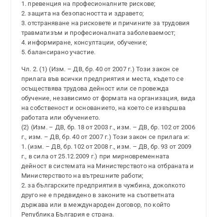
1. превенция на професионалните рискове;
2. защита на безопасността и здравето;
3. отстраняване на рисковете и причините за трудовия
травматизъм и професионалната заболеваемост;
4. информиране, консултации, обучение;
5. балансирано участие.
Чл. 2. (1) (Изм. – ДВ, бр. 40 от 2007 г.) Този закон се
прилага във всички предприятия и места, където се
осъществява трудова дейност или се провежда
обучение, независимо от формата на организация, вида
на собственост и основанието, на което се извършва
работата или обучението.
(2) (Изм. – ДВ, бр. 18 от 2003 г., изм. – ДВ, бр. 102 от 2006
г., изм. – ДВ, бр. 40 от 2007 г.) Този закон се прилага и:
1. (изм. – ДВ, бр. 102 от 2008 г., изм. – ДВ, бр. 93 от 2009
г., в сила от 25.12.2009 г.) при мирновременната
дейност в системата на Министерството на отбраната и
Министерството на вътрешните работи;
2. за българските предприятия в чужбина, доколкото
друго не е предвидено в законите на съответната
държава или в международен договор, по който
Република България е страна.