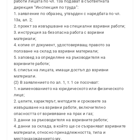
работи лицата по чл. 13а подават в съответната
дирекция “Инспекция по труда”:
1. заявление по образец, утвърден с наредбата по чл.
13а, ал. 2;
2. проект за извършване на специални взривни работи;
3. инструкция за безопасна работа с взривни
материали;
4. копие от документ, удостоверяващ правото за
ползване на склад за взривни материали;
5. заповед за определяне на ръководителя на
взривните работи;
6. списък на лицата, имащи достъп до взривни
материали.
(2) В заявлението по ал. 1, т. 1 се посочват:
1. наименованието на юридическото или физическото
лице;
2. целите, характерът, методите и сроковете за
извършване на взривни работи, включително
опасността от взривяване на прах и газ;
3. данни за ръководителя на взривните работи;
4. данни за склада, в който ще се съхраняват взривните
материали, относно принадлежността, типа и
местонахождението му.