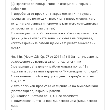
(3) Проектът за извършване на специални взривни
работи се:
1. изработва от проектант първа степен или група от
проектанти с поне един проектант първа степен, като
титулната страница и чертежите към него се подписват
от проектанта първа степен;
2. съгласува със собствениците на обектите, които са в
границите на опасната зона, и с кмета на общината,
когато взривните работи ще се извършват в населени
места.
Чл. 13в. (Нов – ДВ, бр. 27 от 2014 г.) (1) За получаване на
разрешение за извършване на технологични
(повтарящи се) взривни работи лицата по чл. 13а
подават в съответната дирекция “Инспекция по труда”:
1. заявление по образец, утвърден с наредбата по чл.
13а, ал. 2;
2. технологичен проект за извършване на технологични
(повтарящи се) взривни работи.
(2) В заявлението по ал. 1, т. 1 се посочват:
1. наименованието на юридическото или физическото
лице;