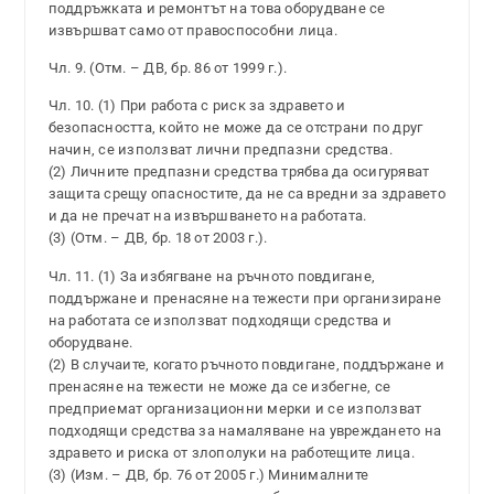
поддръжката и ремонтът на това оборудване се
извършват само от правоспособни лица.
Чл. 9. (Отм. – ДВ, бр. 86 от 1999 г.).
Чл. 10. (1) При работа с риск за здравето и
безопасността, който не може да се отстрани по друг
начин, се използват лични предпазни средства.
(2) Личните предпазни средства трябва да осигуряват
защита срещу опасностите, да не са вредни за здравето
и да не пречат на извършването на работата.
(3) (Отм. – ДВ, бр. 18 от 2003 г.).
Чл. 11. (1) За избягване на ръчното повдигане,
поддържане и пренасяне на тежести при организиране
на работата се използват подходящи средства и
оборудване.
(2) В случаите, когато ръчното повдигане, поддържане и
пренасяне на тежести не може да се избегне, се
предприемат организационни мерки и се използват
подходящи средства за намаляване на увреждането на
здравето и риска от злополуки на работещите лица.
(3) (Изм. – ДВ, бр. 76 от 2005 г.) Минималните