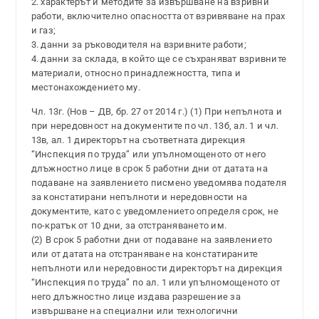
2. характерът и методите за извършване на взривни
работи, включително опасността от взривяване на прах
и газ;
3. данни за ръководителя на взривните работи;
4. данни за склада, в който ще се съхраняват взривните
материали, относно принадлежността, типа и
местонахождението му.
Чл. 13г. (Нов – ДВ, бр. 27 от 2014 г.) (1) При непълнота и
при нередовност на документите по чл. 13б, ал. 1 и чл.
13в, ал. 1 директорът на съответната дирекция
“Инспекция по труда” или упълномощеното от него
длъжностно лице в срок 5 работни дни от датата на
подаване на заявлението писмено уведомява подателя
за констатирани непълноти и нередовности на
документите, като с уведомлението определя срок, не
по-кратък от 10 дни, за отстраняването им.
(2) В срок 5 работни дни от подаване на заявлението
или от датата на отстраняване на констатираните
непълноти или нередовности директорът на дирекция
“Инспекция по труда” по ал. 1 или упълномощеното от
него длъжностно лице издава разрешение за
извършване на специални или технологични