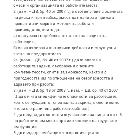
смеси и организацията на работните места;
2. (изм. – ДВ, бр. 40 от 2007 г.) в съответствие с оценката
на риска и при необходимост да планира и прилага
превантивни мерки и методи на работа и
производство, които да:
а) осигуряват подобряване нивото на защита на
работещите;
б) са интегрирани във всички дейности и структурни
звена на предприятието;
2а. (нова – ДВ, бр. 40 от 2007 г.) да възлага на
работещите задачи, съобразени с техните
компетентности, опит и възможности, както и с
пригодността им по отношение на безопасността и
здравето при работа;
3. (изм. – ДВ, бр. 18 от 2003 г., изм. – ДВ, бр. 40 от 2007
г.) да отчита специфичните опасности за работещите,
които се нуждаят от специална закрила, включително
и тези с ограничена работоспособност;
4. да предвиди съответните улеснения за лицата по т. 3
на работните им места при изпълнение на трудовите
им функции;
5. да създаде необходимата организация за