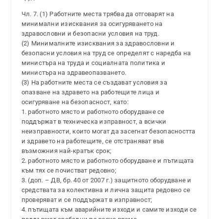
Чл. 7. (1) Работните места трябва да отговарят на
минимални изисквания за осигуряването на
здравословни и безопасни условия на труд.
(2) Минималните изисквания за здравословни и
безопасни условия на труд се определят с наредба на
министъра на труда и социалната политика и
министъра на здравеопазването.
(3) На работните места се създават условия за
опазване на здравето на работещите лица и
осигуряване на безопасност, като:
1. работното място и работното оборудване се
поддържат в техническа изправност, а всички
неизправности, които могат да засегнат безопасността
и здравето на работещите, се отстраняват във
възможния най-кратък срок;
2. работното място и работното оборудване и пътищата
към тях се почистват редовно;
3. (доп. – ДВ, бр. 40 от 2007 г.) защитното оборудване и
средствата за колективна и лична защита редовно се
проверяват и се поддържат в изправност;
4. пътищата към аварийните изходи и самите изходи се