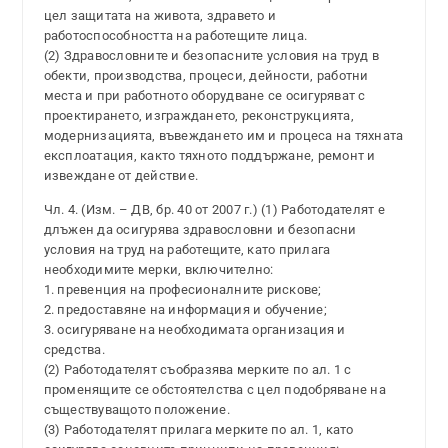
цел защитата на живота, здравето и
работоспособността на работещите лица.
(2) Здравословните и безопасните условия на труд в
обекти, производства, процеси, дейности, работни
места и при работното оборудване се осигуряват с
проектирането, изграждането, реконструкцията,
модернизацията, въвеждането им и процеса на тяхната
експлоатация, както тяхното поддържане, ремонт и
извеждане от действие.
Чл. 4. (Изм. – ДВ, бр. 40 от 2007 г.) (1) Работодателят е
длъжен да осигурява здравословни и безопасни
условия на труд на работещите, като прилага
необходимите мерки, включително:
1. превенция на професионалните рискове;
2. предоставяне на информация и обучение;
3. осигуряване на необходимата организация и
средства.
(2) Работодателят съобразява мерките по ал. 1 с
променящите се обстоятелства с цел подобряване на
съществуващото положение.
(3) Работодателят прилага мерките по ал. 1, като