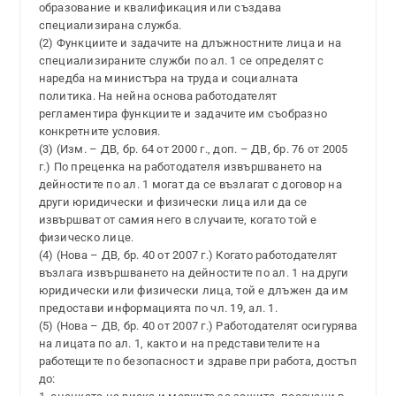
образование и квалификация или създава
специализирана служба.
(2) Функциите и задачите на длъжностните лица и на
специализираните служби по ал. 1 се определят с
наредба на министъра на труда и социалната
политика. На нейна основа работодателят
регламентира функциите и задачите им съобразно
конкретните условия.
(3) (Изм. – ДВ, бр. 64 от 2000 г., доп. – ДВ, бр. 76 от 2005
г.) По преценка на работодателя извършването на
дейностите по ал. 1 могат да се възлагат с договор на
други юридически и физически лица или да се
извършват от самия него в случаите, когато той е
физическо лице.
(4) (Нова – ДВ, бр. 40 от 2007 г.) Когато работодателят
възлага извършването на дейностите по ал. 1 на други
юридически или физически лица, той е длъжен да им
предостави информацията по чл. 19, ал. 1.
(5) (Нова – ДВ, бр. 40 от 2007 г.) Работодателят осигурява
на лицата по ал. 1, както и на представителите на
работещите по безопасност и здраве при работа, достъп
до: