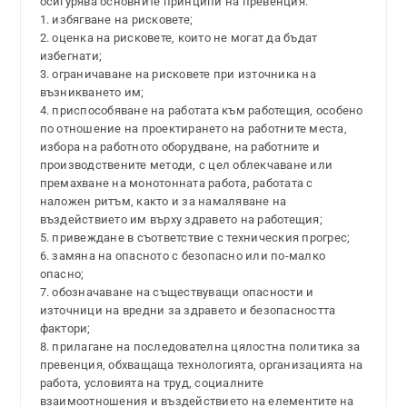
осигурява основните принципи на превенция:
1. избягване на рисковете;
2. оценка на рисковете, които не могат да бъдат
избегнати;
3. ограничаване на рисковете при източника на
възникването им;
4. приспособяване на работата към работещия, особено
по отношение на проектирането на работните места,
избора на работното оборудване, на работните и
производствените методи, с цел облекчаване или
премахване на монотонната работа, работата с
наложен ритъм, както и за намаляване на
въздействието им върху здравето на работещия;
5. привеждане в съответствие с техническия прогрес;
6. замяна на опасното с безопасно или по-малко
опасно;
7. обозначаване на съществуващи опасности и
източници на вредни за здравето и безопасността
фактори;
8. прилагане на последователна цялостна политика за
превенция, обхващаща технологията, организацията на
работа, условията на труд, социалните
взаимоотношения и въздействието на елементите на