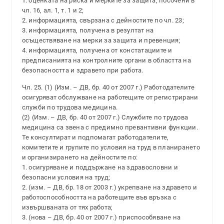
1. оценката на риска и мерките за защита, посочени в
чл. 16, ал. 1, т. 1 и 2;
2. информацията, свързана с дейностите по чл. 23;
3. информацията, получена в резултат на
осъществяване на мерки за защита и превенция;
4. информацията, получена от констатациите и
предписанията на контролните органи в областта на
безопасността и здравето при работа.
Чл. 25. (1) (Изм. – ДВ, бр. 40 от 2007 г.) Работодателите
осигуряват обслужване на работещите от регистрирани
служби по трудова медицина.
(2) (Изм. – ДВ, бр. 40 от 2007 г.) Службите по трудова
медицина са звена с предимно превантивни функции.
Те консултират и подпомагат работодателите,
комитетите и групите по условия на труд в планирането
и организирането на дейностите по:
1. осигуряване и поддържане на здравословни и
безопасни условия на труд;
2. (изм. – ДВ, бр. 18 от 2003 г.) укрепване на здравето и
работоспособността на работещите във връзка с
извършваната от тях работа;
3. (нова – ДВ, бр. 40 от 2007 г.) приспособяване на