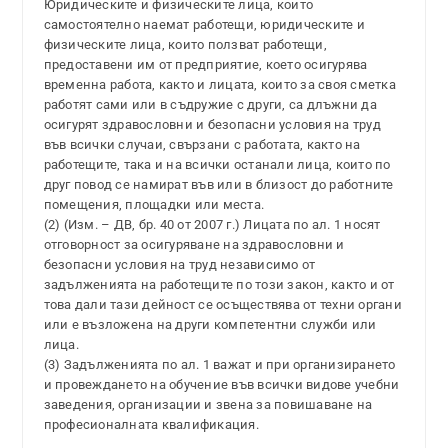
Юридическите и физическите лица, които
самостоятелно наемат работещи, юридическите и
физическите лица, които ползват работещи,
предоставени им от предприятие, което осигурява
временна работа, както и лицата, които за своя сметка
работят сами или в съдружие с други, са длъжни да
осигурят здравословни и безопасни условия на труд
във всички случаи, свързани с работата, както на
работещите, така и на всички останали лица, които по
друг повод се намират във или в близост до работните
помещения, площадки или места.
(2) (Изм. – ДВ, бр. 40 от 2007 г.) Лицата по ал. 1 носят
отговорност за осигуряване на здравословни и
безопасни условия на труд независимо от
задълженията на работещите по този закон, както и от
това дали тази дейност се осъществява от техни органи
или е възложена на други компетентни служби или
лица.
(3) Задълженията по ал. 1 важат и при организирането
и провеждането на обучение във всички видове учебни
заведения, организации и звена за повишаване на
професионалната квалификация.