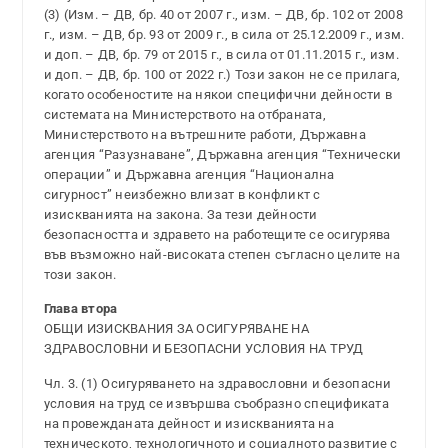
(3) (Изм. – ДВ, бр. 40 от 2007 г., изм. – ДВ, бр. 102 от 2008
г., изм. – ДВ, бр. 93 от 2009 г., в сила от 25.12.2009 г., изм.
и доп. – ДВ, бр. 79 от 2015 г., в сила от 01.11.2015 г., изм.
и доп. – ДВ, бр. 100 от 2022 г.) Този закон не се прилага,
когато особеностите на някои специфични дейности в
системата на Министерството на отбраната,
Министерството на вътрешните работи, Държавна
агенция “Разузнаване”, Държавна агенция “Технически
операции” и Държавна агенция “Национална
сигурност” неизбежно влизат в конфликт с
изискванията на закона. За тези дейности
безопасността и здравето на работещите се осигурява
във възможно най-високата степен съгласно целите на
този закон.
Глава втора
ОБЩИ ИЗИСКВАНИЯ ЗА ОСИГУРЯВАНЕ НА
ЗДРАВОСЛОВНИ И БЕЗОПАСНИ УСЛОВИЯ НА ТРУД
Чл. 3. (1) Осигуряването на здравословни и безопасни
условия на труд се извършва съобразно спецификата
на провежданата дейност и изискванията на
техническото, технологичното и социалното развитие с