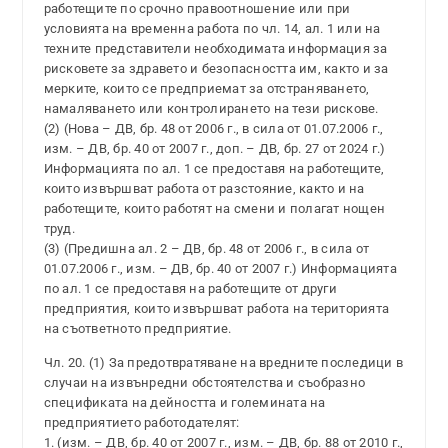
работещите по срочно правоотношение или при
условията на временна работа по чл. 14, ал. 1 или на
техните представители необходимата информация за
рисковете за здравето и безопасността им, както и за
мерките, които се предприемат за отстраняването,
намаляването или контролирането на тези рискове.
(2) (Нова – ДВ, бр. 48 от 2006 г., в сила от 01.07.2006 г.,
изм. – ДВ, бр. 40 от 2007 г., доп. – ДВ, бр. 27 от 2024 г.)
Информацията по ал. 1 се предоставя на работещите,
които извършват работа от разстояние, както и на
работещите, които работят на смени и полагат нощен
труд.
(3) (Предишна ал. 2 – ДВ, бр. 48 от 2006 г., в сила от
01.07.2006 г., изм. – ДВ, бр. 40 от 2007 г.) Информацията
по ал. 1 се предоставя на работещите от други
предприятия, които извършват работа на територията
на съответното предприятие.
Чл. 20. (1) За предотвратяване на вредните последици в
случаи на извънредни обстоятелства и съобразно
спецификата на дейността и големината на
предприятието работодателят:
1. (изм. – ДВ, бр. 40 от 2007 г., изм. – ДВ, бр. 88 от 2010 г.,