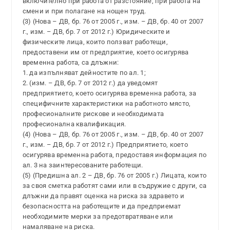
включително при работа от разстояние, при работа на
смени и при полагане на нощен труд.
(3) (Нова – ДВ, бр. 76 от 2005 г., изм. – ДВ, бр. 40 от 2007
г., изм. – ДВ, бр. 7 от 2012 г.) Юридическите и
физическите лица, които ползват работещи,
предоставени им от предприятие, което осигурява
временна работа, са длъжни:
1. да изпълняват дейностите по ал. 1;
2. (изм. – ДВ, бр. 7 от 2012 г.) да уведомят
предприятието, което осигурява временна работа, за
специфичните характеристики на работното място,
професионалните рискове и необходимата
професионална квалификация.
(4) (Нова – ДВ, бр. 76 от 2005 г., изм. – ДВ, бр. 40 от 2007
г., изм. – ДВ, бр. 7 от 2012 г.) Предприятието, което
осигурява временна работа, предоставя информация по
ал. 3 на заинтересованите работещи.
(5) (Предишна ал. 2 – ДВ, бр. 76 от 2005 г.) Лицата, които
за своя сметка работят сами или в съдружие с други, са
длъжни да правят оценка на риска за здравето и
безопасността на работещите и да предприемат
необходимите мерки за предотвратяване или
намаляване на риска.