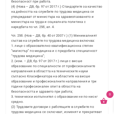
безопасност при работа.
(4) (Нова – ДВ, бр. 97 от 2017 г.) Стандартите за качество
на дейността на службите по трудова медицина се
утвърждават от министъра на здравеопазването и
министъра на труда и социалната политика с
наредбата по чл. 25б, ал. 4.
Чл. 25б. (Нов – ДВ, бр. 40 от 2007 г.) (1) Минималният
състав на службите по трудова медицина включва:
1. лице с образователно-квалификационна степен
“магистър” по медицина и с придобита специалност
“трудова медицина”;
2. (изм. – ДВ, бр. 97 от 2017 г.) лице с висше
образование по специалности от професионалните
направления в областта на техническите науки
съгласно Класификатора на областите на висше
образование и професионалните направления и три
години професионален опит в областта на
безопасността и здравето при работа;
0
3. технически изпълнител с образование не по-ниско от
средно.
(2) Трудовите договори с работещите в службите по
трудова медицина се сключват, изменят и прекратяват