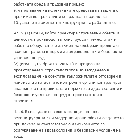
работната среда и трудовия процес;
9. използване на колективните средства за защита с
предимство пред личните предпазни средства;
10. даване на съответни инструкции на работещите.
Чл. 5. (1) Всеки, който проектира строителни обекти и
дейности, производства, конструкции, технологии и
работно оборудване, е длъжен да съобрази проекта с
всички правила и норми за здравословни и безопасни
условия на труд.
(2) (Изм. – ДВ, бр. 40 от 2007 г.) В процеса на
проектирането, строителството и въвеждането в
експлоатация на обектите възложителят е отговорен и
изисква, а съответните контролни органи контролират
спазването на правилата и нормите за здравословни и
безопасни условия на труд от проектанта и от
строителя.
Чл. 6. Въвеждането в експлоатация на нови,
реконструирани или модернизирани обекти се допуска
при доказано съответствие с изискванията за
осигуряване на здравословни и безопасни условия на
труд.