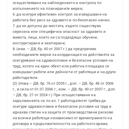
осъществяване на наблюдението и контрола по
изпълнението на планираните мерки;
6. да осигури ефективен контрол за извършване на
работата без риск за здравето и по безопасен начин;
7. да не допуска до местата, където съществува
сериозна или специфична опасност за здравето и
живота, лица, които не са подходящо обучени,
инструктирани и екипирани;
8. (изм. – ДВ, бр. 40 от 2007 г.) да предприеме
необходимите мерки за координация на действията за
осигуряване на здравословни и безопасни условия на
труд, когато на един обект или работна площадка се
извършват работи или дейности от работещи и на други
работодатели.
(2) (Нова – ДВ, бр. 76 от 2005 г., доп. – ДВ, бр. 48 от 2006
г., в сила от 01.07.2006 г., изм. – ДВ, бр. 40 от 2007 г., доп.
– ДВ, бр. 27 от 2024 г.) При осъществяване на
задълженията си по ал. 1 работодателят трябва да
осигури здравословни и безопасни условия на труд и
еднаква степен на защита от производствени рискове
на всички работещи независимо от времетраенето на
договора и продължителността на работното време,