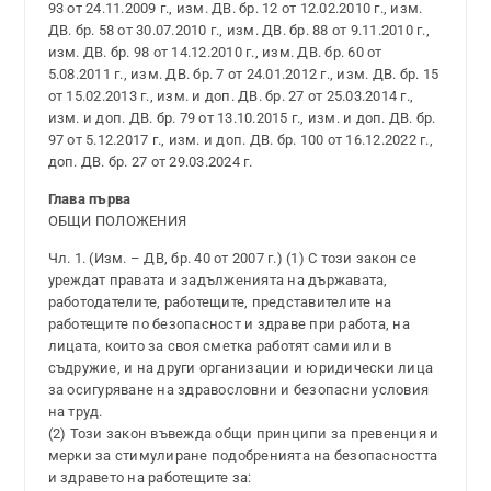
93 от 24.11.2009 г., изм. ДВ. бр. 12 от 12.02.2010 г., изм.
ДВ. бр. 58 от 30.07.2010 г., изм. ДВ. бр. 88 от 9.11.2010 г.,
изм. ДВ. бр. 98 от 14.12.2010 г., изм. ДВ. бр. 60 от
5.08.2011 г., изм. ДВ. бр. 7 от 24.01.2012 г., изм. ДВ. бр. 15
от 15.02.2013 г., изм. и доп. ДВ. бр. 27 от 25.03.2014 г.,
изм. и доп. ДВ. бр. 79 от 13.10.2015 г., изм. и доп. ДВ. бр.
97 от 5.12.2017 г., изм. и доп. ДВ. бр. 100 от 16.12.2022 г.,
доп. ДВ. бр. 27 от 29.03.2024 г.
Глава първа
ОБЩИ ПОЛОЖЕНИЯ
Чл. 1. (Изм. – ДВ, бр. 40 от 2007 г.) (1) С този закон се
уреждат правата и задълженията на държавата,
работодателите, работещите, представителите на
работещите по безопасност и здраве при работа, на
лицата, които за своя сметка работят сами или в
съдружие, и на други организации и юридически лица
за осигуряване на здравословни и безопасни условия
на труд.
(2) Този закон въвежда общи принципи за превенция и
мерки за стимулиране подобренията на безопасността
и здравето на работещите за: