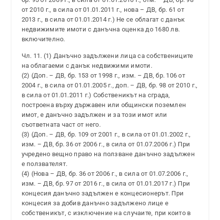
от 2010 г., в сила от 01.01.2011 г., нова – ДВ, бр. 61 от
2013 г., в сила от 01.01.2014 г.) Не се облагат с данък
недвижимите имоти с данъчна оценка до 1680 лв.
включително.
Чл. 11. (1) Данъчно задължени лица са собствениците
на облагаеми с данък недвижими имоти.
(2) (Доп. – ДВ, бр. 153 от 1998 г., изм. – ДВ, бр. 106 от
2004 г., в сила от 01.01.2005 г., доп. – ДВ, бр. 98 от 2010 г.,
в сила от 01.01.2011 г.) Собственикът на сграда,
построена върху държавен или общински поземлен
имот, е данъчно задължен и за този имот или
съответната част от него.
(3) (Доп. – ДВ, бр. 109 от 2001 г., в сила от 01.01.2002 г.,
изм. – ДВ, бр. 36 от 2006 г., в сила от 01.07.2006 г.) При
учредено вещно право на ползване данъчно задължен
е ползвателят.
(4) (Нова – ДВ, бр. 36 от 2006 г., в сила от 01.07.2006 г.,
изм. – ДВ, бр. 97 от 2016 г., в сила от 01.01.2017 г.) При
концесия данъчно задължен е концесионерът. При
концесия за добив данъчно задължено лице е
собственикът, с изключение на случаите, при които в