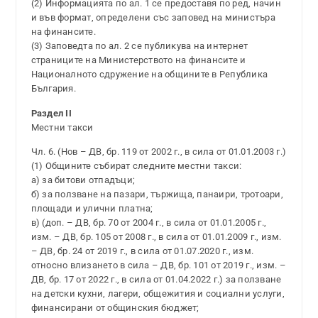
(2) Информацията по ал. 1 се предоставя по ред, начин
и във формат, определени със заповед на министъра
на финансите.
(3) Заповедта по ал. 2 се публикува на интернет
страниците на Министерството на финансите и
Националното сдружение на общините в Република
България.
Раздел II
Местни такси
Чл. 6. (Нов – ДВ, бр. 119 от 2002 г., в сила от 01.01.2003 г.)
(1) Общините събират следните местни такси:
а) за битови отпадъци;
б) за ползване на пазари, тържища, панаири, тротоари,
площади и улични платна;
в) (доп. – ДВ, бр. 70 от 2004 г., в сила от 01.01.2005 г.,
изм. – ДВ, бр. 105 от 2008 г., в сила от 01.01.2009 г., изм.
– ДВ, бр. 24 от 2019 г., в сила от 01.07.2020 г., изм.
относно влизането в сила – ДВ, бр. 101 от 2019 г., изм. –
ДВ, бр. 17 от 2022 г., в сила от 01.04.2022 г.) за ползване
на детски кухни, лагери, общежития и социални услуги,
финансирани от общинския бюджет;