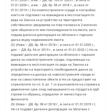
01.01.2000 г., изм. – ДВ, бр. 100 от 2005 г., в сила от
01.01.2006 г., изм. – ДВ, бр. 98 от 2018 г., в сила от
01.01.2019 г.) За новопостроените сгради и постройки,
които не подлежат на въвеждане в експлоатация по
реда на Закона за устройство на територията
собственикът уведомява за това писмено в 2-месечен
срок общината по местонахождението на имота, като
подава данъчна декларация за облагане с годишен
данък върху недвижимите имоти.
(2) (Нова – ДВ, бр. 98 от 2018 г., в сила от 01.01.2020 г.,
доп. – ДВ, бр. 96 от 2019 г., в сила от 01.01.2020 г.) Не се
подават данъчни декларации за облагане с годишен
данък за новопостроените сгради, подлежащи на
въвеждане в експлоатация по реда на Закона за
устройство на територията. Необходимите данни за
определяне на данъка на новопостроените сгради и/
или на самостоятелни обекти в тях се предоставят на
служителите по чл. 4, ал. 1 от възложителя на строежа в
двумесечен срок след завършването на сградата в груб
строеж по образец, определен от министъра на
финансите.
(3) (Нова – ДВ, бр. 98 от 2018 г., в сила от 01.01.2019 г.)
Не се подават данъчни декларации за облагане с