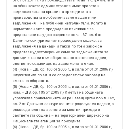
от 01.01.2011 г.) В производствата по ал. 1 служителите
на общинската администрация имат правата и
задълженията на органи по приходите, а в
производствата по обезпечаване на данъчни
задължения – на публични изпълнители. Когато в
нормативен акт е предвидено изискване за
представяне на удостоверение по чл. 87, ал. 6 от
Данъчно-осигурителния процесуален кодекс, за
задължения за данъци и такси по този закон се
представя удостоверение само за задълженията за
данъци и такси към общината по постоянен адрес,
съответно седалище, на задълженото лице.
(4) (Нова – ДВ, бр. 100 от 2005 г., в сила от 01.01.2006 г.)
Служителите по ал. 3 се определят със заповед на
кмета на общината.
(5) (Нова – ДВ, бр. 100 от 2005 г., в сила от 01.01.2006 г.,
изм. – ДВ, бр. 105 от 2005 г.) Кметът на общината
упражнява правомощията на решаващ орган по чл. 152,
ал. 2 от Данъчно-осигурителния процесуален кодекс, а
ръководителят на звеното за местни приходи в
съответната община – на териториален директор на
Националната агенция за приходите.
(6) (Нова – ДВ, бр. 100 от 2005 г., в сила от 01.01.2006 г.,