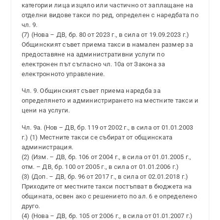
категории лица изцяло или частично от заплащане на
отделни видове такси по ред, определен с наредбата по
чл. 9.
(7) (Нова – ДВ, бр. 80 от 2023 г., в сила от 19.09.2023 г.)
Общинският съвет приема такси в намален размер за
предоставяне на административни услуги по
електронен път съгласно чл. 10а от Закона за
електронното управление.
Чл. 9. Общинският съвет приема наредба за
определянето и администрирането на местните такси и
цени на услуги.
Чл. 9а. (Нов – ДВ, бр. 119 от 2002 г., в сила от 01.01.2003
г.) (1) Местните такси се събират от общинската
администрация.
(2) (Изм. – ДВ, бр. 106 от 2004 г., в сила от 01.01.2005 г.,
отм. – ДВ, бр. 100 от 2005 г., в сила от 01.01.2006 г.)
(3) (Доп. – ДВ, бр. 96 от 2017 г., в сила от 02.01.2018 г.)
Приходите от местните такси постъпват в бюджета на
общината, освен ако с решението по ал. 6 е определено
друго.
(4) (Нова – ДВ, бр. 105 от 2006 г., в сила от 01.01.2007 г.)