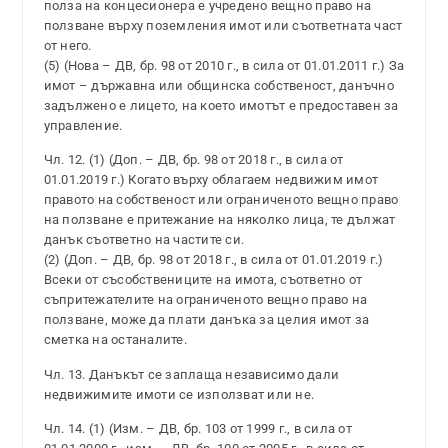
полза на концесионера е учредено вещно право на
ползване върху поземления имот или съответната част
от него.
(5) (Нова – ДВ, бр. 98 от 2010 г., в сила от 01.01.2011 г.) За
имот – държавна или общинска собственост, данъчно
задължено е лицето, на което имотът е предоставен за
управление.
Чл. 12. (1) (Доп. – ДВ, бр. 98 от 2018 г., в сила от
01.01.2019 г.) Когато върху облагаем недвижим имот
правото на собственост или ограниченото вещно право
на ползване е притежание на няколко лица, те дължат
данък съответно на частите си.
(2) (Доп. – ДВ, бр. 98 от 2018 г., в сила от 01.01.2019 г.)
Всеки от съсобствениците на имота, съответно от
съпритежателите на ограниченото вещно право на
ползване, може да плати данъка за целия имот за
сметка на останалите.
Чл. 13. Данъкът се заплаща независимо дали
недвижимите имоти се използват или не.
Чл. 14. (1) (Изм. – ДВ, бр. 103 от 1999 г., в сила от