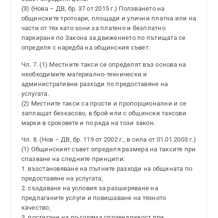
(3) (Нова – ДВ, бр. 37 от 2015 г.) Ползването на
общинските тротоари, площади и улични платна или на
части от тях като зони за платено и безплатно
паркиране по Закона за движението по пътищата се
определя с наредба на общинския съвет.
Чл. 7. (1) Местните такси се определят въз основа на
необходимите материално-технически и
административни разходи по предоставяне на
услугата.
(2) Местните такси са прости и пропорционални и се
заплащат безкасово, в брой или с общински таксови
марки в сроковете и по реда на този закон.
Чл. 8. (Нов – ДВ, бр. 119 от 2002 г., в сила от 01.01.2003 г.)
(1) Общинският съвет определя размера на таксите при
спазване на следните принципи:
1. възстановяване на пълните разходи на общината по
предоставяне на услугата;
2. създаване на условия за разширяване на
предлаганите услуги и повишаване на тяхното
качество;
3. постигане на по-голяма справедливост при