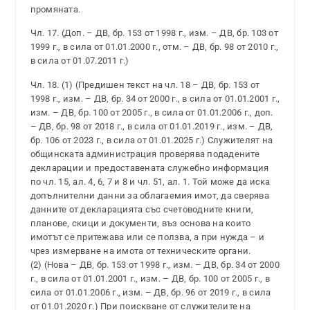
промяната.
Чл. 17. (Доп. – ДВ, бр. 153 от 1998 г., изм. – ДВ, бр. 103 от
1999 г., в сила от 01.01.2000 г., отм. – ДВ, бр. 98 от 2010 г.,
в сила от 01.07.2011 г.)
Чл. 18. (1) (Предишен текст на чл. 18 – ДВ, бр. 153 от
1998 г., изм. – ДВ, бр. 34 от 2000 г., в сила от 01.01.2001 г.,
изм. – ДВ, бр. 100 от 2005 г., в сила от 01.01.2006 г., доп.
– ДВ, бр. 98 от 2018 г., в сила от 01.01.2019 г., изм. – ДВ,
бр. 106 от 2023 г., в сила от 01.01.2025 г.) Служителят на
общинската администрация проверява подадените
декларации и предоставената служебно информация
по чл. 15, ал. 4, 6, 7 и 8 и чл. 51, ал. 1. Той може да иска
допълнителни данни за облагаемия имот, да сверява
данните от декларацията със счетоводните книги,
планове, скици и документи, въз основа на които
имотът се притежава или се ползва, а при нужда – и
чрез измерване на имота от техническите органи.
(2) (Нова – ДВ, бр. 153 от 1998 г., изм. – ДВ, бр. 34 от 2000
г., в сила от 01.01.2001 г., изм. – ДВ, бр. 100 от 2005 г., в
сила от 01.01.2006 г., изм. – ДВ, бр. 96 от 2019 г., в сила
от 01.01.2020 г.) При поискване от служителите на