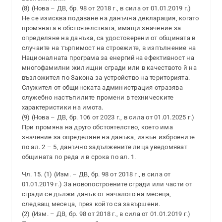
(8) (Нова – ДВ, бр. 98 от 2018 г., в сила от 01.01.2019 г.)
Не се изисква подаване на данъчна декларация, когато
промяната в обстоятелствата, имащи значение за
определяне на данъка, са удостоверени от общината в
случаите на търпимост на строежите, в изпълнение на
Националната програма за енергийна ефективност на
многофамилни жилищни сгради или в качеството й на
възложител по Закона за устройство на територията.
Служител от общинската администрация отразява
служебно настъпилите промени в техническите
характеристики на имота.
(9) (Нова – ДВ, бр. 106 от 2023 г., в сила от 01.01.2025 г.)
При промяна на друго обстоятелство, което има
значение за определяне на данъка, извън изброените
по ал. 2 – 5, данъчно задължените лица уведомяват
общината по реда и в срока по ал. 1.
Чл. 15. (1) (Изм. – ДВ, бр. 98 от 2018 г., в сила от
01.01.2019 г.) За новопостроените сгради или части от
сгради се дължи данък от началото на месеца,
следващ месеца, през който са завършени.
(2) (Изм. – ДВ, бр. 98 от 2018 г., в сила от 01.01.2019 г.)