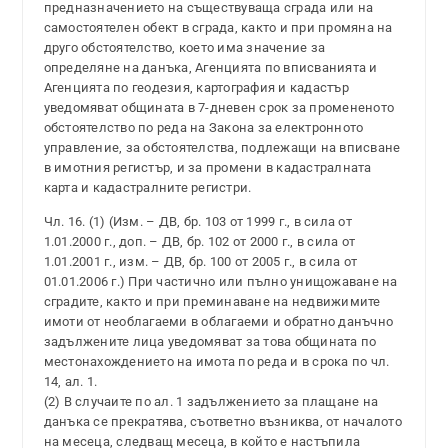
предназначението на съществуваща сграда или на
самостоятелен обект в сграда, както и при промяна на
друго обстоятелство, което има значение за
определяне на данъка, Агенцията по вписванията и
Агенцията по геодезия, картография и кадастър
уведомяват общината в 7-дневен срок за промененото
обстоятелство по реда на Закона за електронното
управление, за обстоятелства, подлежащи на вписване
в имотния регистър, и за промени в кадастралната
карта и кадастралните регистри.
Чл. 16. (1) (Изм. – ДВ, бр. 103 от 1999 г., в сила от
1.01.2000 г., доп. – ДВ, бр. 102 от 2000 г., в сила от
1.01.2001 г., изм. – ДВ, бр. 100 от 2005 г., в сила от
01.01.2006 г.) При частично или пълно унищожаване на
сградите, както и при преминаване на недвижимите
имоти от необлагаеми в облагаеми и обратно данъчно
задължените лица уведомяват за това общината по
местонахождението на имота по реда и в срока по чл.
14, ал. 1.
(2) В случаите по ал. 1 задължението за плащане на
данъка се прекратява, съответно възниква, от началото
на месеца, следващ месеца, в който е настъпила