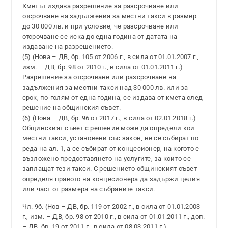
Кметът издава разрешение за разсрочване или
отсрочване на задължения за местни такси в размер
до 30 000 лв. и при условие, че разсрочване или
отсрочване се иска до една година от датата на
издаване на разрешението.
(5) (Нова – ДВ, бр. 105 от 2006 г., в сила от 01.01.2007 г.,
изм. – ДВ, бр. 98 от 2010 г., в сила от 01.01.2011 г.)
Разрешение за отсрочване или разсрочване на
задължения за местни такси над 30 000 лв. или за
срок, по-голям от една година, се издава от кмета след
решение на общинския съвет.
(6) (Нова – ДВ, бр. 96 от 2017 г., в сила от 02.01.2018 г.)
Общинският съвет с решение може да определи кои
местни такси, установени със закон, не се събират по
реда на ал. 1, а се събират от концесионер, на когото е
възложено предоставянето на услугите, за които се
заплащат тези такси. С решението общинският съвет
определя правото на концесионера да задържи целия
или част от размера на събраните такси.
Чл. 9б. (Нов – ДВ, бр. 119 от 2002 г., в сила от 01.01.2003
г., изм. – ДВ, бр. 98 от 2010 г., в сила от 01.01.2011 г., доп.
– ДВ, бр. 19 от 2011 г., в сила от 08.03.2011 г.)