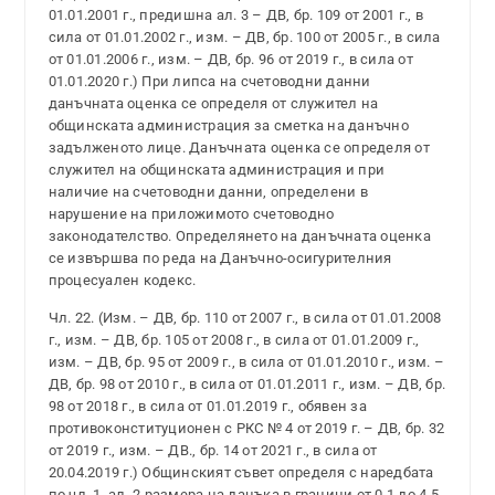
01.01.2001 г., предишна ал. 3 – ДВ, бр. 109 от 2001 г., в
сила от 01.01.2002 г., изм. – ДВ, бр. 100 от 2005 г., в сила
от 01.01.2006 г., изм. – ДВ, бр. 96 от 2019 г., в сила от
01.01.2020 г.) При липса на счетоводни данни
данъчната оценка се определя от служител на
общинската администрация за сметка на данъчно
задълженото лице. Данъчната оценка се определя от
служител на общинската администрация и при
наличие на счетоводни данни, определени в
нарушение на приложимото счетоводно
законодателство. Определянето на данъчната оценка
се извършва по реда на Данъчно-осигурителния
процесуален кодекс.
Чл. 22. (Изм. – ДВ, бр. 110 от 2007 г., в сила от 01.01.2008
г., изм. – ДВ, бр. 105 от 2008 г., в сила от 01.01.2009 г.,
изм. – ДВ, бр. 95 от 2009 г., в сила от 01.01.2010 г., изм. –
ДВ, бр. 98 от 2010 г., в сила от 01.01.2011 г., изм. – ДВ, бр.
98 от 2018 г., в сила от 01.01.2019 г., обявен за
противоконституционен с РКС № 4 от 2019 г. – ДВ, бр. 32
от 2019 г., изм. – ДВ., бр. 14 от 2021 г., в сила от
20.04.2019 г.) Общинският съвет определя с наредбата
по чл. 1, ал. 2 размера на данъка в граници от 0,1 до 4,5