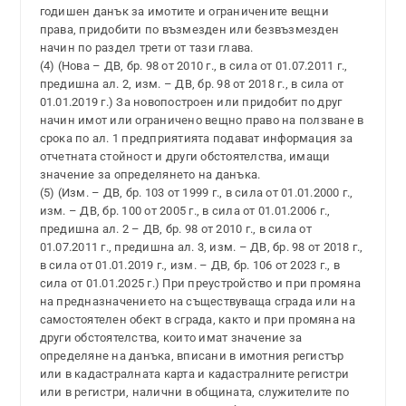
годишен данък за имотите и ограничените вещни
права, придобити по възмезден или безвъзмезден
начин по раздел трети от тази глава.
(4) (Нова – ДВ, бр. 98 от 2010 г., в сила от 01.07.2011 г.,
предишна ал. 2, изм. – ДВ, бр. 98 от 2018 г., в сила от
01.01.2019 г.) За новопостроен или придобит по друг
начин имот или ограничено вещно право на ползване в
срока по ал. 1 предприятията подават информация за
отчетната стойност и други обстоятелства, имащи
значение за определянето на данъка.
(5) (Изм. – ДВ, бр. 103 от 1999 г., в сила от 01.01.2000 г.,
изм. – ДВ, бр. 100 от 2005 г., в сила от 01.01.2006 г.,
предишна ал. 2 – ДВ, бр. 98 от 2010 г., в сила от
01.07.2011 г., предишна ал. 3, изм. – ДВ, бр. 98 от 2018 г.,
в сила от 01.01.2019 г., изм. – ДВ, бр. 106 от 2023 г., в
сила от 01.01.2025 г.) При преустройство и при промяна
на предназначението на съществуваща сграда или на
самостоятелен обект в сграда, както и при промяна на
други обстоятелства, които имат значение за
определяне на данъка, вписани в имотния регистър
или в кадастралната карта и кадастралните регистри
или в регистри, налични в общината, служителите по