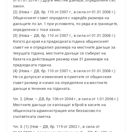
от 01.01.2018 г.) други местни данъци, определени със
закон.
(2) (Нова – ДВ, бр. 110 от 2007 г., в сила от 01.01.2008 г.)
Общинският съвет определя с наредба размера на
данъците по ал. 1 при условията, по реда и в границите,
определени с този закон.
(3) (Нова – ДВ, бр. 110 от 2007 г., в сила от 01.01.2008 г.)
Когато до края на предходната година общинският
съвет не е определил размера на местните данъци за
текущата година, местните данъци се събират на
базата на действащия размер към 31 декември на
предходната година.
(4) (Нова – ДВ, бр. 110 от 2007 г., в сила от 01.01.2008 г.)
Не се допускат изменения в приетите от общинския
съвет размер и начин на определяне на местните
данъци в течение на годината.
Чл. 2. (Изм. – ДВ, бр. 106 от 2004 г., в сила от 1.01.2006 г.)
Местните данъци се заплащат в брой в касите на
общинската администрация или безкасово по
съответната сметка.
Чл. 3. (1) (Нов – ДВ, бр. 119 от 2002 г., в сила от