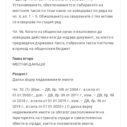
Установяването, обезпечаването и събирането на
местните такси по този закон се извършват по реда на
чл. 4, ал. 1 – 5. Обжалването на свързаните с тях актове
се извършва по същия ред.
Чл. 9в. Когато на общински орган е възложено да
извършва действие или да издава документ, за което е
предвидена държавна такса, събраната такса постъпва
в приход на общинския бюджет.
Глава втора
МЕСТНИ ДАНЪЦИ
Раздел I
Данък върху недвижимите имоти
Чл. 10. (1) (Изм. – ДВ, бр. 106 от 2004 г., в сила от
01.01.2005 г., доп. – ДВ, бр. 39 от 2011 г., изм. – ДВ, бр. 98
от 2018 г., в сила от 01.01.2019 г., изм. – ДВ, бр. 96 от
2019 г., в сила от 01.01.2020 г.) С данък върху
недвижимите имоти се облагат разположените на
територията на страната сгради и самостоятелни
обекти в сгради, както и поземлените имоти,