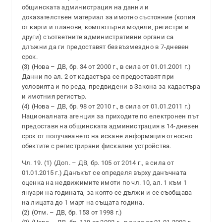
общинската администрация на данни и
доказателствен материал за имотно състояние (копия
от карти и планове, компютърни модели, регистри и
други) съответните административни органи са
длъжни да ги предоставят безвъзмездно в 7-дневен
срок.
(3) (Нова – ДВ, бр. 34 от 2000 г., в сила от 01.01.2001 г.)
Данни по ал. 2 от кадастъра се предоставят при
условията и по реда, предвидени в Закона за кадастъра
и имотния регистър.
(4) (Нова – ДВ, бр. 98 от 2010 г., в сила от 01.01.2011 г.)
Националната агенция за приходите по електронен път
предоставя на общинската администрация в 14-дневен
срок от получаването на искане информация относно
обектите с регистрирани фискални устройства.
Чл. 19. (1) (Доп. – ДВ, бр. 105 от 2014 г., в сила от
01.01.2015 г.) Данъкът се определя върху данъчната
оценка на недвижимите имоти по чл. 10, ал. 1 към 1
януари на годината, за която се дължи и се съобщава
на лицата до 1 март на същата година.
(2) (Отм. – ДВ, бр. 153 от 1998 г.)