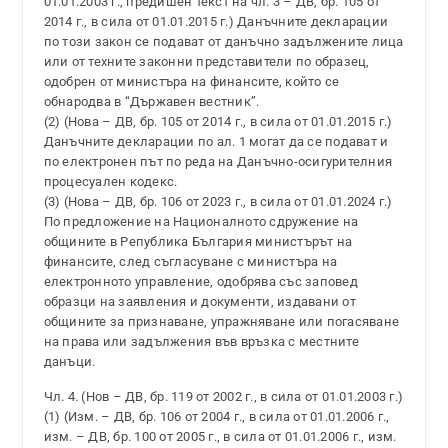
01.01.2003 г., предишен текст на чл. 3 – ДВ, бр. 105 от
2014 г., в сила от 01.01.2015 г.) Данъчните декларации
по този закон се подават от данъчно задължените лица
или от техните законни представители по образец,
одобрен от министъра на финансите, който се
обнародва в “Държавен вестник”.
(2) (Нова – ДВ, бр. 105 от 2014 г., в сила от 01.01.2015 г.)
Данъчните декларации по ал. 1 могат да се подават и
по електронен път по реда на Данъчно-осигурителния
процесуален кодекс.
(3) (Нова – ДВ, бр. 106 от 2023 г., в сила от 01.01.2024 г.)
По предложение на Националното сдружение на
общините в Република България министърът на
финансите, след съгласуване с министъра на
електронното управление, одобрява със заповед
образци на заявления и документи, издавани от
общините за признаване, упражняване или погасяване
на права или задължения във връзка с местните
данъци.
Чл. 4. (Нов – ДВ, бр. 119 от 2002 г., в сила от 01.01.2003 г.)
(1) (Изм. – ДВ, бр. 106 от 2004 г., в сила от 01.01.2006 г.,
изм. – ДВ, бр. 100 от 2005 г., в сила от 01.01.2006 г., изм.