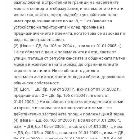
разположени в строителните граници на населените
места и селищните образувания, и поземлените имоти
извън тях, които според подробен устройствен план
имат предназначението по чл. 8, т. 1 от Закона за
устройство на територията и след промяна на
предназначението на земята, когато това се изисква по
реда на специален закон.
(2) (Нова – ДВ, бр. 106 от 2004 г., в сила от 01.01.2005 г.)
Не се облагат с данък поземлените имоти, заети от
улици, пътища от републиканската и общинската пътни
мрежи и железопътната мрежа, до ограничителните
строителни линии. Не се облагат с данък и
поземлените имоти, заети от водни обекти, държавна и
общинска собственост.
(3) (Доп. – ДВ, бр. 109 от 2001 г., в сила от 01.01.2002 г.,
предишна ал. 2 – ДВ, бр. 106 от 2004 г., в сила от
01.01.2005 г.) Не се облагат с данък земеделските земи
и горите, с изключение на застроените земи – за
действително застроената площ и прилежащия й терен.
(4) (Нова – ДВ, бр. 100 от 2005 г., в сила от 01.01.2006 г.,
изм. – ДВ, бр. 105 от 2006 г., в сила от 01.01.2007 г., изм.
– ДВ, бр. 105 от 2008 г., в сила от 01.01.2009 г., изм. – ДВ,
бр. 95 от 2009 г., в сила от 01.01.2010 г., отм. – ДВ, бр. 98