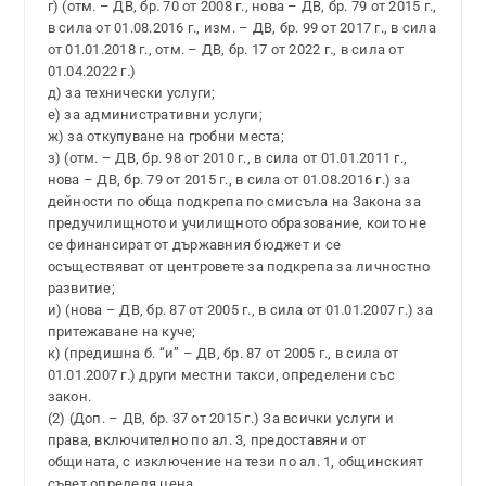
г) (отм. – ДВ, бр. 70 от 2008 г., нова – ДВ, бр. 79 от 2015 г.,
в сила от 01.08.2016 г., изм. – ДВ, бр. 99 от 2017 г., в сила
от 01.01.2018 г., отм. – ДВ, бр. 17 от 2022 г., в сила от
01.04.2022 г.)
д) за технически услуги;
е) за административни услуги;
ж) за откупуване на гробни места;
з) (отм. – ДВ, бр. 98 от 2010 г., в сила от 01.01.2011 г.,
нова – ДВ, бр. 79 от 2015 г., в сила от 01.08.2016 г.) за
дейности по обща подкрепа по смисъла на Закона за
предучилищното и училищното образование, които не
се финансират от държавния бюджет и се
осъществяват от центровете за подкрепа за личностно
развитие;
и) (нова – ДВ, бр. 87 от 2005 г., в сила от 01.01.2007 г.) за
притежаване на куче;
к) (предишна б. “и” – ДВ, бр. 87 от 2005 г., в сила от
01.01.2007 г.) други местни такси, определени със
закон.
(2) (Доп. – ДВ, бр. 37 от 2015 г.) За всички услуги и
права, включително по ал. 3, предоставяни от
общината, с изключение на тези по ал. 1, общинският
съвет определя цена.