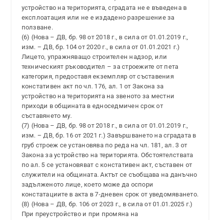
устройство на територията, сградата не е въведена в
експлоатация или не е издадено разрешение за
ползване.
(6) (Нова – ДВ, бр. 98 от 2018 г., в сила от 01.01.2019 г.,
изм. – ДВ, бр. 104 от 2020 г., в сила от 01.01.2021 г.)
Лицето, упражняващо строителен надзор, или
техническият ръководител – за строежите от пета
категория, предоставя екземпляр от съставения
констативен акт по чл. 176, ал. 1 от Закона за
устройство на територията на звеното за местни
приходи в общината в едноседмичен срок от
съставянето му.
(7) (Нова – ДВ, бр. 98 от 2018 г., в сила от 01.01.2019 г.,
изм. – ДВ, бр. 16 от 2021 г.) Завършването на сградата в
груб строеж се установява по реда на чл. 181, ал. 3 от
Закона за устройство на територията. Обстоятелствата
по ал. 5 се установяват с констативен акт, съставен от
служители на общината. Актът се съобщава на данъчно
задълженото лице, което може да оспори
констатациите в акта в 7-дневен срок от уведомяването.
(8) (Нова – ДВ, бр. 106 от 2023 г., в сила от 01.01.2025 г.)
При преустройство и при промяна на