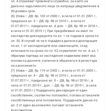
чл. 4 отразяват промяната служебно, за което на
данъчно задълженото лице се изпраща уведомление в
30-дневен срок.
(6) (Нова – ДВ, бр. 102 от 2000 г., в сила от 01.01.2001 г.,
предишна ал. 3 – ДВ, бр. 98 от 2010 г., в сила от
01.07.2011 г., предишна ал. 4, доп. – ДВ, бр. 98 от 2018 г.,
в сила от 01.01.2019 г.) При придобиване на имот по
наследство декларацията по ал. 1 се подава в срока по
чл. 32. В случай че не е подадена данъчна декларация
по ал. 1 от наследниците или заветниците, след
изтичането на срока по чл. 32 служителят по чл. 4, ал. 1
образува партида за наследения недвижим имот въз
основа на данните, налични в общината и в регистъра
на населението.
(7) (Нова – ДВ, бр. 119 от 2002 г., в сила от 01.01.2003 г.,
предишна ал. 4 – ДВ, бр. 98 от 2010 г., в сила от
01.07.2011 г., предишна ал. 5 – ДВ, бр. 98 от 2018 г., в
сила от 01.01.2019 г., доп. – ДВ, бр. 96 от 2019 г., в сила
от 01.01.2020 г.) Подадената декларация от един
съсобственик, съответно ползвател, ползва останалите
съсобственици или ползватели. Подадените данни по
ал. 2 от един възложител ползват останалите
възложители.