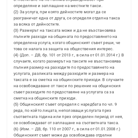
определяне и заплащане на местните такси.
(2) За услуга, при която дейностите могат да се
разграничат една от друга, се определя отделна такса
за всяка от дейностите.
(3) Размерът на таксата може и да не възстановява
пълните разходи на общината по предоставянето на
определена услуга, когато общинският съвет реши, че
това се налага за защита на обществения интерес.
(4) (Доп. – ДВ, бр. 101 от 2013 г., в сила от 01.01.2014 г.) В
случаите, когато размерът на таксите не възстановява
пълния размер на разходите по предоставянето на
услугата, разликата между разходите и размера на
таксата е за сметка на общинските приходи. В случаите
на освобождаване от такси по решение на общинския
съвет разходите по предоставяне на услугата са за
сметка на общинските приходи.
(5) Общинският съвет определя с наредбата по чл. 9
реда, по който лицата, неползващи услугата през
съответната година или през определен период от нея,
се освобождават от заплащане на съответната такса.
(6) (Изм. – ДВ, бр. 110 от 2007 г., в сила от 01.01.2008 г.)
Общинският съвет може да освобождава отделни