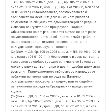
– ДВ, бр. 105 от 2005 г., доп. – ДВ, бр. 105 от 2006 г., в
сила от 01.01.2007 г., изм. – ДВ, бр. 1 от 2019 г., в сила от
01.01.2019 г.) Установяването, обезпечаването и
събирането на местните данъци се извършват от
служители на общинската администрация по реда на
Данъчно-осигурителния процесуален кодекс.
Обжалването на свързаните с тях актове се извършва
по местонахождението на общината, в чийто район е
възникнало задължението, по реда на Данъчно-
осигурителния процесуален кодекс.
(2) (Изм. – ДВ, бр. 105 от 2005 г., изм. – ДВ, бр. 98 от 2010
г., в сила от 01.01.2011 г.) Невнесените в срок данъци по
този закон се събират заедно с лихвите по Закона за
лихвите върху данъци, такси и други подобни държавни
вземания. Принудителното събиране се извършва от
публични изпълнители по реда на Данъчно-
осигурителния процесуален кодекс или от съдебни
изпълнители по реда на Гражданския процесуален
кодекс.
(3) (Нова – ДВ, бр. 100 от 2005 г., в сила от 01.01.2006 г.,
изм. – ДВ, бр. 105 от 2005 г., доп. – ДВ, бр. 95 от 2009 г., в
сила от 01.01.2010 г., доп. – ДВ, бр. 98 от 2010 г., в сила