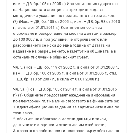
изм. – ДВ, бр. 105 от 2005 г.) Изпълнителният директор
на Националната агенция за приходите издава
методически указания по прилагането на този закон.
(7) (Нова – ДВ, бр. 105 от 2005 г., изм. – ДВ, бр. 98 от 2010
г., в сила от 01.01.2011 г.) Компетентен орган за
отсрочване и разсрочване на местни данъци в размер
до 100 000 лв. и при условие, че отсрочването или
разсрочването се иска до една година от датата на
издаване на разрешението, е кметът на общината, а в
останалите случаи е общинският съвет.
Чл. 5. (Нов – ДВ, бр. 119 от 2002 г., в сила от 01.01.2003 г.,
изм. – ДВ, бр. 100 от 2005 г., в сила от 01.01.2006 г., отм.
– ДВ, бр. 110 от 2007 г., в сила от 01.01.2008 г.)
Чл. 5а. (Нов – ДВ, бр. 105 от 2014 г., в сила от 01.01.2015
г.) (1) Общините предоставят ежедневна информация
по електронен път на Министерството на финансите за:
1. идентификационните данни за задължените лица по
този закон;
2. обектите на облагане с местни данъци и такси,
данъчните им оценки и отчетните им стойности;
3. правата на собственост и ползване върху обектите на