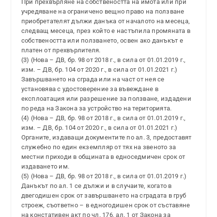
При прехвърляне на собствеността на имота или при
учредяване на ограничено вещно право на ползване
приобретателят дължи данъка от началото на месеца,
следващ месеца, през който е настъпила промяната в
собствеността или ползването, освен ако данъкът е
платен от прехвърлителя.
(3) (Нова – ДВ, бр. 98 от 2018 г., в сила от 01.01.2019 г.,
изм. – ДВ, бр. 104 от 2020 г., в сила от 01.01.2021 г.)
Завършването на сграда или на част от нея се
установява с удостоверение за въвеждане в
експлоатация или разрешение за ползване, издадени
по реда на Закона за устройство на територията.
(4) (Нова – ДВ, бр. 98 от 2018 г., в сила от 01.01.2019 г.,
изм. – ДВ, бр. 104 от 2020 г., в сила от 01.01.2021 г.)
Органите, издаващи документите по ал. 3, предоставят
служебно по един екземпляр от тях на звеното за
местни приходи в общината в едноседмичен срок от
издаването им.
(5) (Нова – ДВ, бр. 98 от 2018 г., в сила от 01.01.2019 г.)
Данъкът по ал. 1 се дължи и в случаите, когато в
двегодишен срок от завършването на сградата в груб
строеж, съответно – в едногодишен срок от съставяне
на констативен акт по чл. 176, ал. 1 от Закона за