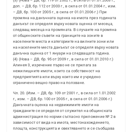
(3) (Нова – ДВ, бр. 119 от 2002 г., в сила от 01.01.2003 г.,
доп. – ДВ, бр. 112 от 2003 г., в сила от 01.01.2004 г., изм.
– ДВ, бр. 100 от 2005 г., в сила от 01.01.2006 г.) При
промяна на данъчната оценка на имота през годината
данъкът се определя върху новата оценка от месеца,
следващ месеца на промяната. В случаите на промяна
от общинските съвети на границите на зоните в
населените места и категориите на вилните зони или
на населените места данъкът се определя върху новата
данъчна оценка от 1 януари на следващата година.
(4) (Нова – ДВ, бр. 95 от 2009 г., в сила от 01.01.2010 г.)
Алинея 3, изречение първо не се прилага за
нежилищните имоти, които са собственост на
предприятията или върху които им е учредено
ограничено вещно право на ползване.
Чл. 20. (Изм. – ДВ, бр. 109 от 2001 г., в сила от 1.01.2002
г., изм. – ДВ, бр. 100 от 2005 г., в сила от 01.01.2006 г.)
Данъчната оценка на недвижимите имоти на
гражданите се определя от служител на общинската
администрация по норми съгласно приложение № 2 в
зависимост от вида на имота, местонахождението,
площта, конструкцията и овехтяването и се съобщава