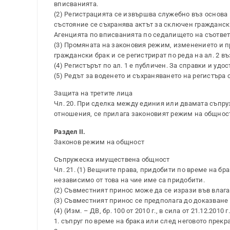
вписванията.
(2) Регистрацията се извършва служебно въз основа 
състояние се съхранява актът за сключен гражданск
Агенцията по вписванията по седалището на съответ
(3) Промяната на законовия режим, изменението и пр
граждански брак и се регистрират по реда на ал. 2 въз 
(4) Регистърът по ал. 1 е публичен. За справки и уд
(5) Редът за воденето и съхраняването на регистъра
Защита на третите лица
Чл. 20. При сделка между единия или двамата съпру
отношения, се прилага законовият режим на общнос
Раздел II.
Законов режим на общност
Съпружеска имуществена общност
Чл. 21. (1) Вещните права, придобити по време на б
независимо от това на чие име са придобити.
(2) Съвместният принос може да се изрази във влаган
(3) Съвместният принос се предполага до доказване 
(4) (Изм. – ДВ, бр. 100 от 2010 г., в сила от 21.12.20
1. съпруг по време на брака или след неговото прекр