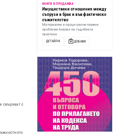
КНИГИ В ПРОДАЖБА
Имуществени отношения между
съпрузи в брак и във фактическо
съжителство
Материални и процесуални правни
проблеми Анализ на съдебната
практика
ДЕТАЙЛИ
ДОБАВИ
е свързват с
лъжностното