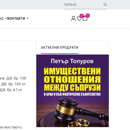
0
0
АС
КОНТАКТИ
АКТУАЛНИ ПРОДУКТИ
изм. ДВ. бр. 100
. ДВ. бр. 103 от
 ДВ. бр. 67 от
чителството.