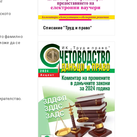
от
нското
Списание "Труд и право"
ето фамилно
може да се
ирателство.