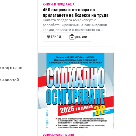
КНИГИ В ПРОДАЖБА
450 въпроса и отговора по
прилагането на Кодекса на труда
Книгата предлага 450 експертно
разработени решения на важни правни
казуси, свързани с прилагането на...
ДЕТАЙЛИ
ДОБАВИ
у под пълно
ен ако той
KНИГИ-ГОДИШНИЦИ