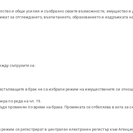
елство и общи усилия и съобразно своите възможности, имущество и 
рижат за отглеждането, възпитанието, образованието и издръжката на
ежду съпрузите са:
 встъпващите в брак не са избрали режим на имуществените си отнош
ра по реда на чл. 19.
де променян по време на брака. Промяната се отбелязва в акта за 
в режим се регистрират в централен електронен регистър към Агенци