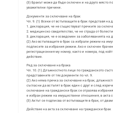
(3) Бракът може да бъде сключен и на друго място 
уважителни причини.
Документи за сключване на брак
Чл. 9. (1) Всеки от встъпващите в брак представя н
1. декларация, че не съществуват пречките за сключва
2. медицинско свидетелство, че не страда от болестите, 
3. декларация, че е осведомен за заболяванията на други
(2) Ако встъпващите в брак са избрали режим на им
подписите за избрания режим. Ако е сключен брачен 
регистрационния му номер, както и номера, под койт
действие.
Ред за сключване на брака
Чл. 10. (1) Длъжностното лице по гражданското съст
представените от тях документи по чл. 9.
(2) Ако няма пречка за сключване на брак, длъжнос
съгласни да встъпят в брак един с друг и след изрич
сключване на граждански брак се отразява избраният
е избран режим на имуществени отношения, в акта с
(3) Актът се подписва от встъпващите в брак, от дв
Действие на акта за сключване на граждански брак