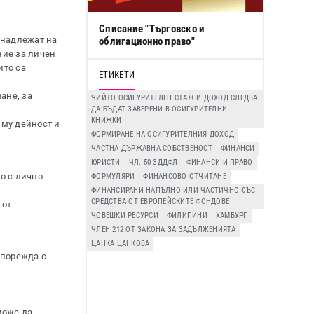
Списание "Търговско и
ринадлежат на
облигационно право"
ние за личен
ито са
ЕТИКЕТИ
ане, за
ЧИЙТО ОСИГУРИТЕЛЕН СТАЖ И ДОХОД СЛЕДВА
ДА БЪДАТ ЗАВЕРЕНИ В ОСИГУРИТЕЛНИ
КНИЖКИ
 му дейност и
ФОРМИРАНЕ НА ОСИГУРИТЕЛНИЯ ДОХОД
ЧАСТНА ДЪРЖАВНА СОБСТВЕНОСТ
ФИНАНСИ
ЮРИСТИ
ЧЛ. 50 ЗДДФЛ
ФИНАНСИ И ПРАВО
ло с лично
ФОРМУЛЯРИ
ФИНАНСОВО ОТЧИТАНЕ
ФИНАНСИРАНИ НАПЪЛНО ИЛИ ЧАСТИЧНО СЪС
СРЕДСТВА ОТ ЕВРОПЕЙСКИТЕ ФОНДОВЕ
 от
ЧОВЕШКИ РЕСУРСИ
ФИЛИПИНИ
ХАМБУРГ
ЧЛЕН 212 ОТ ЗАКОНА ЗА ЗАДЪЛЖЕНИЯТА
ЦАНКА ЦАНКОВА
зпорежда с
може да