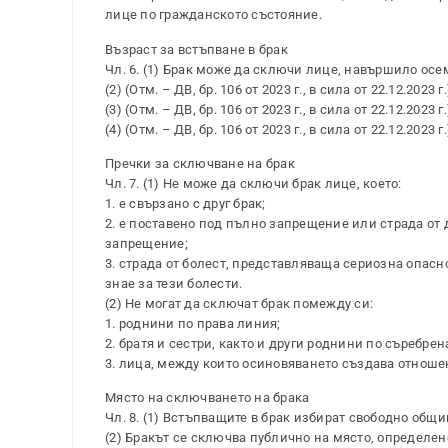
лице по гражданското състояние.
Възраст за встъпване в брак
Чл. 6. (1) Брак може да сключи лице, навършило осе
(2) (Отм. – ДВ, бр. 106 от 2023 г., в сила от 22.12.2023 г.
(3) (Отм. – ДВ, бр. 106 от 2023 г., в сила от 22.12.2023 г.
(4) (Отм. – ДВ, бр. 106 от 2023 г., в сила от 22.12.2023 г.
Пречки за сключване на брак
Чл. 7. (1) Не може да сключи брак лице, което:
1. е свързано с друг брак;
2. е поставено под пълно запрещение или страда от
запрещение;
3. страда от болест, представляваща сериозна опасно
знае за тези болести.
(2) Не могат да сключат брак помежду си:
1. роднини по права линия;
2. братя и сестри, както и други роднини по съребре
3. лица, между които осиновяването създава отношен
Място на сключването на брака
Чл. 8. (1) Встъпващите в брак избират свободно общин
(2) Бракът се сключва публично на място, определен