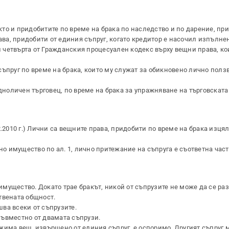
акто и придобитите по време на брака по наследство и по дарение, п
рава, придобити от единия съпруг, когато кредитор е насочил изпълне
 и четвърта от Гражданския процесуален кодекс върху вещни права, ко
ъпруг по време на брака, които му служат за обикновено лично ползв
едноличен търговец, по време на брака за упражняване на търговската
21.12.2010 г.) Лични са вещните права, придобити по време на брака изця
но имущество по ал. 1, лично притежание на съпруга е съответна част
 имущество. Докато трае бракът, никой от съпрузите не може да се ра
твената общност.
ва всеки от съпрузите.
съвместно от двамата съпрузи.
жима вещ, извършено от единия съпруг, е оспоримо. Другият съпруг 