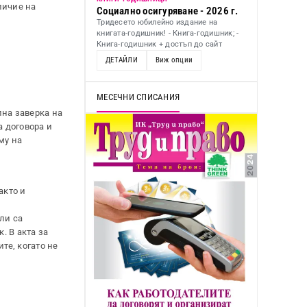
личие на
Социално осигуряване - 2026 г.
Тридесето юбилейно издание на
книгата-годишник! - Книга-годишник; -
Книга-годишник + достъп до сайт
ДЕТАЙЛИ
Виж опции
МЕСЕЧНИ СПИСАНИЯ
лна заверка на
а договора и
му на
акто и
ли са
. В акта за
те, когато не