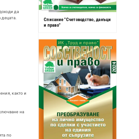
доходи да
 децата.
Списание "Счетоводство, данъци
и право"
ения, както и
сключване на
ята по