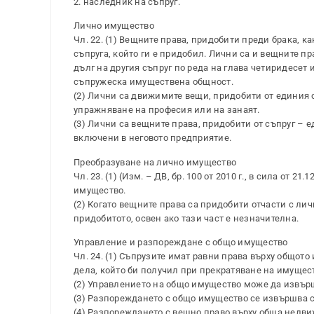
2. наследник на съпруг.
Лично имущество
Чл. 22. (1) Вещните права, придобити преди брака, к
съпруга, който ги е придобил. Лични са и вещните п
дълг на другия съпруг по реда на глава четиридесет
съпружеска имуществена общност.
(2) Лични са движимите вещи, придобити от единия с
упражняване на професия или на занаят.
(3) Лични са вещните права, придобити от съпруг – 
включени в неговото предприятие.
Преобразуване на лично имущество
Чл. 23. (1) (Изм. – ДВ, бр. 100 от 2010 г., в сила от 
имущество.
(2) Когато вещните права са придобити отчасти с лич
придобитото, освен ако тази част е незначителна.
Управление и разпореждане с общо имущество
Чл. 24. (1) Съпрузите имат равни права върху общото
дела, който би получил при прекратяване на имущес
(2) Управлението на общо имущество може да извърш
(3) Разпореждането с общо имущество се извършва 
(4) Разпореждането с вещно право върху обща недви