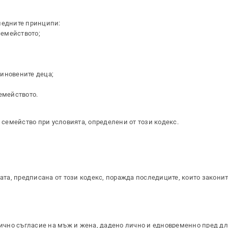
ледните принципи:
семейството;
синовените деца;
емейството.
а семейство при условията, определени от този кодекс.
мата, предписана от този кодекс, поражда последиците, които законит
зрично съгласие на мъж и жена, дадено лично и едновременно пред д