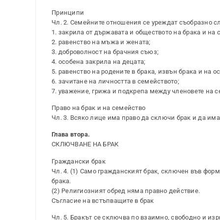
Принципи
Чл. 2. Семейните отношения се уреждат съобразно с
1. закрила от държавата и обществото на брака и на 
2. равенство на мъжа и жената;
3. доброволност на брачния съюз;
4. особена закрила на децата;
5. равенство на родените в брака, извън брака и на о
6. зачитане на личността в семейството;
7. уважение, грижа и подкрепа между членовете на с
Право на брак и на семейство
Чл. 3. Всяко лице има право да сключи брак и да им
Глава втора.
СКЛЮЧВАНЕ НА БРАК
Граждански брак
Чл. 4. (1) Само гражданският брак, сключен във фор
брака.
(2) Религиозният обред няма правно действие.
Съгласие на встъпващите в брак
Чл. 5. Бракът се сключва по взаимно, свободно и и