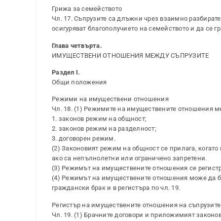
Грижа за семейството
Чл. 17. Съпрузите са длъжни чрез взаимно разбират
осигуряват благополучието на семейството и да се г
Глава четвърта.
ИМУЩЕСТВЕНИ ОТНОШЕНИЯ МЕЖДУ СЪПРУЗИТЕ
Раздел I.
Общи положения
Режими на имуществени отношения
Чл. 18. (1) Режимите на имуществените отношения м
1. законов режим на общност;
2. законов режим на разделност;
3. договорен режим.
(2) Законовият режим на общност се прилага, когато
ако са непълнолетни или ограничено запретени.
(3) Режимът на имуществените отношения се регистри
(4) Режимът на имуществените отношения може да бъ
граждански брак и в регистъра по чл. 19.
Регистър на имуществените отношения на съпрузите
Чл. 19. (1) Брачните договори и приложимият законо