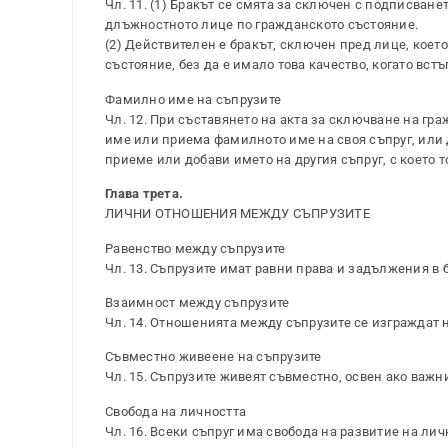
Чл. 11. (1) Бракът се смята за сключен с подписване
длъжностното лице по гражданското състояние.
(2) Действителен е бракът, сключен пред лице, кое
състояние, без да е имало това качество, когато встъ
Фамилно име на съпрузите
Чл. 12. При съставянето на акта за сключване на гр
име или приема фамилното име на своя съпруг, или 
приеме или добави името на другия съпруг, с което т
Глава трета.
ЛИЧНИ ОТНОШЕНИЯ МЕЖДУ СЪПРУЗИТЕ
Равенство между съпрузите
Чл. 13. Съпрузите имат равни права и задължения в 
Взаимност между съпрузите
Чл. 14. Отношенията между съпрузите се изграждат 
Съвместно живеене на съпрузите
Чл. 15. Съпрузите живеят съвместно, освен ако важн
Свобода на личността
Чл. 16. Всеки съпруг има свобода на развитие на лич