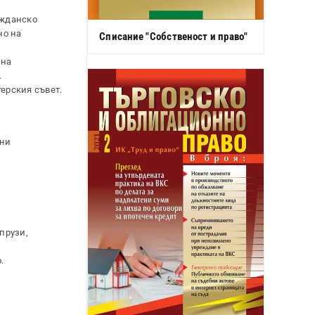
ажданско
но на
Списание "Собственост и право"
 на
.
терския съвет.
ени
прузи,
.