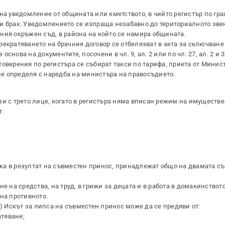
на уведомление от общината или кметството, в чийто регистър по гр
и брак. Уведомлението се изпраща незабавно до териториалното зве
ния окръжен съд, в района на който се намира общината.
екратяването на брачния договор се отбелязват в акта за сключване
основа на документите, посочени в чл. 9, ал. 2 или по чл. 27, ал. 2 и 3
остоверения по регистъра се събират такси по тарифа, приета от Минис
 се определя с наредба на министъра на правосъдието.
зи с трето лице, когато в регистъра няма вписан режим на имуществ
т.
рака в резултат на съвместен принос, принадлежат общо на двамата съ
е на средства, на труд, в грижи за децата и в работа в домакинството
на противното.
10 г.) Искът за липса на съвместен принос може да се предяви от:
атяване;