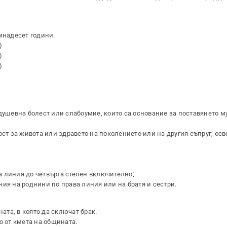
мнадесет години.
)
)
)
 душевна болест или слабоумие, които са основание за поставянето м
ст за живота или здравето на поколението или на другия съпруг, осв
на линия до четвърта степен включително;
ия на роднини по права линия или на братя и сестри.
ата, в която да сключат брак.
о от кмета на общината.