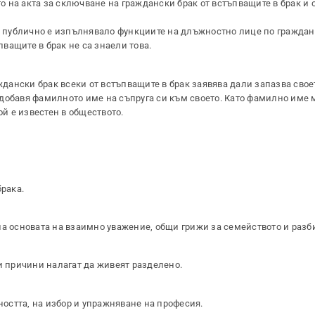
то на акта за сключване на граждански брак от встъпващите в брак и 
то публично е изпълнявало функциите на длъжностно лице по гражда
пващите в брак не са знаели това.
аждански брак всеки от встъпващите в брак заявява дали запазва сво
добавя фамилното име на съпруга си към своето. Като фамилно име 
ой е известен в обществото.
брака.
на основата на взаимно уважение, общи грижи за семейството и разб
и причини налагат да живеят разделено.
ността, на избор и упражняване на професия.