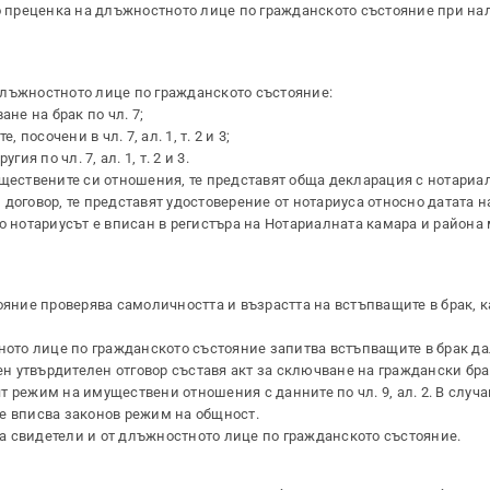
по преценка на длъжностното лице по гражданското състояние при на
а длъжностното лице по гражданското състояние:
не на брак по чл. 7;
посочени в чл. 7, ал. 1, т. 2 и 3;
я по чл. 7, ал. 1, т. 2 и 3.
уществените си отношения, те представят обща декларация с нотариа
договор, те представят удостоверение от нотариуса относно датата н
о нотариусът е вписан в регистъра на Нотариалната камара и района 
ояние проверява самоличността и възрастта на встъпващите в брак, к
тното лице по гражданското състояние запитва встъпващите в брак да
ен утвърдителен отговор съставя акт за сключване на граждански брак
 режим на имуществени отношения с данните по чл. 9, ал. 2. В случаи
е вписва законов режим на общност.
ама свидетели и от длъжностното лице по гражданското състояние.