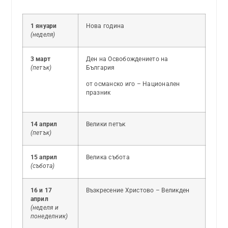
1 януари
Нова година
(неделя)
3 март
Ден на Освобождението на
(петък)
България
от османско иго – Национален
празник
14 април
Велики петък
(петък)
15 април
Велика събота
(събота)
16 и 17
Възкресение Христово – Великден
април
(неделя и
понеделник)