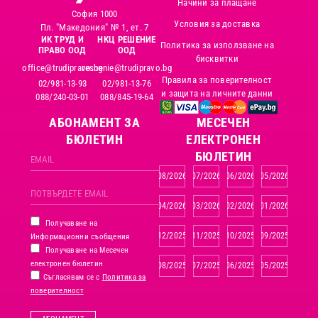
Начини за плащане
София 1000
Условия за доставка
Пл. "Македония" № 1, ет. 7
ИК ТРУД И
НКЦ РЕШЕНИЕ
Политика за използване на
ПРАВО ООД
ООД
бисквитки
office@trudipravo.bg
reshenie@trudipravo.bg
Правила за поверителност
02/981-13-93
02/981-13-76
и защита на личните данни
088/240-03-01
088/845-19-64
АБОНАМЕНТ ЗА
MЕСЕЧЕН
БЮЛЕТИН
ЕЛЕКТРОНЕН
БЮЛЕТИН
08/2026
07/2026
06/2026
05/2026
04/2026
03/2026
02/2026
01/2026
Получаване на
12/2025
11/2025
10/2025
09/2025
Информационни съобщения
Получаване на Месечен
електронен бюлетин
08/2025
07/2025
06/2025
05/2025
Съгласявам се с
Политика за
поверителност