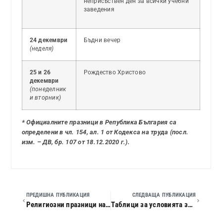
неприсъствен ден за всички учебни
заведения
24 декември
Бъдни вечер
(неделя)
25 и 26
Рождество Христово
декември
(понеделник
и вторник)
* Официалните празници в Република България са
определени в чл. 154, ал. 1 от Кодекса на труда (посл.
изм. – ДВ, бр. 107 от 18.12.2020 г.).
ПРЕДИШНА ПУБЛИКАЦИЯ
СЛЕДВАЩА ПУБЛИКАЦИЯ
Религиозни празници на вероизповеданията, различни от източноправославното през 2023 година
Таблици за условията за придобиване право на пенсия за осигурителен стаж и възраст