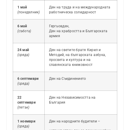
1 май
Ден на труда и на международната
(понеделник)
работническа солидарност
6 май
Гергьовден,
(събота)
Ден на храбростта и Българската
армия
24 май
Ден на светите братя Кирил и
(сряда)
Методий, на българската азбука,
просвета и култура и на
славянската книжовност
6 септември
Ден на Съединението
(сряда)
22
Ден на Независимостта на
септември
България
(петък)
1 ноември
Ден на народните будители –
(сряда)