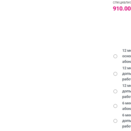
специалис
12 м
осно
абон
12 м
допъ
рабо
12 м
допъ
рабо
6 ме
абон
6 ме
допъ
рабо