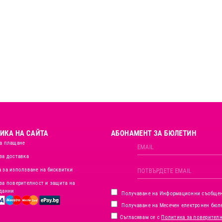
ИКА НА САЙТА
АБОНАМЕНТ ЗА БЮЛЕТИН
а плащане
за доставка
 за използване на бисквитки
за поверителност и защита на
данни
Получаване на Информационни съобще
Получаване на Месечен електронен бюл
Съгласявам се с
Политика за поверител