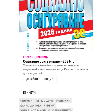
KНИГИ-ГОДИШНИЦИ
Социално осигуряване - 2026 г.
Тридесето юбилейно издание на книгата-
годишник! - Книга-годишник; - Книга-годишник +
достъп до сайт
ДЕТАЙЛИ
ОПЦИИ
ЕТИКЕТИ
ФИНАНСИ
ЧЛ. 50 ЗДДФЛ
ФИЛИПИНИ
ЦАНКА ЦАНКОВА
ХАМБУРГ
ЧЛЕН 212 ОТ ЗАКОНА ЗА ЗАДЪЛЖЕНИЯТА