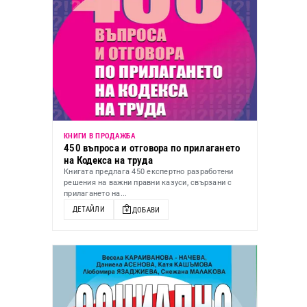
КНИГИ В ПРОДАЖБА
450 въпроса и отговора по прилагането
на Кодекса на труда
Книгата предлага 450 експертно разработени
решения на важни правни казуси, свързани с
прилагането на...
ДЕТАЙЛИ
ДОБАВИ