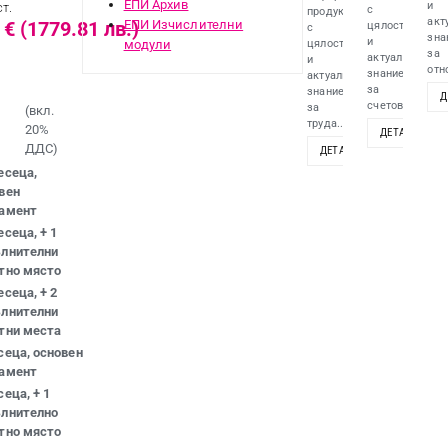
ЕПИ Архив
и
т.
с
продукт
акт
ЕПИ Изчислителни
цялостно
с
зна
и
цялостно
модули
за
актуално
и
отн
знание
актуално
за
знание
Д
счетоводство,..
за
(вкл.
труда...
20%
ДЕТАЙЛИ
ДДС)
ДЕТАЙЛИ
ОПЦИИ
есеца,
вен
амент
есеца, + 1
лнителни
тно място
есеца, + 2
лнителни
тни места
сеца, основен
амент
сеца, + 1
лнително
тно място