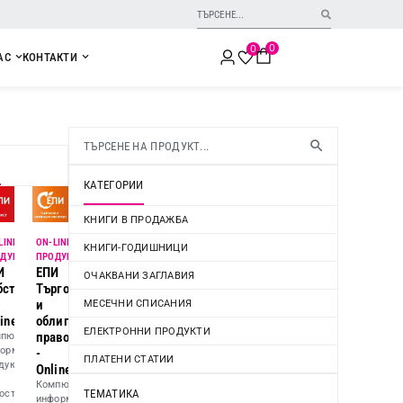
0
0
АС
КОНТАКТИ
И
КАТЕГОРИИ
КНИГИ В ПРОДАЖБА
LINE
ON-LINE
KНИГИ-ГОДИШНИЦИ
ДУКТ
ПРОДУКТ
И
ЕПИ
ОЧАКВАНИ ЗАГЛАВИЯ
во
бственост
Търговско
и
МЕСЕЧНИ СПИСАНИЯ
ine
облигационно
ЕЛЕКТРОННИ ПРОДУКТИ
право
пютърен
ормационен
-
ПЛАТЕНИ СТАТИИ
дукт
Online
н
Компютърен
ТЕМАТИКА
остно
информационен