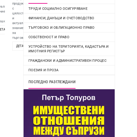
продукт
уално
с
ТРУД И СОЦИАЛНО ОСИГУРЯВАНЕ
ние
цялостно
ФИНАНСИ, ДАНЪЦИ И СЧЕТОВОДСТВО
и
ошенията...
актуално
ТЪРГОВСКО И ОБЛИГАЦИОННО ПРАВО
знание
ЕТАЙЛИ
ОПЦИИ
.
за
СОБСТВЕНОСТ И ПРАВО
търговско...
ОПЦИИ
ДЕТАЙЛИ
ОПЦИИ
УСТРОЙСТВО НА ТЕРИТОРИЯТА, КАДАСТЪРА И
ИМОТНИЯ РЕГИСТЪР
ГРАЖДАНСКИ И АДМИНИСТРАТИВЕН ПРОЦЕС
ПОЕЗИЯ И ПРОЗА
ПОСЛЕДНО РАЗГЛЕЖДАНИ