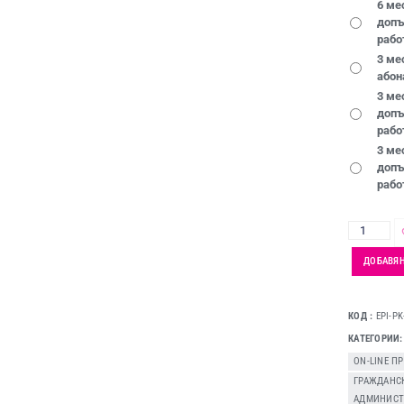
6 ме
допъ
рабо
3 ме
абон
3 ме
допъ
рабо
3 ме
допъ
рабо
ДОБАВЯН
КОД
EPI-P
КАТЕГОРИИ
ON-LINE П
ГРАЖДАНС
АДМИНИСТ