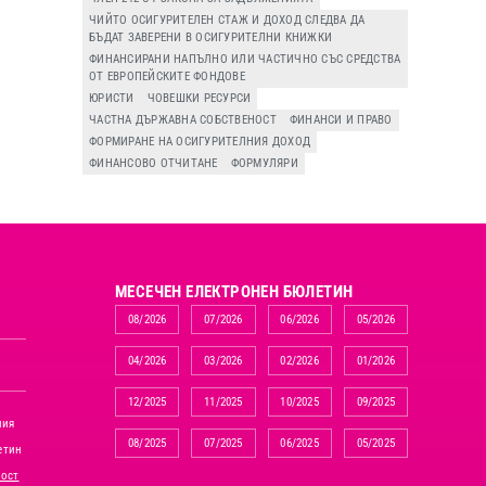
ЧИЙТО ОСИГУРИТЕЛЕН СТАЖ И ДОХОД СЛЕДВА ДА
БЪДАТ ЗАВЕРЕНИ В ОСИГУРИТЕЛНИ КНИЖКИ
ФИНАНСИРАНИ НАПЪЛНО ИЛИ ЧАСТИЧНО СЪС СРЕДСТВА
ОТ ЕВРОПЕЙСКИТЕ ФОНДОВЕ
ЮРИСТИ
ЧОВЕШКИ РЕСУРСИ
ЧАСТНА ДЪРЖАВНА СОБСТВЕНОСТ
ФИНАНСИ И ПРАВО
ФОРМИРАНЕ НА ОСИГУРИТЕЛНИЯ ДОХОД
ФИНАНСОВО ОТЧИТАНЕ
ФОРМУЛЯРИ
MЕСЕЧЕН ЕЛЕКТРОНЕН БЮЛЕТИН
08/2026
07/2026
06/2026
05/2026
04/2026
03/2026
02/2026
01/2026
12/2025
11/2025
10/2025
09/2025
ния
08/2025
07/2025
06/2025
05/2025
етин
ност