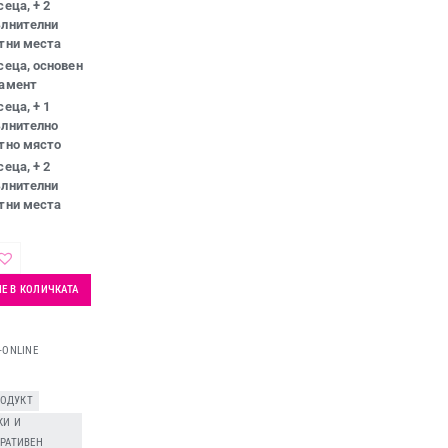
сеца, + 2
лнителни
тни места
сеца, основен
амент
сеца, + 1
лнително
тно място
сеца, + 2
лнителни
тни места
Е В КОЛИЧКАТА
K-ONLINE
РОДУКТ
,
КИ И
РАТИВЕН