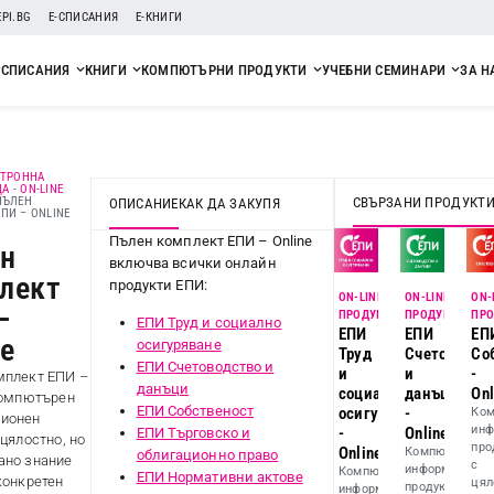
EPI.BG
Е-СПИСАНИЯ
Е-КНИГИ
СПИСАНИЯ
КНИГИ
КОМПЮТЪРНИ ПРОДУКТИ
УЧЕБНИ СЕМИНАРИ
ЗА Н
КТРОННА
ЦА
-
ON-LINE
СВЪРЗАНИ ПРОДУКТ
ПЪЛЕН
ОПИСАНИЕ
КАК ДА ЗАКУПЯ
ПИ – ONLINE
Пълен комплект ЕПИ – Online
н
включва всички онлайн
лект
продукти ЕПИ:
ON-LINE
ON-LINE
ON-
–
ПРОДУКТ
ПРОДУКТ
ПРО
ЕПИ Труд и социално
ЕПИ
ЕПИ
ЕП
ne
осигуряване
Труд
Счетоводст
Со
ЕПИ Счетоводство и
и
и
-
мплект ЕПИ –
данъци
социално
данъци
Onl
компютърен
ЕПИ Собственост
осигуряване
-
Ком
ионен
инф
-
Online
ЕПИ Търговско и
 цялостно, но
про
Online
Компютърен
облигационно право
ано знание
с
информационе
Компютърен
ЕПИ Нормативни актове
конкретен
цял
продукт
информационен