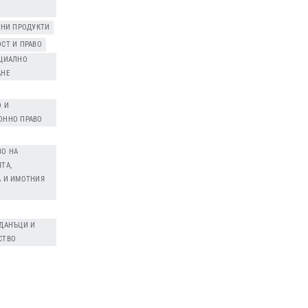
ННИ ПРОДУКТИ
,
СТ И ПРАВО
,
ОЦИАЛНО
АНЕ
О И
ОННО ПРАВО
ВО НА
ТА,
А И ИМОТНИЯ
 ДАНЪЦИ И
СТВО