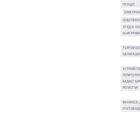
ПРОЦЕС
,
ЕЛЕКТРО
СОБСТВЕНО
ТРУД И С
ОСИГУРЯВ
,
ТЪРГОВСК
ОБЛИГАЦИ
,
УСТРОЙСТ
ТЕРИТОРИЯ
КАДАСТЪР
РЕГИСТЪР
,
ФИНАНСИ,
СЧЕТОВОД