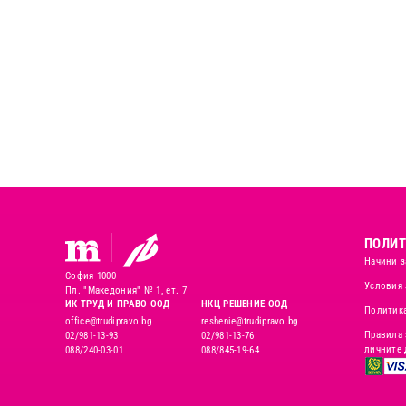
ПОЛИТ
Начини з
София 1000
Условия 
Пл. "Македония" № 1, ет. 7
ИК ТРУД И ПРАВО ООД
НКЦ РЕШЕНИЕ ООД
Политика
office@trudipravo.bg
reshenie@trudipravo.bg
Правила 
02/981-13-93
02/981-13-76
личните 
088/240-03-01
088/845-19-64