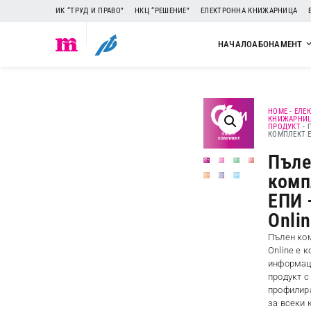
ИК “ТРУД И ПРАВО”
НКЦ “РЕШЕНИЕ”
ЕЛЕКТРОННА КНИЖАРНИЦА
НАЧАЛО
АБОНАМЕНТ
HOME
-
ЕЛЕ
КНИЖАРНИ
ПРОДУКТ
-
КОМПЛЕКТ Е
Пъле
комп
ЕПИ 
Onli
Пълен ко
Online е 
информац
продукт с
профилир
за всеки 