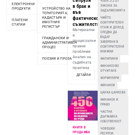
ЧЛЕН 212 ОТ
ЕЛЕКТРОННИ
в брак и
ЗАКОНА ЗА
ПРОДУКТИ
УСТРОЙСТВО НА
ЗАДЪЛЖЕНИЯТА
във
ТЕРИТОРИЯТА,
фактическо
КАДАСТЪРА И
ЧИЙТО
ПЛАТЕНИ
ИМОТНИЯ
ОСИГУРИТЕЛЕН
съжителство
СТАТИИ
РЕГИСТЪР
СТАЖ И ДОХОД
Материални
СЛЕДВА ДА
и
БЪДАТ
ГРАЖДАНСКИ И
процесуални
ЗАВЕРЕНИ В
АДМИНИСТРАТИВЕН
правни
ОСИГУРИТЕЛНИ
ПРОЦЕС
проблеми
КНИЖКИ
Анализ на
ПОЕЗИЯ И ПРОЗА
ФИЛИПИНИ
съдебната
ФИНАНСОВО
практика
ОТЧИТАНЕ
ДЕТАЙЛИ
ДОБАВИ
ФОРМУЛЯРИ
ФИНАНСИ
ЦАНКА ЦАНКОВА
ФИНАНСИ И
ПРАВО
ЧАСТНА
ДЪРЖАВНА
СОБСТВЕНОСТ
КНИГИ В
ЧОВЕШКИ
ПРОДАЖБА
РЕСУРСИ