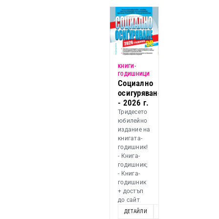
KНИГИ-
ГОДИШНИЦИ
Социално
осигуряване
- 2026 г.
Тридесето
юбилейно
издание на
книгата-
годишник!
- Книга-
годишник;
- Книга-
годишник
+ достъп
до сайт
ДЕТАЙЛИ
ОПЦИИ