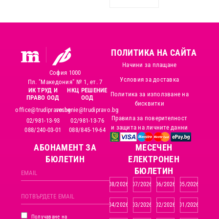
ПОЛИТИКА НА САЙТА
Начини за плащане
София 1000
Условия за доставка
Пл. "Македония" № 1, ет. 7
ИК ТРУД И
НКЦ РЕШЕНИЕ
Политика за използване на
ПРАВО ООД
ООД
бисквитки
office@trudipravo.bg
reshenie@trudipravo.bg
Правила за поверителност
02/981-13-93
02/981-13-76
и защита на личните данни
088/240-03-01
088/845-19-64
АБОНАМЕНТ ЗА
MЕСЕЧЕН
БЮЛЕТИН
ЕЛЕКТРОНЕН
БЮЛЕТИН
08/2026
07/2026
06/2026
05/2026
04/2026
03/2026
02/2026
01/2026
Получаване на