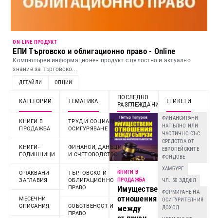
ON-LINE ПРОДУКТ
ЕПИ Търговско и облигационно право - Online
Компютърен информационен продукт с цялостно и актуално
знание за търговско...
ДЕТАЙЛИ
ОПЦИИ
ПОСЛЕДНО
КАТЕГОРИИ
ТЕМАТИКА
ЕТИКЕТИ
РАЗГЛЕЖДАНИ
ФИНАНСИРАНИ
КНИГИ В
ТРУД И СОЦИАЛНО
НАПЪЛНО ИЛИ
ПРОДАЖБА
ОСИГУРЯВАНЕ
ЧАСТИЧНО СЪС
СРЕДСТВА ОТ
KНИГИ-
ФИНАНСИ, ДАНЪЦИ
ЕВРОПЕЙСКИТЕ
ГОДИШНИЦИ
И СЧЕТОВОДСТВО
ФОНДОВЕ
ХАМБУРГ
КНИГИ В
ОЧАКВАНИ
ТЪРГОВСКО И
ПРОДАЖБА
ЗАГЛАВИЯ
ОБЛИГАЦИОННО
ЧЛ. 50 ЗДДФЛ
Имуществени
ПРАВО
ФОРМИРАНЕ НА
отношения
МЕСЕЧНИ
ОСИГУРИТЕЛНИЯ
СПИСАНИЯ
СОБСТВЕНОСТ И
между
ДОХОД
ПРАВО
съпрузи