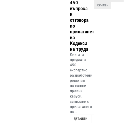
450
ЮРИСТИ
въпроса
и
отговора
по
прилагането
на
Кодекса
на труда
Книгата
предлага
450
експертно
разработени
решения
на важни
правни
казуси,
свързани с
прилагането
на...
ДЕТАЙЛИ
ДОБАВИ