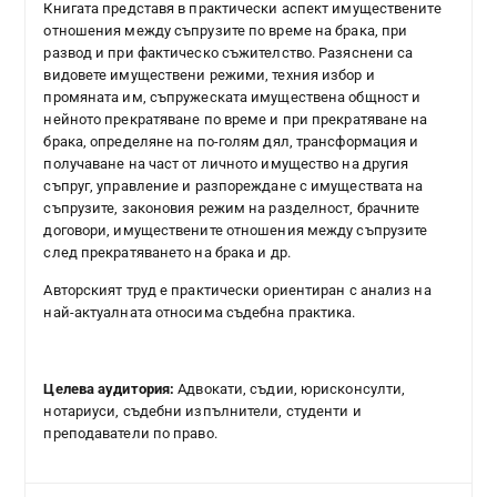
Книгата представя в практически аспект имуществените
отношения между съпрузите по време на брака, при
развод и при фактическо съжителство. Разяснени са
видовете имуществени режими, техния избор и
промяната им, съпружеската имуществена общност и
нейното прекратяване по време и при прекратяване на
брака, определяне на по-голям дял, трансформация и
получаване на част от личното имущество на другия
съпруг, управление и разпореждане с имуществата на
съпрузите, законовия режим на разделност, брачните
договори, имуществените отношения между съпрузите
след прекратяването на брака и др.
Авторският труд е практически ориентиран с анализ на
най-актуалната относима съдебна практика.
Целева аудитория:
Адвокати, съдии, юрисконсулти,
нотариуси, съдебни изпълнители, студенти и
преподаватели по право.