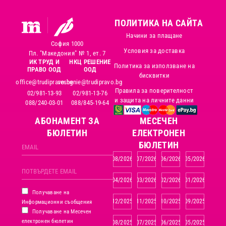
ПОЛИТИКА НА САЙТА
Начини за плащане
София 1000
Условия за доставка
Пл. "Македония" № 1, ет. 7
ИК ТРУД И
НКЦ РЕШЕНИЕ
Политика за използване на
ПРАВО ООД
ООД
бисквитки
office@trudipravo.bg
reshenie@trudipravo.bg
Правила за поверителност
02/981-13-93
02/981-13-76
и защита на личните данни
088/240-03-01
088/845-19-64
АБОНАМЕНТ ЗА
MЕСЕЧЕН
БЮЛЕТИН
ЕЛЕКТРОНЕН
БЮЛЕТИН
08/2026
07/2026
06/2026
05/2026
04/2026
03/2026
02/2026
01/2026
Получаване на
12/2025
11/2025
10/2025
09/2025
Информационни съобщения
Получаване на Месечен
електронен бюлетин
08/2025
07/2025
06/2025
05/2025