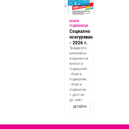
KНИГИ-
ГОДИШНИЦИ
Социално
осигуряване
- 2026 г.
Тридесето
юбилейно
издание на
книгата-
годишник!
- Книга-
годишник;
- Книга-
годишник
+ достъп
до сайт
ДЕТАЙЛИ
ОПЦИИ