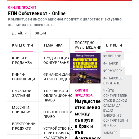
ON-LINE ПРОДУКТ
ЕПИ Собственост - Online
Компютърен информационен продукт с цялостно и актуално
знание за отношенията...
ДЕТАЙЛИ
ОПЦИИ
ПОСЛЕДНО
КАТЕГОРИИ
ТЕМАТИКА
ЕТИКЕТИ
РАЗГЛЕЖДАНИ
ФИЛИПИНИ
КНИГИ В
ТРУД И СОЦИАЛНО
ПРОДАЖБА
ОСИГУРЯВАНЕ
ФИНАНСИ
ФОРМУЛЯРИ
KНИГИ-
ФИНАНСИ, ДАНЪЦИ
ФИНАНСОВО
ГОДИШНИЦИ
И СЧЕТОВОДСТВО
ОТЧИТАНЕ
КНИГИ В
ЧИЙТО
ОЧАКВАНИ
ТЪРГОВСКО И
ПРОДАЖБА
ЗАГЛАВИЯ
ОБЛИГАЦИОННО
ОСИГУРИТЕЛЕН
Имуществени
ПРАВО
СТАЖ И ДОХОД
СЛЕДВА ДА
отношения
МЕСЕЧНИ
БЪДАТ
СПИСАНИЯ
СОБСТВЕНОСТ И
между
ЗАВЕРЕНИ В
ПРАВО
съпрузи
ОСИГУРИТЕЛНИ
ЕЛЕКТРОННИ
в брак и
КНИЖКИ
ПРОДУКТИ
УСТРОЙСТВО НА
във
ХАМБУРГ
ТЕРИТОРИЯТА,
фактическо
КАДАСТЪРА И