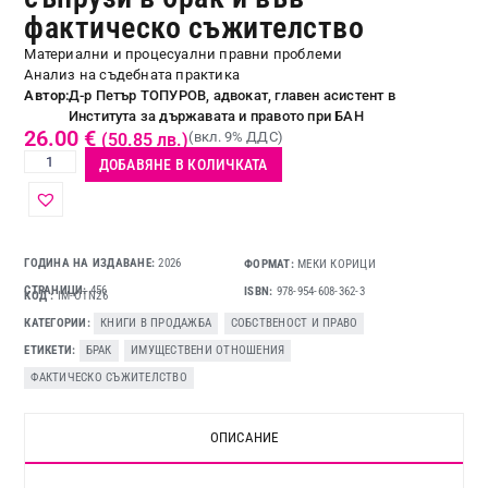
фактическо съжителство
Материални и процесуални правни проблеми
Анализ на съдебната практика
Автор:
Д-р Петър ТОПУРОВ, адвокат, главен асистент в
Института за държавата и правото при БАН
26.00
€
(вкл. 9% ДДС)
(50.85 лв.)
ДОБАВЯНЕ В КОЛИЧКАТА
ГОДИНА НА ИЗДАВАНЕ:
2026
ФОРМАТ:
МЕКИ КОРИЦИ
СТРАНИЦИ:
456
ISBN:
978-954-608-362-3
КОД
IM-OTN26
КАТЕГОРИИ
КНИГИ В ПРОДАЖБА
,
СОБСТВЕНОСТ И ПРАВО
ЕТИКЕТИ
БРАК
,
ИМУЩЕСТВЕНИ ОТНОШЕНИЯ
,
ФАКТИЧЕСКО СЪЖИТЕЛСТВО
ОПИСАНИЕ