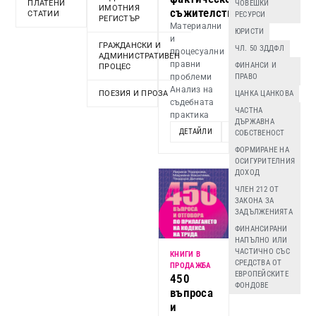
ПЛАТЕНИ
ЧОВЕШКИ
ИМОТНИЯ
съжителство
СТАТИИ
РЕСУРСИ
РЕГИСТЪР
Материални
ЮРИСТИ
и
ГРАЖДАНСКИ И
ЧЛ. 50 ЗДДФЛ
процесуални
АДМИНИСТРАТИВЕН
правни
ФИНАНСИ И
ПРОЦЕС
проблеми
ПРАВО
Анализ на
ПОЕЗИЯ И ПРОЗА
ЦАНКА ЦАНКОВА
съдебната
ЧАСТНА
практика
ДЪРЖАВНА
ДЕТАЙЛИ
ДОБАВИ
СОБСТВЕНОСТ
ФОРМИРАНЕ НА
ОСИГУРИТЕЛНИЯ
ДОХОД
ЧЛЕН 212 ОТ
ЗАКОНА ЗА
ЗАДЪЛЖЕНИЯТА
ФИНАНСИРАНИ
НАПЪЛНО ИЛИ
ЧАСТИЧНО СЪС
КНИГИ В
СРЕДСТВА ОТ
ПРОДАЖБА
ЕВРОПЕЙСКИТЕ
450
ФОНДОВЕ
въпроса
и