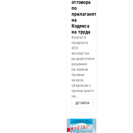
отговора
по
прилагането
на
Кодекса
на труда
Книгата
предлага
450
експертно
разработени
решения
на важни
правни
казуси,
свързани с
прилагането
на...
ДЕТАЙЛИ
ДОБАВИ