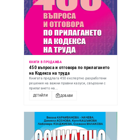
КНИГИ В ПРОДАЖБА
450 въпроса и отговора по прилагането
на Кодекса на труда
Книгата предлага 450 експертно разработени
решения на важни правни казуси, свързани с
прилагането на...
ДЕТАЙЛИ
ДОБАВИ