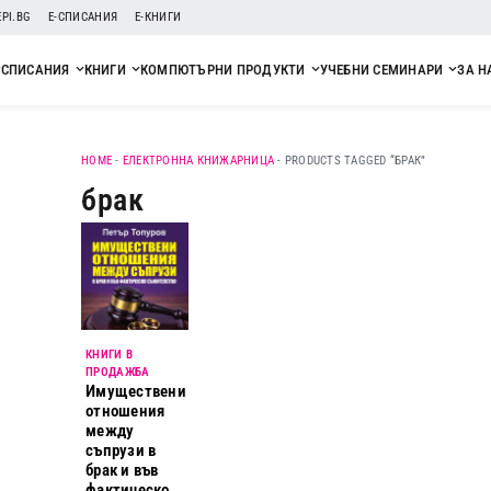
EPI.BG
Е-СПИСАНИЯ
Е-КНИГИ
СПИСАНИЯ
КНИГИ
КОМПЮТЪРНИ ПРОДУКТИ
УЧЕБНИ СЕМИНАРИ
ЗА Н
HOME
-
ЕЛЕКТРОННА КНИЖАРНИЦА
-
PRODUCTS TAGGED “БРАК”
брак
КНИГИ В
ПРОДАЖБА
Имуществени
отношения
между
съпрузи в
брак и във
фактическо