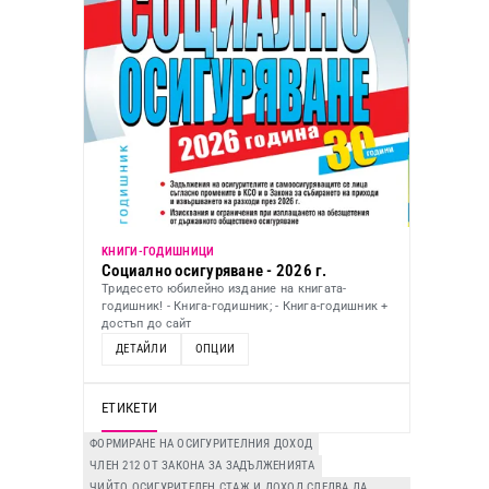
KНИГИ-ГОДИШНИЦИ
Социално осигуряване - 2026 г.
Тридесето юбилейно издание на книгата-
годишник! - Книга-годишник; - Книга-годишник +
достъп до сайт
ДЕТАЙЛИ
ОПЦИИ
ЕТИКЕТИ
ФОРМИРАНЕ НА ОСИГУРИТЕЛНИЯ ДОХОД
ЧЛЕН 212 ОТ ЗАКОНА ЗА ЗАДЪЛЖЕНИЯТА
ЧИЙТО ОСИГУРИТЕЛЕН СТАЖ И ДОХОД СЛЕДВА ДА