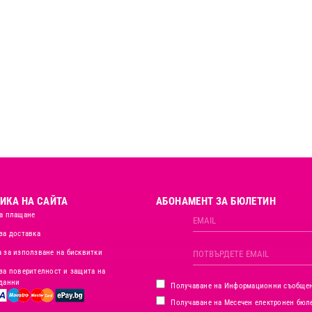
ИКА НА САЙТА
АБОНАМЕНТ ЗА БЮЛЕТИН
а плащане
за доставка
 за използване на бисквитки
за поверителност и защита на
данни
Получаване на Информационни съобще
Получаване на Месечен електронен бюл