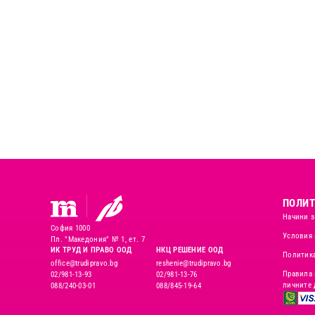
ПОЛИТ
Начини з
София 1000
Условия 
Пл. "Македония" № 1, ет. 7
ИК ТРУД И ПРАВО ООД
НКЦ РЕШЕНИЕ ООД
Политика
office@trudipravo.bg
reshenie@trudipravo.bg
Правила 
02/981-13-93
02/981-13-76
личните 
088/240-03-01
088/845-19-64