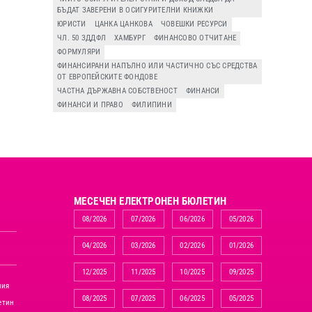
БЪДАТ ЗАВЕРЕНИ В ОСИГУРИТЕЛНИ КНИЖКИ
ЮРИСТИ
ЦАНКА ЦАНКОВА
ЧОВЕШКИ РЕСУРСИ
ЧЛ. 50 ЗДДФЛ
ХАМБУРГ
ФИНАНСОВО ОТЧИТАНЕ
ФОРМУЛЯРИ
ФИНАНСИРАНИ НАПЪЛНО ИЛИ ЧАСТИЧНО СЪС СРЕДСТВА
ОТ ЕВРОПЕЙСКИТЕ ФОНДОВЕ
ЧАСТНА ДЪРЖАВНА СОБСТВЕНОСТ
ФИНАНСИ
ФИНАНСИ И ПРАВО
ФИЛИПИНИ
MЕСЕЧЕН ЕЛЕКТРОНЕН БЮЛЕТИН
08/2026
07/2026
06/2026
05/2026
04/2026
03/2026
02/2026
01/2026
12/2025
11/2025
10/2025
09/2025
ния
08/2025
07/2025
06/2025
05/2025
етин