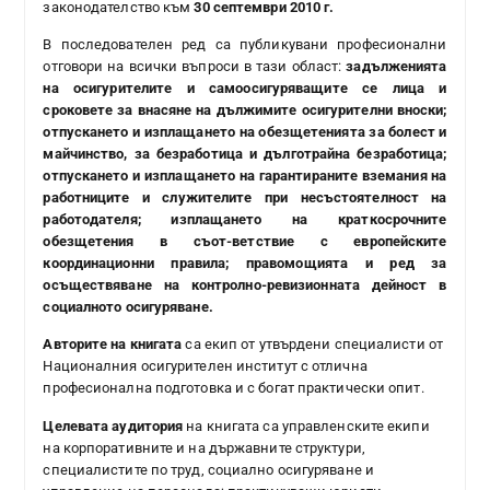
законодателство към
30 септември 2010 г.
В последователен ред са публикувани професионални
отговори на всички въпроси в тази област:
задълженията
на осигурителите и самоосигуряващите се лица и
сроковете за внасяне на дължимите осигурителни вноски;
отпускането и изплащането на обезщетенията за болест и
майчинство, за безработица и дълготрайна безработица;
отпускането и изплащането на гарантираните вземания на
работниците и служителите при несъстоятелност на
работодателя; изплащането на краткосрочните
обезщетения в съот-ветствие с европейските
координационни правила; правомощията и ред за
осъществяване на контролно-ревизионната дейност в
социалното осигуряване.
Авторите на книгата
са екип от утвърдени специалисти от
Националния осигурителен институт с отлична
професионална подготовка и с богат практически опит.
Целевата аудитория
на книгата са управленските екипи
на корпоративните и на държавните структури,
специалистите по труд, социално осигуряване и