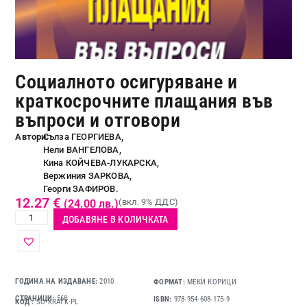
Социалното осигуряване и
краткосрочните плащания във
въпроси и отговори
Автори:
Сълза ГЕОРГИЕВА,
Нели ВАНГЕЛОВА,
Кина КОЙЧЕВА-ЛУКАРСКА,
Вержиния ЗАРКОВА,
Георги ЗАФИРОВ.
12.27
€
(вкл. 9% ДДС)
(24.00 лв.)
ДОБАВЯНЕ В КОЛИЧКАТА
ГОДИНА НА ИЗДАВАНЕ:
2010
ФОРМАТ:
МЕКИ КОРИЦИ
СТРАНИЦИ:
568
ISBN:
978-954-608-175-9
КОД
SO-KRATK-PL