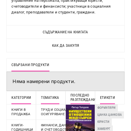
управление на персонала; практикуващи юристи,
счетоводители и финансисти; участници в социалния
диалог, преподаватели и студенти, граждани.
СЪДЪРЖАНИЕ НА КНИГАТА
КАК ДА ЗАКУПЯ
СВЪРЗАНИ ПРОДУКТИ
Няма намерени продукти.
ПОСЛЕДНО
КАТЕГОРИИ
ТЕМАТИКА
ЕТИКЕТИ
РАЗГЛЕЖДАНИ
ФОРМУЛЯРИ
КНИГИ В
ТРУД И СОЦИАЛНО
ПРОДАЖБА
ОСИГУРЯВАНЕ
ЦАНКА ЦАНКОВА
ЮРИСТИ
KНИГИ-
ФИНАНСИ, ДАНЪЦИ
ХАМБУРГ
ГОДИШНИЦИ
И СЧЕТОВОДСТВО