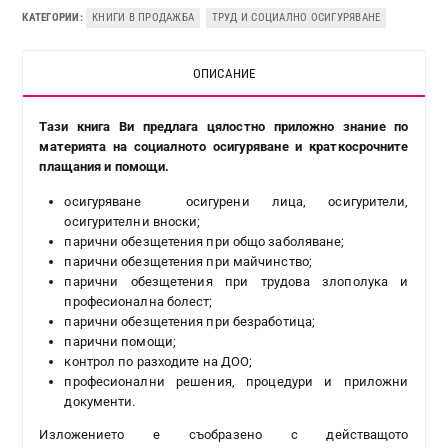
КАТЕГОРИИ
КНИГИ В ПРОДАЖБА
,
ТРУД И СОЦИАЛНО ОСИГУРЯВАНЕ
ОПИСАНИЕ
Тази книга Ви предлага цялостно приложно знание по
материята на социалното осигуряване и краткосрочните
плащания и помощи.
осигуряване ­ осигурени лица, осигурители,
осигурителни вноски;
парични обезщетения при общо заболяване;
парични обезщетения при майчинство;
парични обезщетения при трудова злополука и
професионална болест;
парични обезщетения при безработица;
парични помощи;
контрол по разходите на ДОО;
професионални решения, процедури и приложни
документи.
Изложението е съобразено с действащото