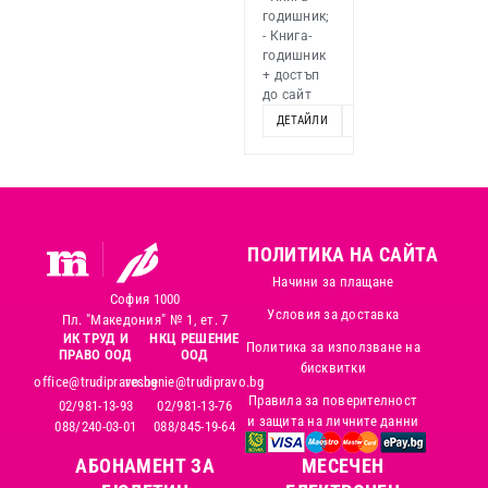
годишник;
- Книга-
годишник
+ достъп
до сайт
ДЕТАЙЛИ
ОПЦИИ
ПОЛИТИКА НА САЙТА
Начини за плащане
София 1000
Условия за доставка
Пл. "Македония" № 1, ет. 7
ИК ТРУД И
НКЦ РЕШЕНИЕ
Политика за използване на
ПРАВО ООД
ООД
бисквитки
office@trudipravo.bg
reshenie@trudipravo.bg
Правила за поверителност
02/981-13-93
02/981-13-76
и защита на личните данни
088/240-03-01
088/845-19-64
АБОНАМЕНТ ЗА
MЕСЕЧЕН