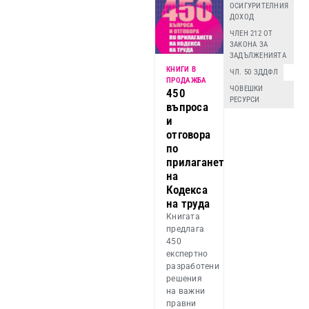
ОСИГУРИТЕЛНИЯ
ДОХОД
ЧЛЕН 212 ОТ
ЗАКОНА ЗА
ЗАДЪЛЖЕНИЯТА
КНИГИ В
ЧЛ. 50 ЗДДФЛ
ПРОДАЖБА
ЧОВЕШКИ
450
РЕСУРСИ
въпроса
и
отговора
по
прилагането
на
Кодекса
на труда
Книгата
предлага
450
експертно
разработени
решения
на важни
правни