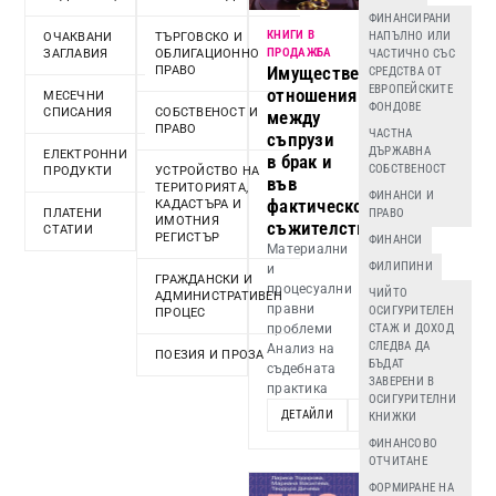
ФИНАНСИРАНИ
КНИГИ В
НАПЪЛНО ИЛИ
ОЧАКВАНИ
ТЪРГОВСКО И
ПРОДАЖБА
ЗАГЛАВИЯ
ОБЛИГАЦИОННО
ЧАСТИЧНО СЪС
Имуществени
ПРАВО
СРЕДСТВА ОТ
ЕВРОПЕЙСКИТЕ
отношения
МЕСЕЧНИ
ФОНДОВЕ
СПИСАНИЯ
СОБСТВЕНОСТ И
между
ПРАВО
ЧАСТНА
съпрузи
ДЪРЖАВНА
ЕЛЕКТРОННИ
в брак и
СОБСТВЕНОСТ
ПРОДУКТИ
УСТРОЙСТВО НА
във
ТЕРИТОРИЯТА,
ФИНАНСИ И
фактическо
КАДАСТЪРА И
ПЛАТЕНИ
ПРАВО
ИМОТНИЯ
съжителство
СТАТИИ
РЕГИСТЪР
ФИНАНСИ
Материални
ФИЛИПИНИ
и
ГРАЖДАНСКИ И
процесуални
ЧИЙТО
АДМИНИСТРАТИВЕН
правни
ОСИГУРИТЕЛЕН
ПРОЦЕС
проблеми
СТАЖ И ДОХОД
СЛЕДВА ДА
Анализ на
ПОЕЗИЯ И ПРОЗА
БЪДАТ
съдебната
ЗАВЕРЕНИ В
практика
ОСИГУРИТЕЛНИ
ДЕТАЙЛИ
ДОБАВИ
КНИЖКИ
ФИНАНСОВО
ОТЧИТАНЕ
ФОРМИРАНЕ НА