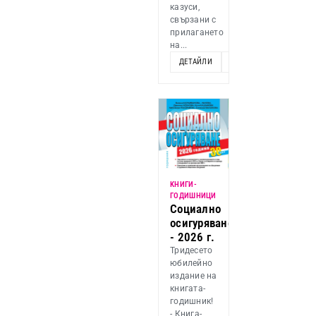
казуси,
свързани с
прилагането
на...
ДЕТАЙЛИ
ДОБАВИ
KНИГИ-
ГОДИШНИЦИ
Социално
осигуряване
- 2026 г.
Тридесето
юбилейно
издание на
книгата-
годишник!
- Книга-