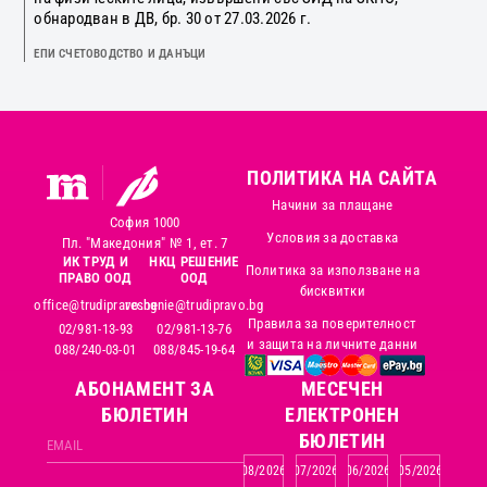
обнародван в ДВ, бр. 30 от 27.03.2026 г.
ЕПИ СЧЕТОВОДСТВО И ДАНЪЦИ
ПОЛИТИКА НА САЙТА
Начини за плащане
София 1000
Условия за доставка
Пл. "Македония" № 1, ет. 7
ИК ТРУД И
НКЦ РЕШЕНИЕ
Политика за използване на
ПРАВО ООД
ООД
бисквитки
office@trudipravo.bg
reshenie@trudipravo.bg
Правила за поверителност
02/981-13-93
02/981-13-76
и защита на личните данни
088/240-03-01
088/845-19-64
АБОНАМЕНТ ЗА
MЕСЕЧЕН
БЮЛЕТИН
ЕЛЕКТРОНЕН
БЮЛЕТИН
08/2026
07/2026
06/2026
05/2026