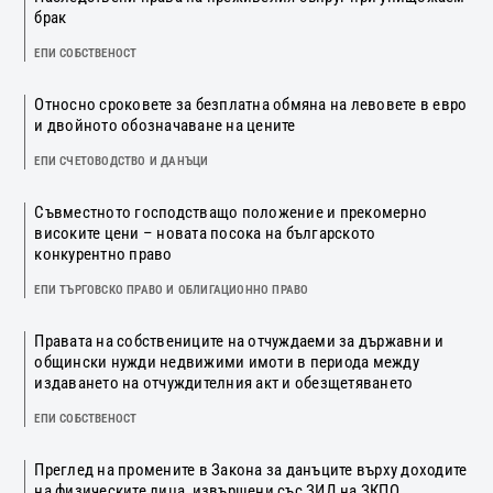
брак
ЕПИ СОБСТВЕНОСТ
Относно сроковете за безплатна обмяна на левовете в евро
и двойното обозначаване на цените
ЕПИ СЧЕТОВОДСТВО И ДАНЪЦИ
Съвместното господстващо положение и прекомерно
високите цени – новата посока на българското
конкурентно право
ЕПИ ТЪРГОВСКО ПРАВО И ОБЛИГАЦИОННО ПРАВО
Правата на собствениците на отчуждаеми за държавни и
общински нужди недвижими имоти в периода между
издаването на отчуждителния акт и обезщетяването
ЕПИ СОБСТВЕНОСТ
Преглед на промените в Закона за данъците върху доходите
на физическите лица, извършени със ЗИД на ЗКПО,