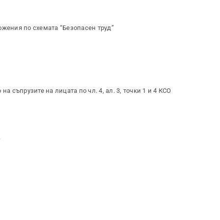
ожения по схемата “Безопасен труд”
а съпрузите на лицата по чл. 4, ал. 3, точки 1 и 4 КСО
.