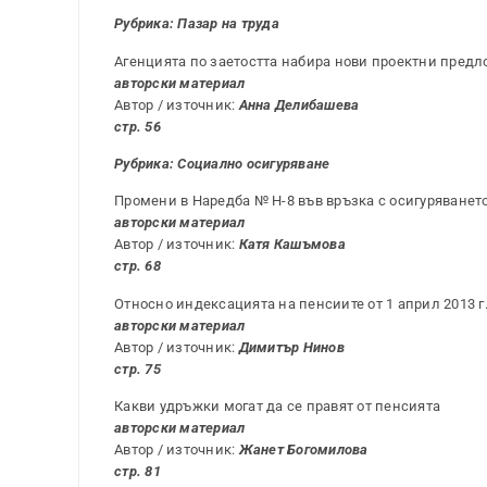
Рубрика:
Пазар на труда
Агенцията по заетостта набира нови проектни предл
авторски материал
Автор / източник:
Анна Делибашева
стр. 56
Рубрика: Социално осигуряване
Промени в Наредба № Н-8 във връзка с осигуряването н
авторски материал
Автор / източник:
Катя Кашъмова
стр. 68
Относно индексацията на пенсиите от 1 април 2013 г
авторски материал
Автор / източник:
Димитър Нинов
стр. 75
Какви удръжки могат да се правят от пенсията
авторски материал
Автор / източник:
Жанет Богомилова
стр. 81