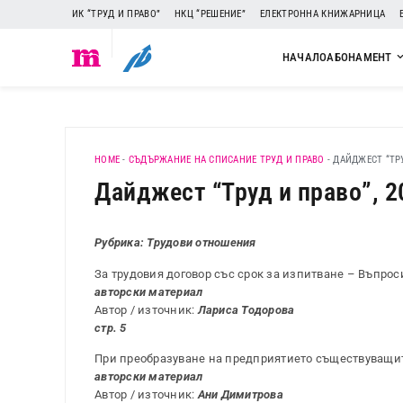
ИК “ТРУД И ПРАВО”
НКЦ “РЕШЕНИЕ”
ЕЛЕКТРОННА КНИЖАРНИЦА
НАЧАЛО
АБОНАМЕНТ
HOME
-
СЪДЪРЖАНИЕ НА СПИСАНИЕ ТРУД И ПРАВО
-
ДАЙДЖЕСТ “ТРУД
Дайджест “Труд и право”, 20
Рубрика: Трудови отношения
За трудовия договор със срок за изпитване – Въпрос
авторски материал
Автор / източник:
Лариса Тодорова
стр. 5
При преобразуване на предприятието съществуващит
авторски материал
Автор / източник:
Ани Димитрова