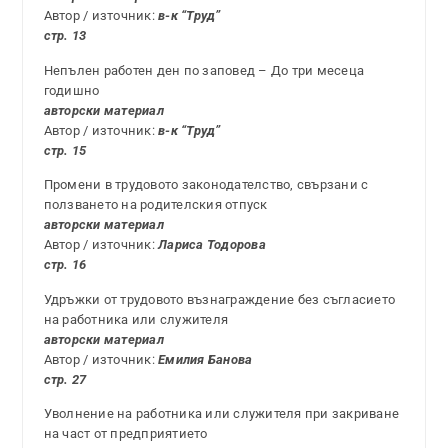
Автор / източник:
в-к “Труд”
стр. 13
Непълен работен ден по заповед – До три месеца
годишно
авторски материал
Автор / източник:
в-к “Труд”
стр. 15
Промени в трудовото законодателство, свързани с
ползването на родителския отпуск
авторски материал
Автор / източник:
Лариса Тодорова
стр. 16
Удръжки от трудовото възнаграждение без съгласието
на работника или служителя
авторски материал
Автор / източник:
Емилия Банова
стр. 27
Уволнение на работника или служителя при закриване
на част от предприятието