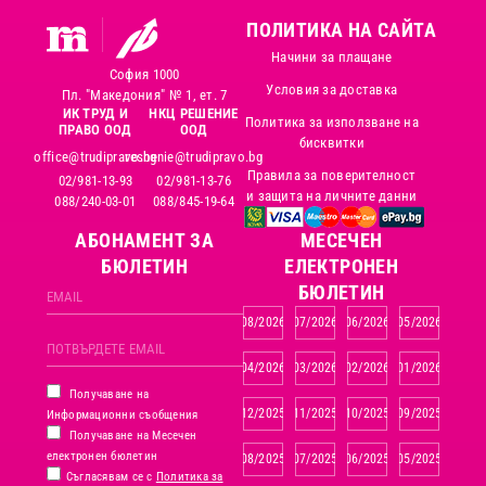
ПОЛИТИКА НА САЙТА
Начини за плащане
София 1000
Условия за доставка
Пл. "Македония" № 1, ет. 7
ИК ТРУД И
НКЦ РЕШЕНИЕ
Политика за използване на
ПРАВО ООД
ООД
бисквитки
office@trudipravo.bg
reshenie@trudipravo.bg
Правила за поверителност
02/981-13-93
02/981-13-76
и защита на личните данни
088/240-03-01
088/845-19-64
АБОНАМЕНТ ЗА
MЕСЕЧЕН
БЮЛЕТИН
ЕЛЕКТРОНЕН
БЮЛЕТИН
08/2026
07/2026
06/2026
05/2026
04/2026
03/2026
02/2026
01/2026
Получаване на
12/2025
11/2025
10/2025
09/2025
Информационни съобщения
Получаване на Месечен
електронен бюлетин
08/2025
07/2025
06/2025
05/2025
Съгласявам се с
Политика за