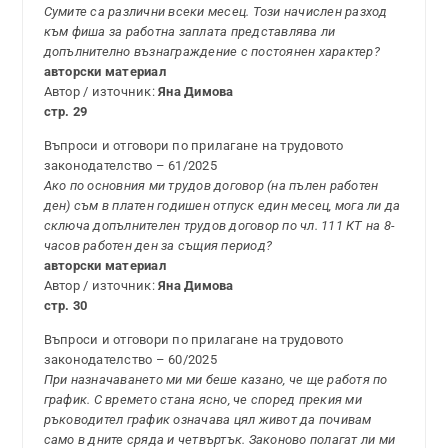
Сумите са различни всеки месец. Този начислен разход
към фиша за работна заплата представлява ли
допълнително възнаграждение с постоянен характер?
авторски материал
Автор / източник:
Яна Димова
стр. 29
Въпроси и отговори по прилагане на трудовото
законодателство – 61/2025
Ако по основния ми трудов договор (на пълен работен
ден) съм в платен годишен отпуск един месец, мога ли да
сключа допълнителен трудов договор по чл. 111 КТ на 8-
часов работен ден за същия период?
авторски материал
Автор / източник:
Яна Димова
стр. 30
Въпроси и отговори по прилагане на трудовото
законодателство – 60/2025
При назначаването ми ми беше казано, че ще работя по
график. С времето стана ясно, че според прекия ми
ръководител график означава цял живот да почивам
само в дните сряда и четвъртък. Законово полагат ли ми