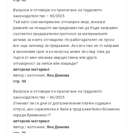
Въпроси и отговори по прилагане на трудовото
законодателство – 65/2025
Тъй като съм материално отговорно лице, искам в
рамките на течащото ми предизвестие да бъде направен
съответно предавателен протокол за материалните
активи, за които отговарям. Но работодателят не пуска
все още заповед за предаване. Ако все пак не го направи
в законовия срок и аз напусна, може ли след това да
търси от мен някаква имуществена или друга
отговорност за липси или повреди?
авторски материал
Автор / източник:
Яна Димова
стр. 34
Въпроси и отговори по прилагане на трудовото
законодателство – 66/2025
Отнемат ли се дни от допълнителния платен годишен
отпуск, ако служителка е била в продължителен болничен
поради бременност?
авторски материал
Автор / източник:
Яна Димова
стр. 36