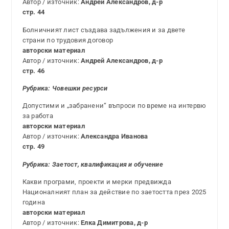
Автор / източник:
Андрей Александров, д-р
стр. 44
Болничният лист създава задължения и за двете
страни по трудовия договор
авторски материал
Автор / източник:
Андрей Александров, д-р
стр. 46
Рубрика:
Човешки ресурси
Допустими и „забранени“ въпроси по време на интервю
за работа
авторски материал
Автор / източник:
Александра Иванова
стр. 49
Рубрика: Заетост, квалификация и обучение
Какви програми, проекти и мерки предвижда
Националният план за действие по заетостта през 2025
година
авторски материал
Автор / източник:
Елка Димитрова, д-р