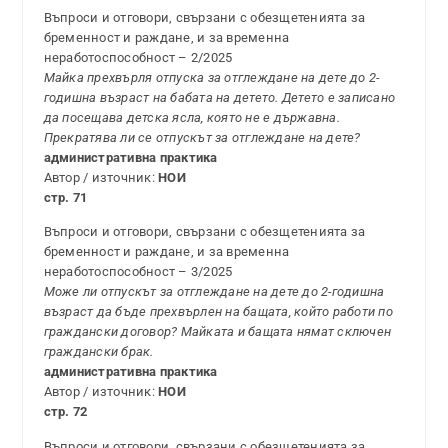
Въпроси и отговори, свързани с обезщетенията за
бременност и раждане, и за временна
неработоспособност – 2/2025
Майка прехвърля отпуска за отглеждане на дете до 2-
годишна възраст на бабата на детето. Детето е записано
да посещава детска ясла, която не е държавна.
Прекратява ли се отпускът за отглеждане на дете?
административна практика
Автор / източник:
НОИ
стр. 71
Въпроси и отговори, свързани с обезщетенията за
бременност и раждане, и за временна
неработоспособност – 3/2025
Може ли отпускът за отглеждане на дете до 2-годишна
възраст да бъде прехвърлен на бащата, който работи по
граждански договор? Майката и бащата нямат сключен
граждански брак.
административна практика
Автор / източник:
НОИ
стр. 72
Въпроси и отговори, свързани с обезщетенията за