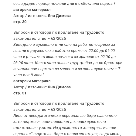
се за даден период почивни дни в събота или неделя?
авторски материал
Автор / източник:
Яна Димова
стр. 30
Въпроси и отговори по прилагане на трудовото
законодателство – 62/2025
Въведено е сумирано отчитане на работното време за
пазачи в дружество с работно време от 22:00 до 06:00
часа и регламентирана почивка за хранене от 02:00 до
03:00 часа. Колко часа нощен труд трябва да се броят при
изчисляване нормата за месеца и за заплащането им – 7
часа или 8 часа?
авторски материал
Автор / източник:
Яна Димова
стр. 31
Въпроси и отговори по прилагане на трудовото
законодателство – 63/2025
Лице от непедагогически персонал ще бъде назначено
като педагогически персонал до завръщането на
отсъстващия учител. На длъжността „непедагогически
персонал“ лицето ще бъде в неплатен отпуск, за да може,