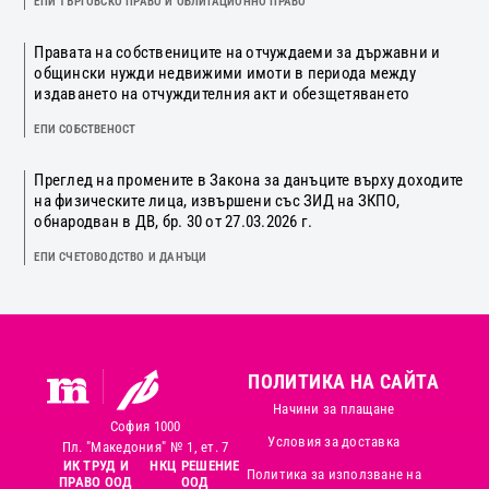
ЕПИ ТЪРГОВСКО ПРАВО И ОБЛИГАЦИОННО ПРАВО
Правата на собствениците на отчуждаеми за държавни и
общински нужди недвижими имоти в периода между
издаването на отчуждителния акт и обезщетяването
ЕПИ СОБСТВЕНОСТ
Преглед на промените в Закона за данъците върху доходите
на физическите лица, извършени със ЗИД на ЗКПО,
обнародван в ДВ, бр. 30 от 27.03.2026 г.
ЕПИ СЧЕТОВОДСТВО И ДАНЪЦИ
ПОЛИТИКА НА САЙТА
Начини за плащане
София 1000
Условия за доставка
Пл. "Македония" № 1, ет. 7
ИК ТРУД И
НКЦ РЕШЕНИЕ
Политика за използване на
ПРАВО ООД
ООД