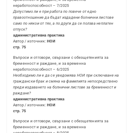
неработоспособност – 7/2025
Допустимо ли е при работа по повече от едно
правоотношение да бъдат издадени болнични листове
само по някои от тях, а по други да се ползва неплатен
отпуск?
административна практика
Автор / източник:
НОИ
стр. 75
Въпроси и отговори, свързани с обезщетенията за
бременност и раждане, и за временна
неработоспособност – 6/2025
Необходимо ли е да се уведомява НОИ при сключване на
граждански брак и смяна на фамилията непосредствено
преди издаването на болнични листове за бременност и
раждане?
административна практика
Автор / източник:
НОИ
стр. 75
Въпроси и отговори, свързани с обезщетенията за
бременност и раждане, и за временна
неработоспособност – 8/2025