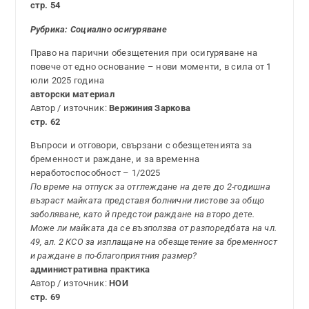
стр. 54
Рубрика: Социално осигуряване
Право на парични обезщетения при осигуряване на
повече от едно основание – нови моменти, в сила от 1
юли 2025 година
авторски материал
Автор / източник:
Вержиния Заркова
стр. 62
Въпроси и отговори, свързани с обезщетенията за
бременност и раждане, и за временна
неработоспособност – 1/2025
По време на отпуск за отглеждане на дете до 2-годишна
възраст майката представя болнични листове за общо
заболяване, като й предстои раждане на второ дете.
Може ли майката да се възползва от разпоредбата на чл.
49, ал. 2 КСО за изплащане на обезщетение за бременност
и раждане в по-благоприятния размер?
административна практика
Автор / източник:
НОИ
стр. 69