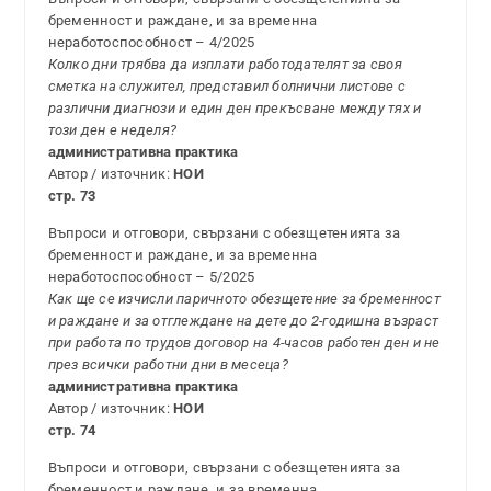
бременност и раждане, и за временна
неработоспособност – 4/2025
Колко дни трябва да изплати работодателят за своя
сметка на служител, представил болнични листове с
различни диагнози и един ден прекъсване между тях и
този ден е неделя?
административна практика
Автор / източник:
НОИ
стр. 73
Въпроси и отговори, свързани с обезщетенията за
бременност и раждане, и за временна
неработоспособност – 5/2025
Как ще се изчисли паричното обезщетение за бременност
и раждане и за отглеждане на дете до 2-годишна възраст
при работа по трудов договор на 4-часов работен ден и не
през всички работни дни в месеца?
административна практика
Автор / източник:
НОИ
стр. 74
Въпроси и отговори, свързани с обезщетенията за
бременност и раждане, и за временна