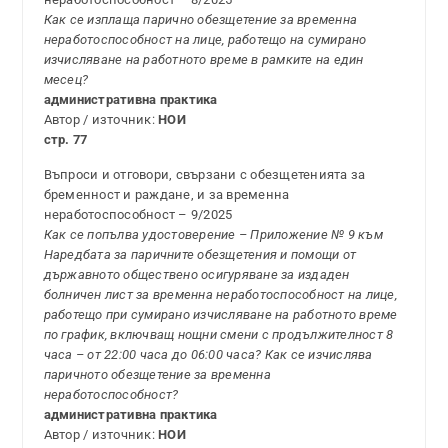
Как се изплаща парично обезщетение за временна
неработоспособност на лице, работещо на сумирано
изчисляване на работното време в рамките на един
месец?
административна практика
Автор / източник:
НОИ
стр. 77
Въпроси и отговори, свързани с обезщетенията за
бременност и раждане, и за временна
неработоспособност – 9/2025
Как се попълва удостоверение – Приложение № 9 към
Наредбата за паричните обезщетения и помощи от
държавното обществено осигуряване за издаден
болничен лист за временна неработоспособност на лице,
работещо при сумирано изчисляване на работното време
по график, включващ нощни смени с продължителност 8
часа – от 22:00 часа до 06:00 часа? Как се изчислява
паричното обезщетение за временна
неработоспособност?
административна практика
Автор / източник:
НОИ