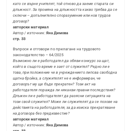
като се върне учителят, той отново да заеме старата си
длъжност. За промяна на длъжността какво трябва да се
сключи – допълнително споразумение или нов трудов
договор?
авторски материал
Автор / източник:
Яна Димова
стр. 33
Въпроси и отговори по прилагане на трудовото
законодателство – 64/2025
Възможно ли е работодател да обяви конкурс за щат,
който в същото време е зает от служител? Редно ли е
това, при положение че в учреждението липсва свободна
щатна бройка, а служителят не е информиран, че
договорът му ще бъде прекратен? Този акт на
работодателя поражда ли някакви правни последствия?
Длъжен ли е работодателят да разясни ситуацията на
този свой служител? Може ли служителят да се позове на
действията на работодателя, за да изиска прекратяване
на договора без предизвестие?
авторски материал
Автор / източник:
Яна Димова
стр. 33