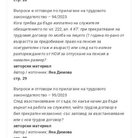
Въпроси и отговори по прилагане на трудовото
законодателство – 94/2023
Кога трябва да бъде изплатено на служителя
обезщетението по чл. 222, ал. 4 КТ: при прекратяване на
трудовия договор по молба на лицето (1 година по-рано от
възрастта за придобиване право на пенсия за
осигурителен стаж и възраст) или след като излезе
разпореждането от НОИ за отпускане на пенсия в
намален размер?
авторски материал
Автор / източник:
Яна Димова
стр. 29
Въпроси и отговори по прилагане на трудовото
законодателство – 95/2023
След възстановяване от съда, по какъв начин да бъде
върнат на работа на служител, чийто трудов договор е
бил прекратен незаконно: със заповед за възстановяване
или с нов трудов договор?
авторски материал
Автор / източник:
Яна Димова