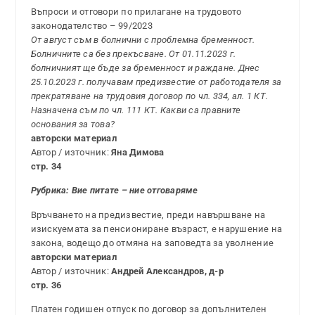
Въпроси и отговори по прилагане на трудовото
законодателство – 99/2023
От август съм в болнични с проблемна бременност.
Болничните са без прекъсване. От 01.11.2023 г.
болничният ще бъде за бременност и раждане. Днес
25.10.2023 г. получавам предизвестие от работодателя за
прекратяване на трудовия договор по чл. 334, ал. 1 КТ.
Назначена съм по чл. 111 КТ. Какви са правните
основания за това?
авторски материал
Автор / източник:
Яна Димова
стр. 34
Рубрика: Вие питате – ние отговаряме
Връчването на предизвестие, преди навършване на
изискуемата за пенсиониране възраст, е нарушение на
закона, водещо до отмяна на заповедта за уволнение
авторски материал
Автор / източник:
Андрей Александров, д-р
стр. 36
Платен годишен отпуск по договор за допълнителен