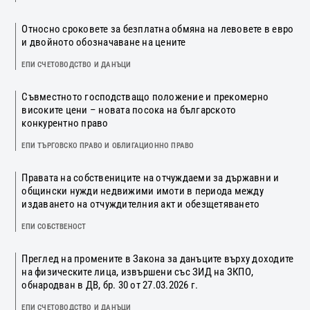
Относно сроковете за безплатна обмяна на левовете в евро
и двойното обозначаване на цените
ЕПИ СЧЕТОВОДСТВО И ДАНЪЦИ
Съвместното господстващо положение и прекомерно
високите цени – новата посока на българското
конкурентно право
ЕПИ ТЪРГОВСКО ПРАВО И ОБЛИГАЦИОННО ПРАВО
Правата на собствениците на отчуждаеми за държавни и
общински нужди недвижими имоти в периода между
издаването на отчуждителния акт и обезщетяването
ЕПИ СОБСТВЕНОСТ
Преглед на промените в Закона за данъците върху доходите
на физическите лица, извършени със ЗИД на ЗКПО,
обнародван в ДВ, бр. 30 от 27.03.2026 г.
ЕПИ СЧЕТОВОДСТВО И ДАНЪЦИ