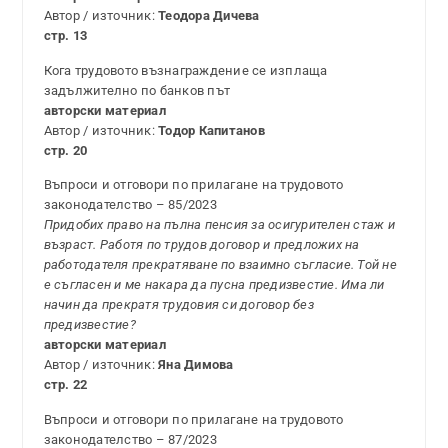
Автор / източник:
Теодора Дичева
стр. 13
Кога трудовото възнаграждениe се изплаща
задължително по банков път
авторски материал
Автор / източник:
Тодор Капитанов
стр. 20
Въпроси и отговори по прилагане на трудовото
законодателство – 85/2023
Придобих право на пълна пенсия за осигурителен стаж и
възраст. Работя по трудов договор и предложих на
работодателя прекратяване по взаимно съгласие. Той не
е съгласен и ме накара да пусна предиз­вестие. Има ли
начин да прекратя трудовия си договор без
предизвестие?
авторски материал
Автор / източник:
Яна Димова
стр. 22
Въпроси и отговори по прилагане на трудовото
законодателство – 87/2023