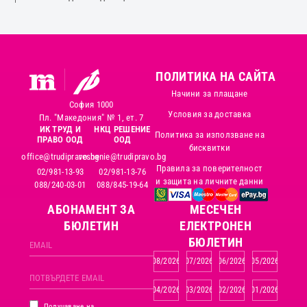
ПОЛИТИКА НА САЙТА
Начини за плащане
София 1000
Условия за доставка
Пл. "Македония" № 1, ет. 7
ИК ТРУД И
НКЦ РЕШЕНИЕ
Политика за използване на
ПРАВО ООД
ООД
бисквитки
office@trudipravo.bg
reshenie@trudipravo.bg
Правила за поверителност
02/981-13-93
02/981-13-76
и защита на личните данни
088/240-03-01
088/845-19-64
АБОНАМЕНТ ЗА
MЕСЕЧЕН
БЮЛЕТИН
ЕЛЕКТРОНЕН
БЮЛЕТИН
08/2026
07/2026
06/2026
05/2026
04/2026
03/2026
02/2026
01/2026
Получаване на