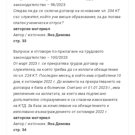
законодателство – 98/2023
Следва ли да се сключи договор на основание чл. 234 КТ
със служител, който учи висше образование, за да ползва
платен ученически отпуск?
авторски материал
Автор / източник:
Яна Димова
стр. 33
Въпроси и отговори по прилагане на трудовото
законодателство – 100/2023
От март 2023 г. се прекратява трудов договор на
служителка, на която трябва да се изплати обез­щетение
по чл. 224 КТ. Последен месец, в който има отработени 10
дни, е октомври 2022 г. До момента на прекратяването на
договора е била в болнични. Считано от 01.01.2023 г., има
увеличение на заплатата, за което има подписано
допълнително споразумение и са спазени изискванията
на КТД. За база за изчисляване на обез­щетението е
използвано възнаграждението от октомври 2022 г.
авторски материал
Автор / източник:
Яна Димова
стр. 34