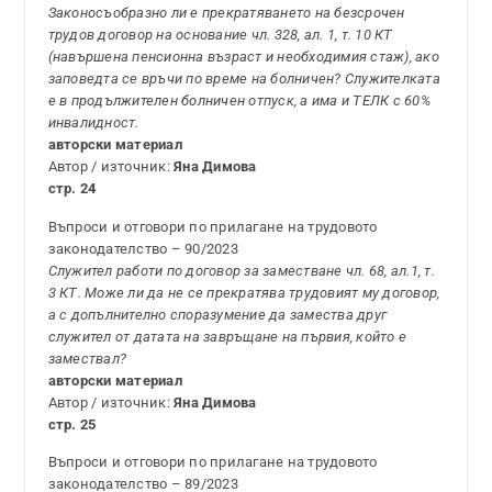
Законосъобразно ли е прекратяването на безсрочен
трудов договор на основание чл. 328, ал. 1, т. 10 КТ
(навършена пенсионна възраст и необходимия стаж), ако
заповедта се връчи по време на болничен? Служителката
е в продължителен болничен отпуск, а има и ТЕЛК с 60%
инвалидност.
авторски материал
Автор / източник:
Яна Димова
стр. 24
Въпроси и отговори по прилагане на трудовото
законодателство – 90/2023
Служител работи по договор за заместване чл. 68, ал.1, т.
3 КТ. Може ли да не се прекратява трудовият му договор,
а с допълнително споразумение да замества друг
служител от датата на завръщане на първия, който е
замествал?
авторски материал
Автор / източник:
Яна Димова
стр. 25
Въпроси и отговори по прилагане на трудовото
законодателство – 89/2023