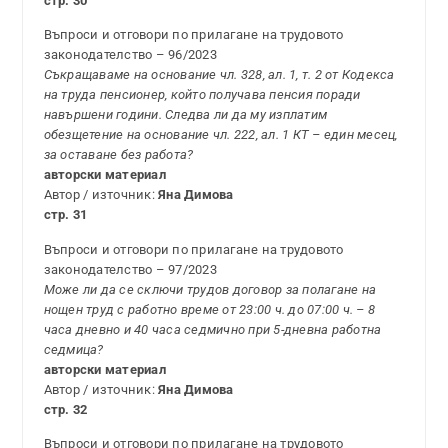
стр. 30
Въпроси и отговори по прилагане на трудовото
законодателство – 96/2023
Съкращаваме на основание чл. 328, ал. 1, т. 2 от Кодекса
на труда пенсионер, който получава пенсия поради
навършени години. Следва ли да му изплатим
обезщетение на основание чл. 222, ал. 1 КТ – един месец,
за оставане без работа?
авторски материал
Автор / източник:
Яна Димова
стр. 31
Въпроси и отговори по прилагане на трудовото
законодателство – 97/2023
Може ли да се сключи трудов договор за полагане на
нощен труд с работно време от 23:00 ч. до 07:00 ч. – 8
часа дневно и 40 часа седмично при 5-дневна работна
седмица?
авторски материал
Автор / източник:
Яна Димова
стр. 32
Въпроси и отговори по прилагане на трудовото