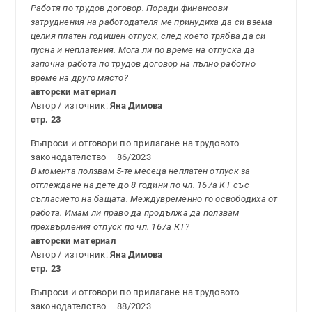
Работя по трудов договор. Поради финансови
затруднения на работодателя ме принудиха да си взема
целия платен годишен отпуск, след което трябва да си
пусна и неплатения. Мога ли по време на отпуска да
започна работа по трудов договор на пълно работно
време на друго място?
авторски материал
Автор / източник:
Яна Димова
стр. 23
Въпроси и отговори по прилагане на трудовото
законодателство – 86/2023
В момента ползвам 5-те месеца неплатен отпуск за
отглеждане на дете до 8 години по чл. 167а КТ със
съгласието на бащата. Междувременно го освободиха от
работа. Имам ли право да продължа да ползвам
прехвърления отпуск по чл. 167а КТ?
авторски материал
Автор / източник:
Яна Димова
стр. 23
Въпроси и отговори по прилагане на трудовото
законодателство – 88/2023