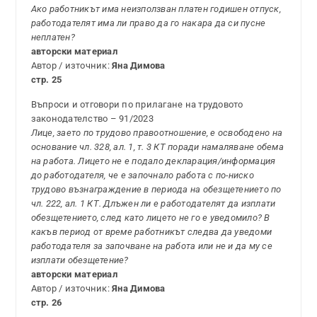
Ако работникът има неизползван платен годишен отпуск,
работодателят има ли право да го накара да си пусне
неплатен?
авторски материал
Автор / източник:
Яна Димова
стр. 25
Въпроси и отговори по прилагане на трудовото
законодателство – 91/2023
Лице, заето по трудово правоотношение, е освободено на
основание чл. 328, ал. 1, т. 3 КТ поради намаляване обема
на работа. Лицето не е подало декларация/информация
до работодателя, че е започнало работа с по-ниско
трудово възнаграждение в периода на обезщетението по
чл. 222, ал. 1 КТ. Длъжен ли е работодателят да изплати
обезщетението, след като лицето не го е уведомило? В
какъв период от време работникът следва да уведоми
работодателя за започване на работа или не и да му се
изплати обезщетение?
авторски материал
Автор / източник:
Яна Димова
стр. 26