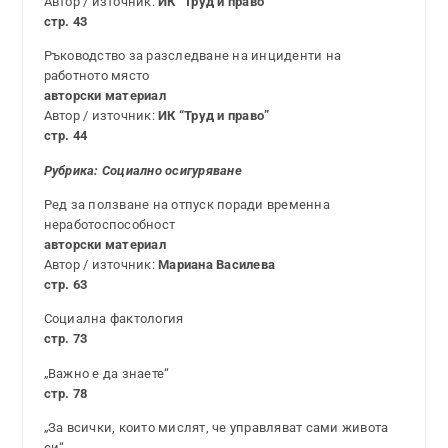
Автор / източник:
ИК “Труд и право”
стр. 43
Ръководство за разследване на инциденти на
работното място
авторски материал
Автор / източник:
ИК “Труд и право”
стр. 44
Рубрика: Социално осигуряване
Ред за ползване на отпуск поради временна
неработоспособност
авторски материал
Автор / източник:
Мариана Василева
стр. 63
Социална фактология
стр. 73
„Важно е да знаете“
стр. 78
„За всички, които мислят, че управляват сами живота
си“