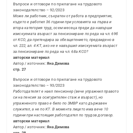
Въпроси и отговори по прилагане на трудовото
законодателство – 92/2023
Може ли работник, съкратен от работа в предприятие,
където е работил 36 години при условията на първа и
втора категория труд, осем месеца преди да навърши
изискуемата възраст за пенсиониране по реда на чл. 69б
от КСО, да претендира за обезщетението, предвидено в
чл. 222, ал. 4 КТ, ако не е навършил изискуемата възраст
за пенсиониране по реда на чл. 68а КСО?
авторски материал
Автор / източник:
Яна Димова
стр. 27
Въпроси и отговори по прилагане на трудовото
законодателство – 93/2023
Работодателят е наел пенсионер (вече упражнил правото
си на пенсия за осигурителен стаж и възраст), но
упражненото право е било по ЗМВР като държавен
служител, а не по КТ. В момента лицето има вече 10
години при настоящия работодател по трудов договор.
авторски материал
Автор / източник:
Яна Димова
стр. 28