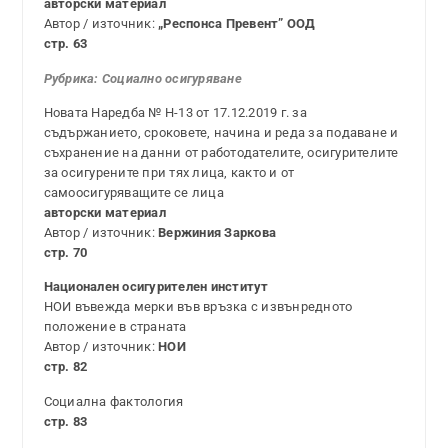
авторски материал
Автор / източник:
„Респонса Превент” ООД
стр. 63
Рубрика: Социалн
о осигуряване
Новата Наредба № Н-13 от 17.12.2019 г. за
съдържанието, сроковете, начина и реда за подаване и
съхранение на данни от работодателите, осигурителите
за осигурените при тях лица, както и от
самоосигуряващите се лица
авторски материал
Автор / източник:
Вержиния Заркова
стр. 70
Национален осигурителен институт
НОИ въвежда мерки във връзка с извънредното
положение в страната
Автор / източник:
НОИ
стр. 82
Социална фактология
стр. 83