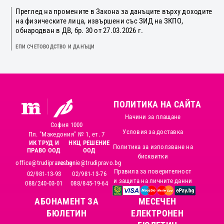
Преглед на промените в Закона за данъците върху доходите
на физическите лица, извършени със ЗИД на ЗКПО,
обнародван в ДВ, бр. 30 от 27.03.2026 г.
ЕПИ СЧЕТОВОДСТВО И ДАНЪЦИ
ПОЛИТИКА НА САЙТА
Начини за плащане
София 1000
Условия за доставка
Пл. "Македония" № 1, ет. 7
ИК ТРУД И
НКЦ РЕШЕНИЕ
Политика за използване на
ПРАВО ООД
ООД
бисквитки
office@trudipravo.bg
reshenie@trudipravo.bg
Правила за поверителност
02/981-13-93
02/981-13-76
и защита на личните данни
088/240-03-01
088/845-19-64
АБОНАМЕНТ ЗА
MЕСЕЧЕН
БЮЛЕТИН
ЕЛЕКТРОНЕН