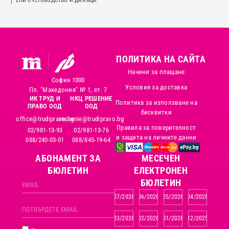
ЕПИ СЧЕТОВОДСТВО И ДАНЪЦИ
ПОЛИТИКА НА САЙТА
Начини за плащане
София 1000
Условия за доставка
Пл. "Македония" № 1, ет. 7
ИК ТРУД И
НКЦ РЕШЕНИЕ
Политика за използване на
ПРАВО ООД
ООД
бисквитки
office@trudipravo.bg
reshenie@trudipravo.bg
Правила за поверителност
02/981-13-93
02/981-13-76
и защита на личните данни
088/240-03-01
088/845-19-64
АБОНАМЕНТ ЗА
MЕСЕЧЕН
БЮЛЕТИН
ЕЛЕКТРОНЕН
БЮЛЕТИН
07/2026
06/2026
05/2026
04/2026
03/2026
02/2026
01/2026
12/2025