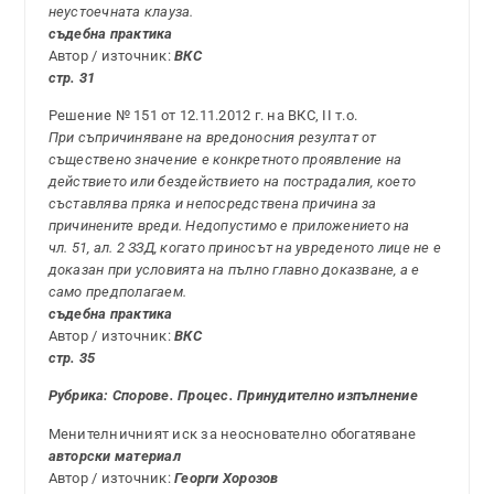
неустоечната клауза.
съдебна практика
Автор / източник:
ВКС
стр. 31
Решение № 151 от 12.11.2012 г. на ВКС, II т.о.
При съпричиняване на вредоносния резултат от
съществено значение е конкретното проявление на
действието или бездействието на пострадалия, което
съставлява пряка и непосредствена причина за
причинените вреди. Недопустимо е приложението на
чл. 51, ал. 2 ЗЗД, когато приносът на увреденото лице не е
доказан при условията на пълно главно доказване, а е
само предполагаем.
съдебна практика
Автор / източник:
ВКС
стр. 35
Рубрика: Спорове. Процес. Принудително изпълнение
Менителничният иск за неоснователно обогатяване
авторски материал
Автор / източник:
Георги Хорозов