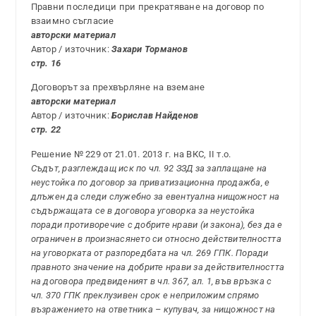
Правни последици при прекратяване на договор по
взаимно съгласие
авторски материал
Автор / източник:
Захари Торманов
стр. 16
Договорът за прехвърляне на вземанe
авторски материал
Автор / източник:
Борислав Найденов
стр. 22
Решение № 229 от 21.01. 2013 г. на ВКС, II т.о.
Съдът, разглеждащ иск по чл. 92 ЗЗД за заплащане на
неустойка по договор за приватизационна продажба, е
длъжен да следи служебно за евентуална нищожност на
съдържащата се в договора уговорка за неустойка
поради противоречие с добрите нрави (и закона), без да е
ограничен в произнасянето си относно действителността
на уговорката от разпоредбата на чл. 269 ГПК. Поради
правното значение на добрите нрави за действителността
на договора предвиденият в чл. 367, ал. 1, във връзка с
чл. 370 ГПК преклузивен срок е неприложим спрямо
възражението на ответника – купувач, за нищожност на