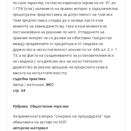
по своя характер, съгласно изричната норма на чл. 97, ал.
1 ГПК (отм.) наличието на правен интерес е задължителна
процесуална предпоставка за допустимост на този иск.
Тази предпоставка следва да е налице както към
момента на завеждането му, така и към момента на
постановяване на решение по него. Отпадането на
правния интерес не се дължи на обективно тъждество
между предявените от кредитора и от синдика на
дружество в несъстоятелност искове по чл. 646, ал. 2, т. 1
ТЗ, а на факта на съединяването на установителния иск
на синдика с осъдителен иск на несъстоятелното
дружество за реално връщане на процесната сума в
масата на несъстоятелността.
съдебна практика
Автор / източник:
ВКС
стр. 64
Рубрика: Обществени поръчки
За временната мярка “спиране на процедурата” при
обжалване на актове по ЗОП
авторски материал