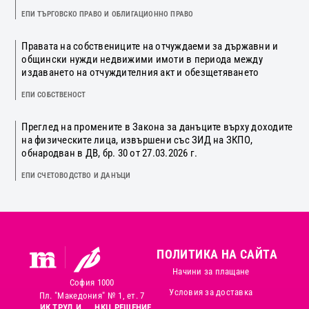
ЕПИ ТЪРГОВСКО ПРАВО И ОБЛИГАЦИОННО ПРАВО
Правата на собствениците на отчуждаеми за държавни и
общински нужди недвижими имоти в периода между
издаването на отчуждителния акт и обезщетяването
ЕПИ СОБСТВЕНОСТ
Преглед на промените в Закона за данъците върху доходите
на физическите лица, извършени със ЗИД на ЗКПО,
обнародван в ДВ, бр. 30 от 27.03.2026 г.
ЕПИ СЧЕТОВОДСТВО И ДАНЪЦИ
ПОЛИТИКА НА САЙТА
Начини за плащане
София 1000
Условия за доставка
Пл. "Македония" № 1, ет. 7
ИК ТРУД И
НКЦ РЕШЕНИЕ