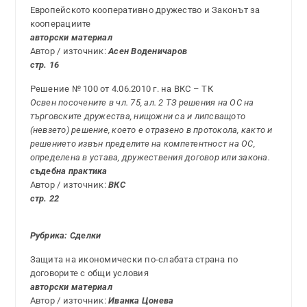
Европейското кооперативно дружество и Законът за
кооперациите
авторски материал
Автор / източник:
Асен Воденичаров
стр. 16
Решение № 100 от 4.06.2010 г. на ВКС – ТК
Освен посочените в чл. 75, ал. 2 ТЗ решения на ОС на
търговските дружества, нищожни са и липсващото
(невзето) решение, което е отразено в протокола, както и
решението извън пределите на компетентност на ОС,
определена в устава, дружествения договор или закона.
съдебна практика
Автор / източник:
ВКС
стр. 22
Рубрика: Сделки
Защита на икономически по-слабата страна по
договорите с общи условия
авторски материал
Автор / източник:
Иванка Цонева