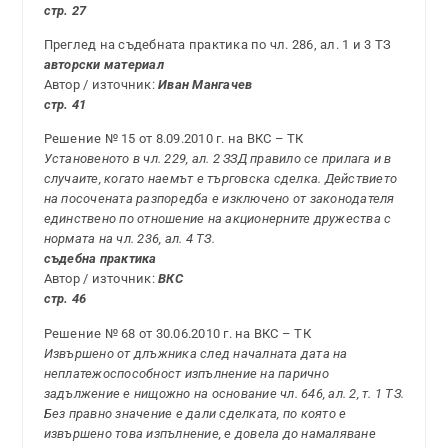
стр. 27
Преглед на съдебната практика по чл. 286, ал. 1 и 3 ТЗ
авторски материал
Автор / източник:
Иван Мангачев
стр. 41
Решение № 15 от 8.09.2010 г. на ВКС – ТК
Установеното в чл. 229, ал. 2 ЗЗД правило се прилага и в
случаите, когато наемът е търговска сделка. Действието
на посочената разпоредба е изключено от законодателя
единствено по отношение на акционерните дружества с
нормата на чл. 236, ал. 4 ТЗ.
съдебна практика
Автор / източник:
ВКС
стр. 46
Решение № 68 от 30.06.2010 г. на ВКС – ТК
Извършено от длъжника след началната дата на
неплатежоспособност изпълнение на парично
задължение е нищожно на основание чл. 646, ал. 2, т. 1 ТЗ.
Без правно значение е дали сделката, по която е
извършено това изпълнение, е довела до намаляване