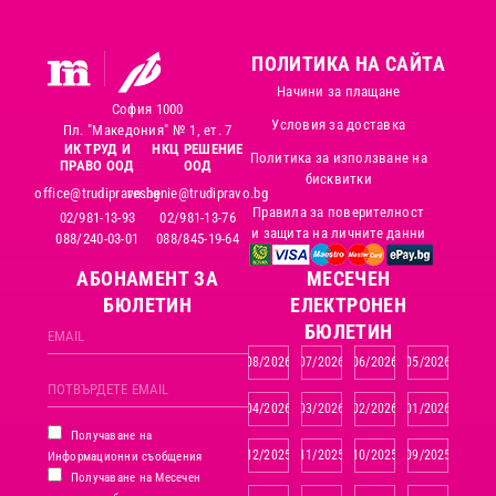
ПОЛИТИКА НА САЙТА
Начини за плащане
София 1000
Условия за доставка
Пл. "Македония" № 1, ет. 7
ИК ТРУД И
НКЦ РЕШЕНИЕ
Политика за използване на
ПРАВО ООД
ООД
бисквитки
office@trudipravo.bg
reshenie@trudipravo.bg
Правила за поверителност
02/981-13-93
02/981-13-76
и защита на личните данни
088/240-03-01
088/845-19-64
АБОНАМЕНТ ЗА
MЕСЕЧЕН
БЮЛЕТИН
ЕЛЕКТРОНЕН
БЮЛЕТИН
08/2026
07/2026
06/2026
05/2026
04/2026
03/2026
02/2026
01/2026
Получаване на
12/2025
11/2025
10/2025
09/2025
Информационни съобщения
Получаване на Месечен