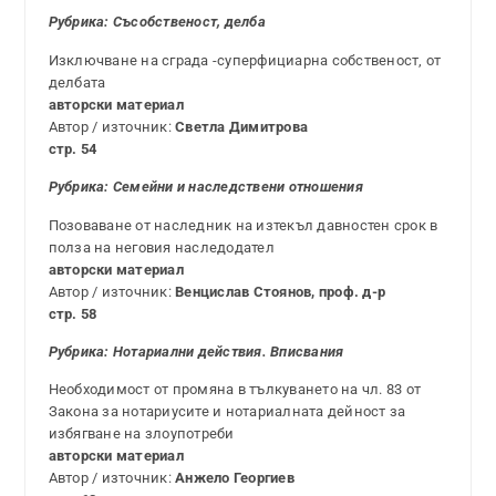
Рубрика: Съсобственост, делба
Изключване на сграда -суперфициарна собственост, от
делбата
авторски материал
Автор / източник:
Светла Димитрова
стр. 54
Рубрика:
Семейни и наследствени отношения
Позоваване от наследник на изтекъл давностен срок в
полза на неговия наследодател
авторски материал
Автор / източник:
Венцислав Стоянов, проф. д-р
стр. 58
Рубрика: Нотариални действия. Вписвания
Необходимост от промяна в тълкуването на чл. 83 от
Закона за нотариусите и нотариалната дейност за
избягване на злоупотреби
авторски материал
Автор / източник:
Анжело Георгиев