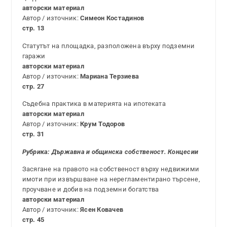
авторски материал
Автор / източник:
Симеон Костадинов
стр. 13
Статутът на площадка, разположена върху подземни
гаражи
авторски материал
Автор / източник:
Мариана Терзиева
стр. 27
Съдебна практика в материята на ипотеката
авторски материал
Автор / източник:
Крум Тодоров
стр. 31
Рубрика:
Държавна и общинска собственост. Концесии
Засягане на правото на собственост върху недвижими
имоти при извършване на нерегламентирано търсене,
проучване и добив на подземни богатства
авторски материал
Автор / източник:
Ясен Ковачев
стр. 45