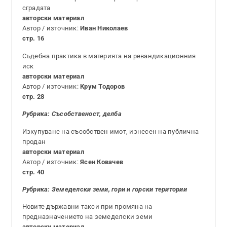
сградата
авторски материал
Автор / източник:
Иван Николаев
стр. 16
Съдебна практика в материята на ревандикационния
иск
авторски материал
Автор / източник:
Крум Тодоров
стр. 28
Рубрика:
Съсобственост, делба
Изкупуване на съсобствен имот, изнесен на публична
продан
авторски материал
Автор / източник:
Ясен Ковачев
стр. 40
Рубрика:
Земеделски земи, гори и горски територии
Новите държавни такси при промяна на
предназначението на земеделски земи
авторски материал