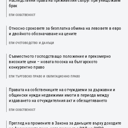
Наследствени права на преживелия съпруг при унищожаем
брак
ЕПИ СОБСТВЕНОСТ
Относно сроковете за безплатна обмяна на левовете в евро
и двойното обозначаване на цените
ЕПИ СЧЕТОВОДСТВО И ДАНЪЦИ
Съвместното господстващо положение и прекомерно
високите цени – новата посока на българското
конкурентно право
ЕПИ ТЪРГОВСКО ПРАВО И ОБЛИГАЦИОННО ПРАВО
Правата на собствениците на отчуждаеми за държавни и
общински нужди недвижими имоти в периода между
издаването на отчуждителния акт и обезщетяването
ЕПИ СОБСТВЕНОСТ
Преглед на промените в Закона за данъците върху доходите