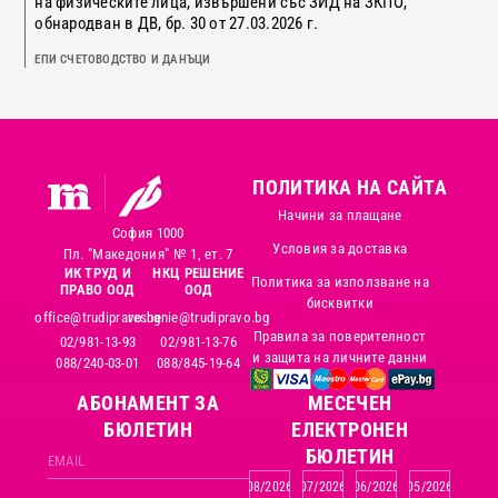
на физическите лица, извършени със ЗИД на ЗКПО,
обнародван в ДВ, бр. 30 от 27.03.2026 г.
ЕПИ СЧЕТОВОДСТВО И ДАНЪЦИ
ПОЛИТИКА НА САЙТА
Начини за плащане
София 1000
Условия за доставка
Пл. "Македония" № 1, ет. 7
ИК ТРУД И
НКЦ РЕШЕНИЕ
Политика за използване на
ПРАВО ООД
ООД
бисквитки
office@trudipravo.bg
reshenie@trudipravo.bg
Правила за поверителност
02/981-13-93
02/981-13-76
и защита на личните данни
088/240-03-01
088/845-19-64
АБОНАМЕНТ ЗА
MЕСЕЧЕН
БЮЛЕТИН
ЕЛЕКТРОНЕН
БЮЛЕТИН
08/2026
07/2026
06/2026
05/2026