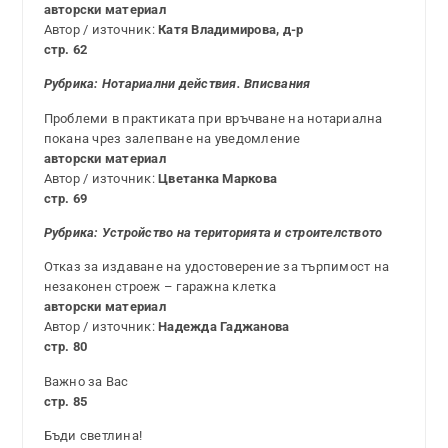
авторски материал
Автор / източник:
Катя Владимирова, д-р
стр. 62
Рубрика:
Н
отариални действия. Вписвания
Проблеми в практиката при връчване на нотариална
покана чрез залепване на уведомление
авторски материал
Автор / източник:
Цветанка Маркова
стр. 69
Рубрика: Устройство на територията и строителството
Отказ за издаване на удостоверение за търпимост на
незаконен строеж – гаражна клетка
авторски материал
Автор / източник:
Надежда Гаджанова
стр. 80
Важно за Вас
стр. 85
Бъди светлина!