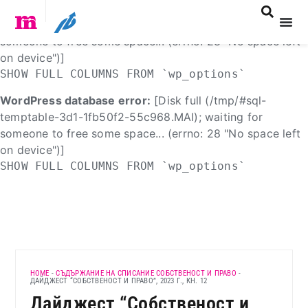
WordPress database error:
[Disk full (/tmp/#sql-
temptable-3d1-1fb50f2-55c967.MAI); waiting for
someone to free some space... (errno: 28 "No space left
on device")]
SHOW FULL COLUMNS FROM `wp_options`
WordPress database error:
[Disk full (/tmp/#sql-
temptable-3d1-1fb50f2-55c968.MAI); waiting for
someone to free some space... (errno: 28 "No space left
on device")]
SHOW FULL COLUMNS FROM `wp_options`
HOME
-
СЪДЪРЖАНИЕ НА СПИСАНИЕ СОБСТВЕНОСТ И ПРАВО
-
ДАЙДЖЕСТ “СОБСТВЕНОСТ И ПРАВО”, 2023 Г., КН. 12
Дайджест “Собственост и