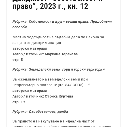
право”, 2023 г., кн. 12
Рубрика: Собственост и други вещни права. Придобивни
способи
Местна подсъдност на съдебни дела по Закона за
защита от дискриминация
авторски материал
Автор / източник:
Мариана Терзиева
стр. 5
Рубрика:
Земеделски земи, гори и горски територии
За изземването на земеделски земи при
неправомерно ползване (чл. 34 ЗСПЗЗ) – 2
авторски материал
Автор / източник:
Стойка Куртева
стр. 19
Рубрика:
Съсобственост, делба
За правото на изкупуване на идеална част от
недвижим имот, в който е построена сграда с няколко