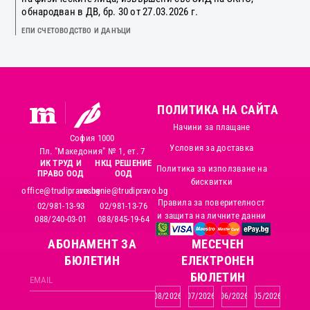
обнародван в ДВ, бр. 30 от 27.03.2026 г.
ЕПИ СЧЕТОВОДСТВО И ДАНЪЦИ
ПОЛИТИКА НА САЙТА
Начини за плащане
София 1000
Условия за доставка
Пл. "Македония" № 1, ет. 7
ИК ТРУД И
НКЦ РЕШЕНИЕ
Политика за използване на
ПРАВО ООД
ООД
бисквитки
office@trudipravo.bg
reshenie@trudipravo.bg
Правила за поверителност
02/981-13-93
02/981-13-76
и защита на личните данни
088/240-03-01
088/845-19-64
АБОНАМЕНТ ЗА
MЕСЕЧЕН
БЮЛЕТИН
ЕЛЕКТРОНЕН
БЮЛЕТИН
08/2026
07/2026
06/2026
05/2026