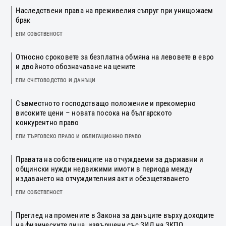
Наследствени права на преживелия съпруг при унищожаем
брак
ЕПИ СОБСТВЕНОСТ
Относно сроковете за безплатна обмяна на левовете в евро
и двойното обозначаване на цените
ЕПИ СЧЕТОВОДСТВО И ДАНЪЦИ
Съвместното господстващо положение и прекомерно
високите цени – новата посока на българското
конкурентно право
ЕПИ ТЪРГОВСКО ПРАВО И ОБЛИГАЦИОННО ПРАВО
Правата на собствениците на отчуждаеми за държавни и
общински нужди недвижими имоти в периода между
издаването на отчуждителния акт и обезщетяването
ЕПИ СОБСТВЕНОСТ
Преглед на промените в Закона за данъците върху доходите
на физическите лица, извършени със ЗИД на ЗКПО,