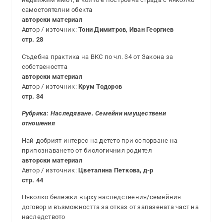
самостоятелни обекта
авторски материал
Автор / източник:
Тони Димитров
,
Иван Георгиев
стр. 28
Съдебна практика на ВКС по чл. 34 от Закона за
собствеността
авторски материал
Автор / източник:
Крум Тодоров
стр. 34
Рубрика:
Наследяване. Семейни имуществени
отношения
Най-добрият интерес на детето при оспорване на
припознаването от биологичния родител
авторски материал
Автор / източник:
Цветалина Петкова, д-р
стр. 44
Няколко бележки върху наследствения/семейния
договор и възможността за отказ от запазената част на
наследството