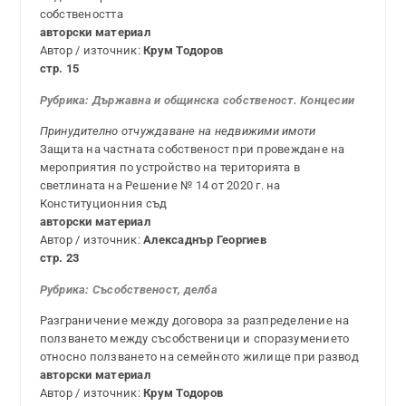
собствеността
авторски материал
Автор / източник:
Крум Тодоров
стр. 15
Рубрика:
Държавна и общинска собственост. Концесии
Принудително отчуждаване на недвижими имоти
Защита на частната собственост при провеждане на
мероприятия по устройство на територията в
светлината на Решение № 14 от 2020 г. на
Конституционния съд
авторски материал
Автор / източник:
Алексаднър Георгиев
стр. 23
Рубрика: Съсобственост, делба
Разграничение между договора за разпределение на
ползването между съсобственици и споразумението
относно ползването на семейното жилище при развод
авторски материал
Автор / източник:
Крум Тодоров