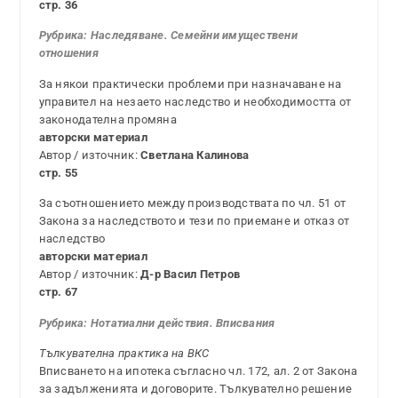
стр. 36
Рубрика: Наследяване. Семейни имуществени
отношения
За някои практически проблеми при назначаване на
управител на незаето наследство и необходимостта от
законодателна промяна
авторски материал
Автор / източник:
Светлана Калинова
стр. 55
За съотношението между производствата по чл. 51 от
Закона за наследството и тези по приемане и отказ от
наследство
авторски материал
Автор / източник:
Д-р Васил Петров
стр. 67
Рубрика: Н
отатиални действия. Вписвания
Тълкувателна практика на ВКС
Вписването на ипотека съгласно чл. 172, ал. 2 от Закона
за задълженията и договорите. Тълкувателно решение