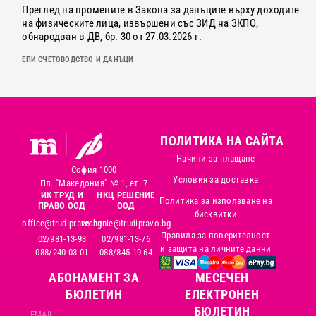
Преглед на промените в Закона за данъците върху доходите
на физическите лица, извършени със ЗИД на ЗКПО,
обнародван в ДВ, бр. 30 от 27.03.2026 г.
ЕПИ СЧЕТОВОДСТВО И ДАНЪЦИ
ПОЛИТИКА НА САЙТА
Начини за плащане
София 1000
Условия за доставка
Пл. "Македония" № 1, ет. 7
ИК ТРУД И
НКЦ РЕШЕНИЕ
Политика за използване на
ПРАВО ООД
ООД
бисквитки
office@trudipravo.bg
reshenie@trudipravo.bg
Правила за поверителност
02/981-13-93
02/981-13-76
и защита на личните данни
088/240-03-01
088/845-19-64
АБОНАМЕНТ ЗА
MЕСЕЧЕН
БЮЛЕТИН
ЕЛЕКТРОНЕН
БЮЛЕТИН