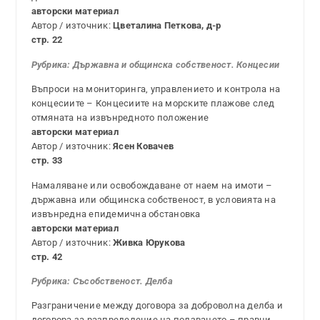
авторски материал
Автор / източник:
Цветалина Петкова, д-р
стр. 22
Рубрика:
Държавна и общинска собственост. Концесии
Въпроси на мониторинга, управлението и контрола на
концесиите – Концесиите на морските плажове след
отмяната на извънредното положение
авторски материал
Автор / източник:
Ясен Ковачев
стр. 33
Намаляване или освобождаване от наем на имоти –
държавна или общинска собственост, в условията на
извънредна епидемична обстановка
авторски материал
Автор / източник:
Живка Юрукова
стр. 42
Рубрика: С
ъсобственост. Делба
Разграничение между договора за доброволна делба и
договора за разпределение на ползването – правни