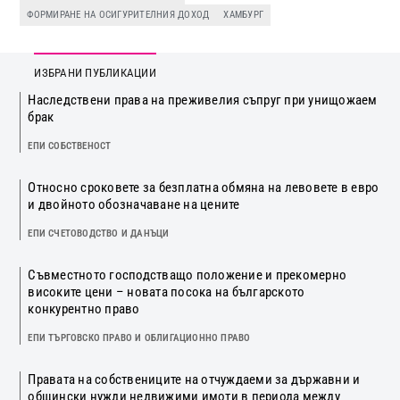
ФОРМИРАНЕ НА ОСИГУРИТЕЛНИЯ ДОХОД
ХАМБУРГ
ИЗБРАНИ ПУБЛИКАЦИИ
Наследствени права на преживелия съпруг при унищожаем
брак
ЕПИ СОБСТВЕНОСТ
Относно сроковете за безплатна обмяна на левовете в евро
и двойното обозначаване на цените
ЕПИ СЧЕТОВОДСТВО И ДАНЪЦИ
Съвместното господстващо положение и прекомерно
високите цени – новата посока на българското
конкурентно право
ЕПИ ТЪРГОВСКО ПРАВО И ОБЛИГАЦИОННО ПРАВО
Правата на собствениците на отчуждаеми за държавни и
общински нужди недвижими имоти в периода между