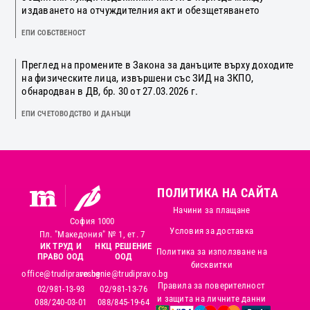
издаването на отчуждителния акт и обезщетяването
ЕПИ СОБСТВЕНОСТ
Преглед на промените в Закона за данъците върху доходите
на физическите лица, извършени със ЗИД на ЗКПО,
обнародван в ДВ, бр. 30 от 27.03.2026 г.
ЕПИ СЧЕТОВОДСТВО И ДАНЪЦИ
ПОЛИТИКА НА САЙТА
Начини за плащане
София 1000
Условия за доставка
Пл. "Македония" № 1, ет. 7
ИК ТРУД И
НКЦ РЕШЕНИЕ
Политика за използване на
ПРАВО ООД
ООД
бисквитки
office@trudipravo.bg
reshenie@trudipravo.bg
Правила за поверителност
02/981-13-93
02/981-13-76
и защита на личните данни
088/240-03-01
088/845-19-64