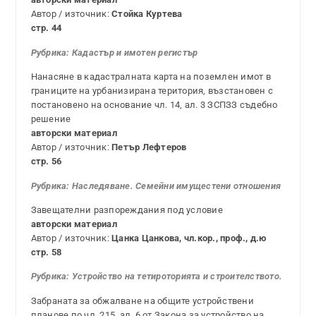
Автор / източник:
Стойка Куртева
стр. 44
Рубрика: Кадастър и имотен регистър
Нанасяне в кадастралната карта на поземлен имот в
границите на урбанизирана територия, възстановен с
постановено на основание чл. 14, ал. 3 ЗСПЗЗ съдебно
решение
авторски материал
Автор / източник:
Петър Лефтеров
стр. 56
Рубрика:
Наследяване. Семейни имущестени отношения
Завещателни разпореждания под условие
авторски материал
Автор / източник:
Цанка Цанкова, чл.кор., проф., д.ю
стр. 58
Рубрика: Устройство на тетироторията и строителството.
Забраната за обжалване на общите устройствени
планове по чл. 215, ал. 6 от Закона за устройство на