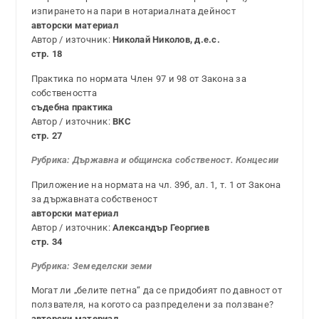
изпирането на пари в нотариалната дейност
авторски материал
Автор / източник:
Николай Николов, д.е.с.
стр. 18
Практика по нормата Член 97 и 98 от Закона за
собствеността
съдебна практика
Автор / източник:
ВКС
стр. 27
Рубрика:
Държавна и общинска собственост. Концесии
Приложение на нормата на чл. 39б, ал. 1, т. 1 от Закона
за държавната собственост
авторски материал
Автор / източник:
Александър Георгиев
стр. 34
Рубрика:
Земеделски земи
Могат ли „белите петна“ да се придобият по давност от
ползвателя, на когото са разпределени за ползване?
авторски материал