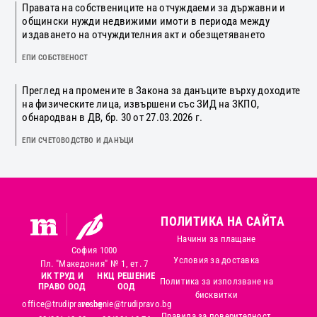
Правата на собствениците на отчуждаеми за държавни и
общински нужди недвижими имоти в периода между
издаването на отчуждителния акт и обезщетяването
ЕПИ СОБСТВЕНОСТ
Преглед на промените в Закона за данъците върху доходите
на физическите лица, извършени със ЗИД на ЗКПО,
обнародван в ДВ, бр. 30 от 27.03.2026 г.
ЕПИ СЧЕТОВОДСТВО И ДАНЪЦИ
ПОЛИТИКА НА САЙТА
Начини за плащане
София 1000
Условия за доставка
Пл. "Македония" № 1, ет. 7
ИК ТРУД И
НКЦ РЕШЕНИЕ
Политика за използване на
ПРАВО ООД
ООД
бисквитки
office@trudipravo.bg
reshenie@trudipravo.bg
Правила за поверителност