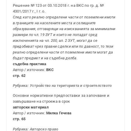
Решение № 123 от 03.10.2018 г. на ВКС по гр. д. №
4301/2017 г., І г. о.
След като реално определени части от поземлени имоти
в границите на населените места и селищните
образувания, отговарящи на изискванията за минимални
размери по чл. 19 ЗУТ и които не попадат сред
изключенията на чл. 200, ал. 2 ЗУТ, могат да се
придобиват чрез правни сделки или по давност, то тези
реално определени части от поземлени имоти могат да
бъдат предмет и на съдебна делба.
съдебна практика
Автор / източник:
ВКС
стр. 62
Рубрика: Устройство на територията и строителството
Основни нормативни предпоставки за започване и
завършване на строежа в срок
авторски материал
Автор / източник:
Милка Гечева
стр. 65
Рубрика:
Авторско право