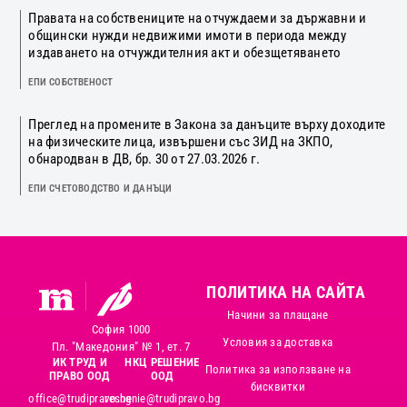
Правата на собствениците на отчуждаеми за държавни и
общински нужди недвижими имоти в периода между
издаването на отчуждителния акт и обезщетяването
ЕПИ СОБСТВЕНОСТ
Преглед на промените в Закона за данъците върху доходите
на физическите лица, извършени със ЗИД на ЗКПО,
обнародван в ДВ, бр. 30 от 27.03.2026 г.
ЕПИ СЧЕТОВОДСТВО И ДАНЪЦИ
ПОЛИТИКА НА САЙТА
Начини за плащане
София 1000
Условия за доставка
Пл. "Македония" № 1, ет. 7
ИК ТРУД И
НКЦ РЕШЕНИЕ
Политика за използване на
ПРАВО ООД
ООД
бисквитки
office@trudipravo.bg
reshenie@trudipravo.bg