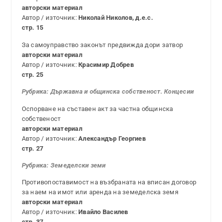
авторски материал
Автор / източник:
Николай Николов, д.е.с.
стр. 15
За самоуправство законът предвижда дори затвор
авторски материал
Автор / източник:
Красимир Добрев
стр. 25
Рубрика:
Държавна и общинска собственост. Концесии
Оспорване на съставен акт за частна общинска
собственост
авторски материал
Автор / източник:
Александър Георгиев
стр. 27
Рубрика:
Земеделски земи
Противопоставимост на възбраната на вписан договор
за наем на имот или аренда на земеделска земя
авторски материал
Автор / източник:
Ивайло Василев
стр. 37