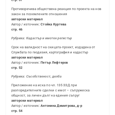
Противоречива обществена реакция по проекта на нов
закон за поземлените отношения
авторски материал
Автор / източник:
Стойка Куртева
стр. 46
Рубрика: Кадастър и имотен регистър
Срок на валидност на скицата-проект, издадена от
Службата по геодезия, картография и кадастър
авторски материал
Автор / източник:
Петър Лефтеров
стр. 52
Рубрика: Съсобственост, делба
Приложение на иска по чл. 135 ЗЗД при
разпоредителните сделки с имот – съпружеска
общност, за личен дълг на единия съпруг
авторски материал
Автор / източник:
Антонина Димитрова, д-р
стр. 54