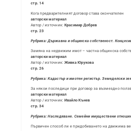
стр. 14
Кога предварителният договор става окончателен
авторски материал
Автор / източник:
Красимир Добрев
стр. 23
Рубрика: Държавна и общинска собственост. Концеси
Замяна на недвижим имот – частна общинска собств
авторски материал
Автор / източник:
Живка Юрукова
стр. 26
Рубрика: Кадастър и имотен регистър. Земеделски зем
За някои последици при договор за възмездно полз
авторски материал
Автор / източник:
Ивайло Кънев
стр. 34
Рубрика: Наследяване. Семейни имуществени отноше
Първичен способ ли е придобиването на движима вещ п