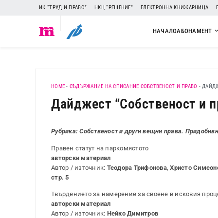
ИК “ТРУД И ПРАВО”
НКЦ “РЕШЕНИЕ”
ЕЛЕКТРОННА КНИЖАРНИЦА
НАЧАЛО
АБОНАМЕНТ
HOME
-
СЪДЪРЖАНИЕ НА СПИСАНИЕ СОБСТВЕНОСТ И ПРАВО
-
ДАЙДЖЕ
Дайджест “Собственост и пра
Рубрика: Собственост и други вещни права. Придобив
Правен статут на паркомястото
авторски материал
Автор / източник:
Теодора Трифонова
,
Христо Симеон
стр. 5
Твърдението за намерение за своене в исковия проц
авторски материал
Автор / източник:
Нейко Димитров