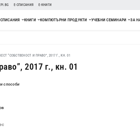
EPI.BG
Е-СПИСАНИЯ
Е-КНИГИ
СПИСАНИЯ
КНИГИ
КОМПЮТЪРНИ ПРОДУКТИ
УЧЕБНИ СЕМИНАРИ
ЗА Н
СТ “СОБСТВЕНОСТ И ПРАВО”, 2017 Г., КН. 01
во”, 2017 г., кн. 01
ни способи
ов
ес