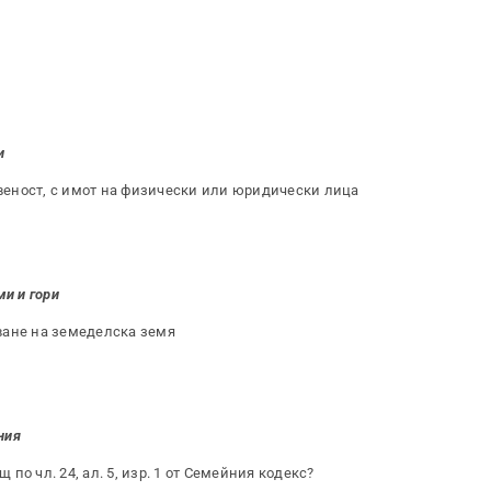
и
еност, с имот на физически или юридически лица
и и гори
ване на земеделска земя
ния
о чл. 24, ал. 5, изр. 1 от Семейния кодекс?