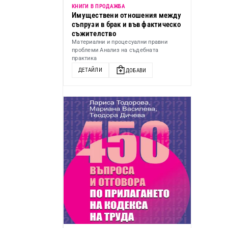
КНИГИ В ПРОДАЖБА
Имуществени отношения между
съпрузи в брак и във фактическо
съжителство
Материални и процесуални правни
проблеми Анализ на съдебната
практика
ДЕТАЙЛИ
ДОБАВИ