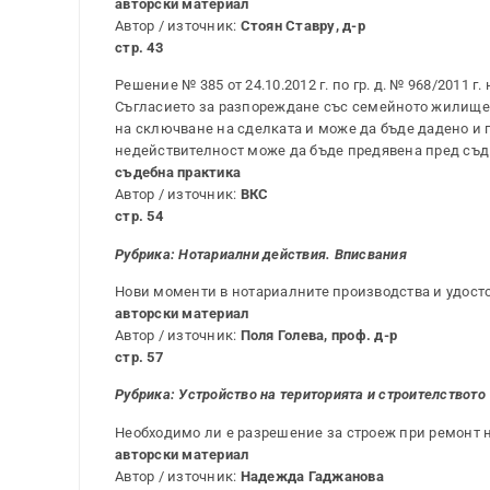
авторски материал
Автор / източник:
Стоян Ставру, д-р
стр. 43
Решение № 385 от 24.10.2012 г. по гр. д. № 968/2011 г. на
Съгласието за разпореждане със семейното жилище, 
на сключване на сделката и може да бъде дадено и п
недействителност може да бъде предявена пред съд 
съдебна практика
Автор / източник:
ВКС
стр. 54
Рубрика: Нотариални действия. Вписвания
Нови моменти в нотариалните производства и удосто
авторски материал
Автор / източник:
Поля Голева, проф. д-р
стр. 57
Рубрика:
Устройство на територията и строителството
Необходимо ли е разрешение за строеж при ремонт 
авторски материал
Автор / източник:
Надежда Гаджанова