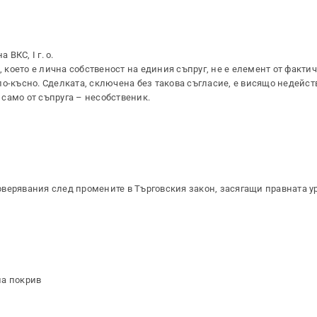
 ВКС, I г. о.
което е лична собственост на единия съпруг, не е елемент от факти
о-късно. Сделката, сключена без такова съгласие, е висящо недейст
само от съпруга – несобственик.
верявания след промените в Търговския закон, засягащи правната у
на покрив